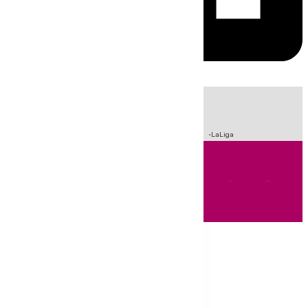
HOY
|
Sucesos
Incendios
Fútbol
Crisis Migratoria en Ceuta
LaLiga
Andalucía