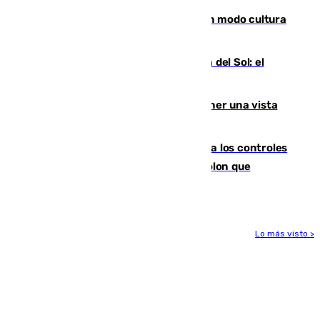
Torrenueva Costa pone el verano en modo cultura
con actividades para todos los públicos
Este es el palmarés del Trofeo Costa del Sol: el
Málaga lidera la tabla con 12 triunfos
Estos son los mejores sitios para tener una vista
privilegiada del eclipse en Andalucía
La Junta da explicaciones y refuerza los controles
tras los falsos positivos de cáncer de colon que
afectaron a 400 malagueños
Lo más visto >
Más noticias
Ver más >