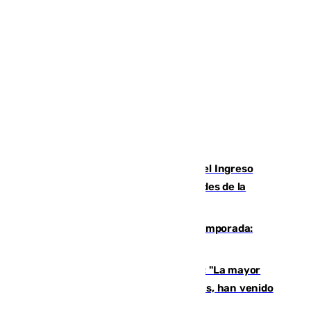
Cádiz aumenta un 15% en el cobro del Ingreso
Mínimo Vital junto a otras particularidades de la
provincia
La 'delicatessen' de Isco en la pretemporada:
pisadita y cañito ante el Bournemouth
Un testimonio del colapso en Ceuta: "La mayor
parte de los que han venido son víctimas, han venido
engañados"