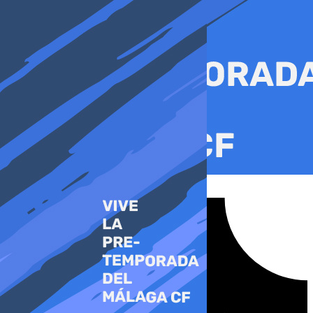
Ir
al
contenido
Tiktok