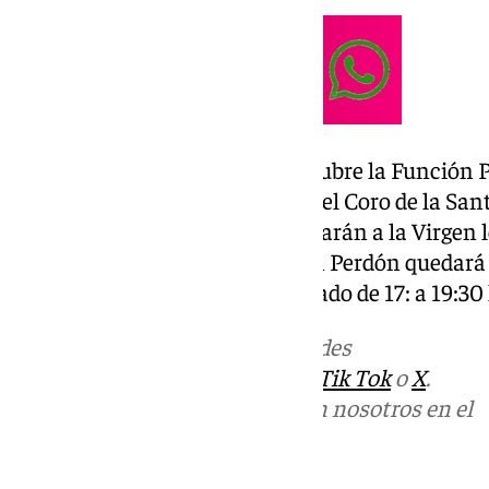
El día del Pilar, sábado 12 de octubre la Función 
de la mañana acompañada por el Coro de la Santa
Málaga. Tras la misa se presentarán a la Virgen
último año y la imagen del Gran Perdón quedar
durante la misma tarde del sábado de 17: a 19:30
Más noticias de
101TV
en las redes
sociales:
Instagram
,
Facebook
,
Tik Tok
o
X
.
Puedes ponerte en contacto con nosotros en el
correo
informativos@101tv.es