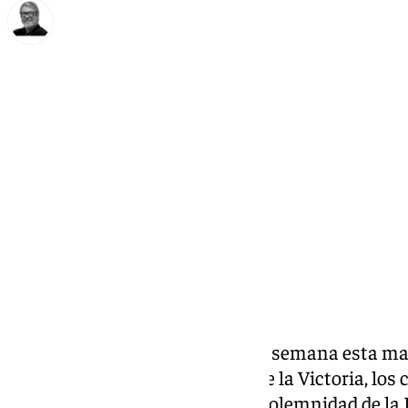
Francisco Marmolejo
viernes, 31 enero 2025, 10:49
Compartir:
La agenda cofrade de este fin de semana esta ma
peregrinación de Santa María de la Victoria, los 
Descendimiento de Cristo y la Solemnidad de la