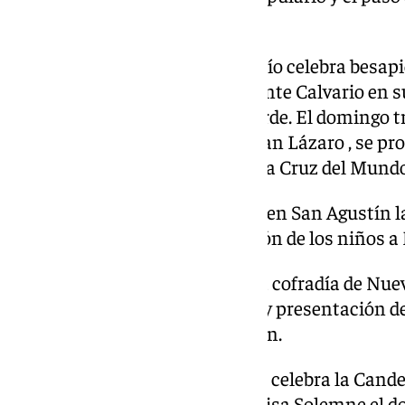
Virgen.
Este viernes, la Cofradía del Rocío celebra besap
Nazareno de los Pasos en el Monte Calvario en 
viernes de mes en horario de tarde. El domingo tr
festividad de la Candelaria en San Lázaro , se pro
contratos para la realización “La Cruz del Mundo
La Pollinica celebra el domingo en San Agustín l
nuevos hermanos y presentación de los niños a
En el barrio de Nueva Málaga, la cofradía de Nu
solemnidad con misa solemne y presentación de 
último año a la Santísima Virgen.
La Virgen de la Paloma también celebra la Candel
niños el sábado 1 de febrero y Misa Solemne el d