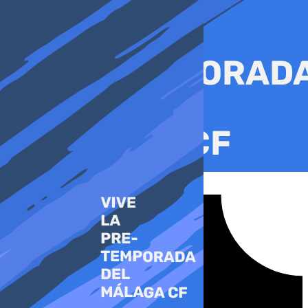
Ir
al
contenido
Tiktok