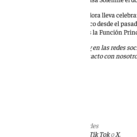
La Asociación de María Auxiliadora lleva celebr
de los Salesianos, San Juan Bosco desde el pasa
Inspectorial, siendo hoy viernes la Función Princ
Descubre más noticias de
101Tv
en las redes soc
Tok
o
X
. Puedes ponerte en contacto con nosotro
informativos@101tv.es
Más noticias de
101TV
en las redes
sociales:
Instagram
,
Facebook
,
Tik Tok
o
X
.