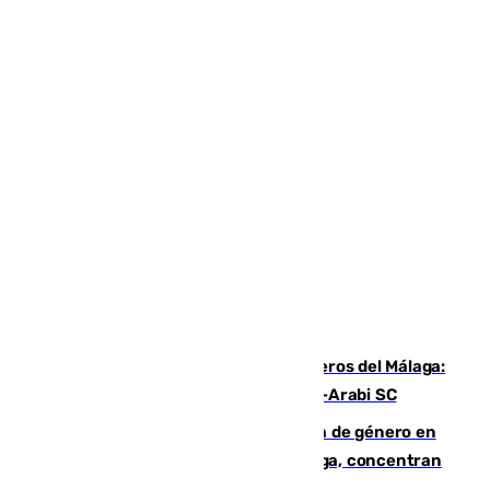
Ya se han estrenado los tres delanteros del Málaga:
Eneko Jauregui, bigoleador contra el Al-Arabi SC
35 mujeres asesinadas por violencia de género en
España en este 2026: Andalucía y Málaga, concentran
el foco de la tragedia