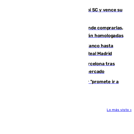
El Málaga es muy superior al Al-Arabi SC y vence su
primer encuentro de pretemporada
Gafas para el eclipse solar 2026: dónde comprarlas,
dónde conseguirlas y cómo saber si están homologadas
Vinícius Júnior seguirá vestido de blanco hasta
2032 tras cerrar su renovación con el Real Madrid
Rodrigo negocia su fichaje por el Barcelona tras
romper con el Madrid y revoluciona el mercado
El Rey traslada a Vivas su respaldo y "promete ir a
Ceuta" después de la crisis migratoria
Lo más visto >
Más noticias