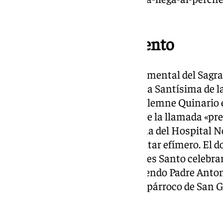
sabor-cofrade/
Sagrado Descendimiento
La Fervorosa Hermandad Sacramental del Sagr
Señora del Santo Sudario y María Santísima de l
desde el pasado miércoles su Solemne Quinario en
Es una de las citas ineludibles de la llamada «p
de celebran en la pequeña capilla del Hospital N
cuanto al montaje cultual del altar efímero. El d
corporación nazarena del Viernes Santo celebrar
Instituto presidida por el Reverendo Padre Anto
Espiritual del Descendimiento, párroco de San Ga
Obispado de Málaga.