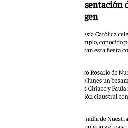
Solemnidad de la Presentación d
Purificación de la Virgen
Este domingo 2 de febrero la Iglesia Católica cel
Presentación del Señor en el Templo, conocido
numerosas hermandades celebran esta fiesta con
la Santísima Virgen.
La Antigua Hermandad del Santo Rosario de Nue
lleva celebrando desde el pasado lunes un besam
Parroquia de los Santos Mártires Ciriaco y Paula
con una Misa Solemne y procesión claustral con 
las naves de los Mártires.
La Antigua y Venerable Archicofradía de Nuest
celebra el domingo un besaescapulario y el paso 