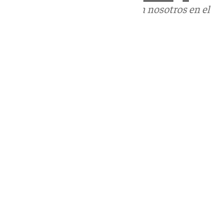
Puedes ponerte en contacto con nosotros en el
correo
informativos@101tv.es
Tags:
Últimas noticias