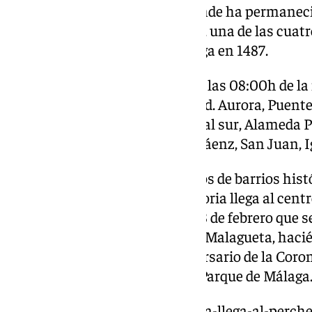
Nuestra Señora del Carmen donde ha permaneci
Parroquia de San Juan Bautista, una de las cuat
Católicos tras la Toma de Málaga en 1487.
El cortejo de la Victoria saldrá a las 08:00h de
recorrido Ancha del Carmen, Avd. Aurora, Puente
García Caparros, Alameda lateral sur, Alameda Pr
Puerta del Mar, Plaza del Félix Sáenz, San Juan, I
Después de sus visitas a templos de barrios hist
Perchel), Santa María de la Victoria llega al cent
culto hasta el próximo sábado 8 de febrero que s
de San Gabriel en el barrio de la Malagueta, haci
este iglesia con el LXXXII aniversario de la Cor
la Victoria que tuvo lugar en el Parque de Málaga
https://www.101tv.es/la-victoria-llega-al-perch