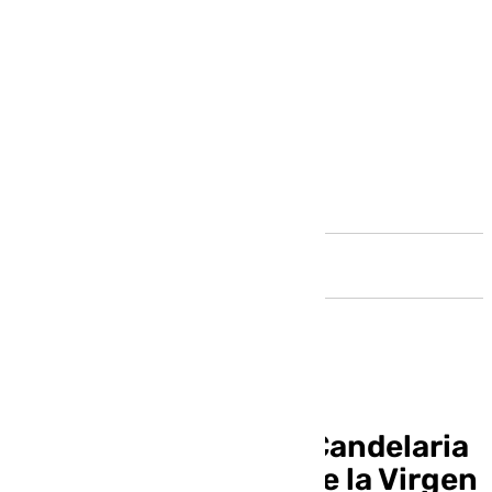
Andalucía
La Solemnidad de la Candelaria
y el cuarto traslado de la Virgen