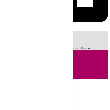
HOY
|
Fútbol
Primera División
Crisis Migratoria en Ceuta
LaLiga
Sucesos
Andalucía