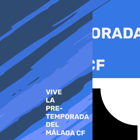
Ir
al
contenido
Tiktok