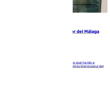
07.08.2026
Isco, la nueva mascota del jugador del Málaga
Dani Lorenzo
El centrocampista marbellí es ‘padre’ de un gato que ha ido a
recoger a Vigo y su nombre es como el exfutbolista blanquiazul del
Arroyo de la Miel