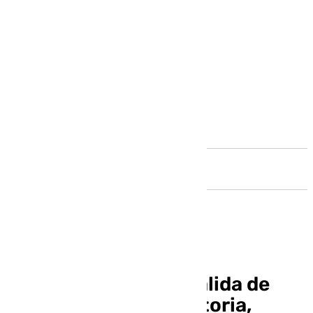
Andalucía
Sigue en directo la salida de
Santa María de la Victoria,