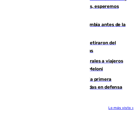
Fernando Calero: “Estamos preocupados, esperemos
que no sea nada”
Felipe VI refuerza los lazos con Colombia antes de la
llegada del nuevo presidente
Fernando Calero y Carlos Dotor se retiraron del
encuentro contra el Ceuta con molestias
España restablece controles temporales a viajeros
procedentes de Italia como repuesta a Meloni
El Málaga cae ante el Ceuta y suma la primera
derrota de la pretemporada dejando dudas en defensa
Lo más visto >
Más noticias