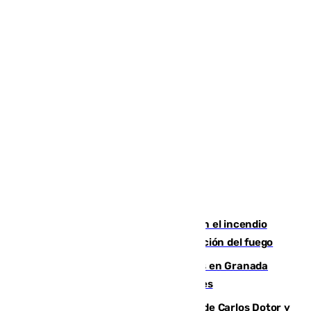
Activado el nivel 2 de emergencia en el incendio
forestal de Niebla por la compleja evolución del fuego
Controlado un incendio de rastrojos en Granada
junto a la autovía y al Callejón de Nogales
Juanfran Funes, sobre las lesiones de Carlos Dotor y