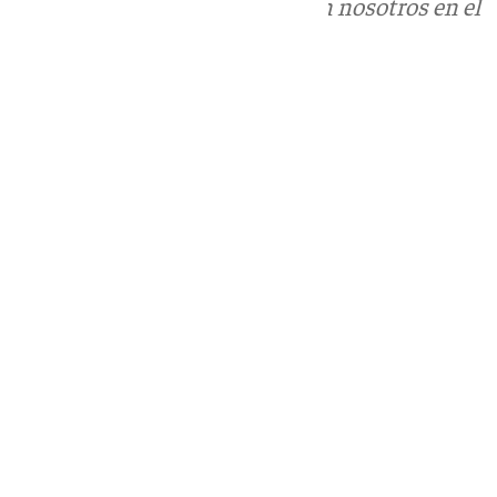
Puedes ponerte en contacto con nosotros en el
correo
informativos@101tv.es
Tags:
Últimas noticias