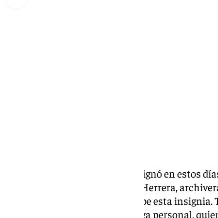
Lynx Devs
viernes, 11 octubre 2024, 12:07
Compartir:
La Agrupación de Cofradías designó en estos día
la Agrupación, Trinidad García Herrera, archiver
años, la primera mujer que recibe esta insignia. 
Carrera, el nazareno verde, amiga personal, quie