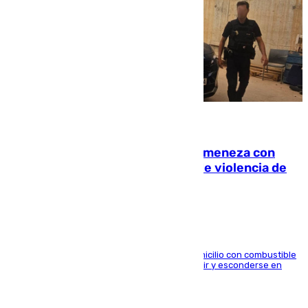
08.08.2026
Retiene a su mujer en su casa y ameneza con
quemar la vivienda: nuevo caso de violencia de
género en Málaga
El arrestado, de 54 años, habría rociado el domicilio con combustible
y habría impedido salir a la víctima antes de huir y esconderse en
una casa cercana