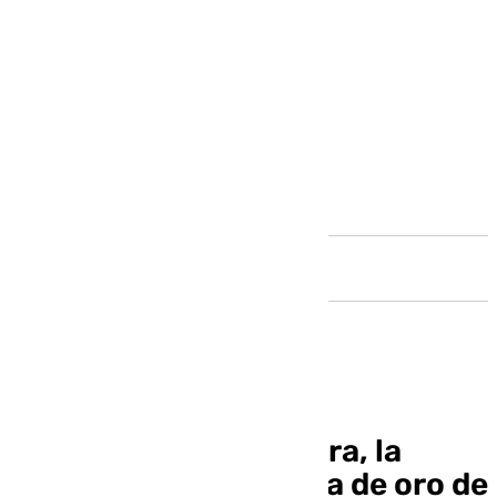
Andalucía
Trinidad García Herrera, la
primera mujer medalla de oro de