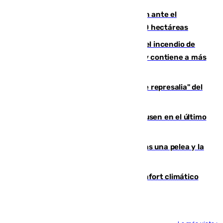
Moreno pide extremar la precaución ante el
incendio de Niebla, que supera las 4.000 hectáreas
340 personas más desalojadas por el incendio de
Niebla, que mantiene a 410 evacuadas y contiene a más
de 500 efectivos trabajando
Italia responde ante las "medidas de represalia" del
Gobierno de Sánchez
El Sevilla se desinfla ante el Leverkusen en el último
ensayo (1-2)
Tensión en la prisión de Alhaurín tras una pelea y la
incautación de un punzón
Málaga contabiliza 148 zonas de confort climático
para enfrentar las altas temperaturas