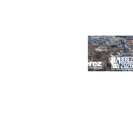
Portada
Andalucía
Sevilla
Málaga
Granada