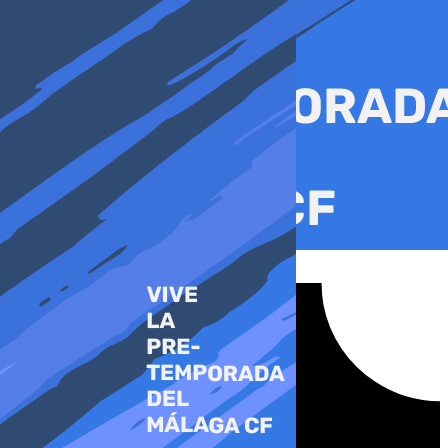
Ir
al
contenido
Tiktok