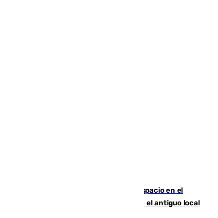
Las marca internacionales ganan espacio en el
Centro de Málaga: La Tagliatella abre en el antiguo local
de Vox Sports Bar