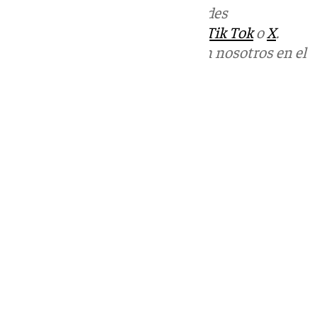
Más noticias de
101TV
en las redes
sociales:
Instagram
,
Facebook
,
Tik Tok
o
X
.
Puedes ponerte en contacto con nosotros en el
correo
informativos@101tv.es
Tags:
Últimas noticias