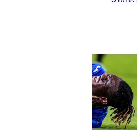
Lo más visto >
Más noticias
Ver más >