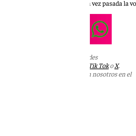
reuniones que mantendrán una vez pasada la vor
Más noticias de
101TV
en las redes
sociales:
Instagram
,
Facebook
,
Tik Tok
o
X
.
Puedes ponerte en contacto con nosotros en el
correo
informativos@101tv.es
Tags:
Últimas noticias