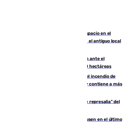
Las marca internacionales ganan espacio en el
Centro de Málaga: La Tagliatella abre en el antiguo local
de Vox Sports Bar
Moreno pide extremar la precaución ante el
incendio de Niebla, que supera las 4.000 hectáreas
340 personas más desalojadas por el incendio de
Niebla, que mantiene a 410 evacuadas y contiene a más
de 500 efectivos trabajando
Italia responde ante las "medidas de represalia" del
Gobierno de Sánchez
El Sevilla se desinfla ante el Leverkusen en el último
ensayo (1-2)