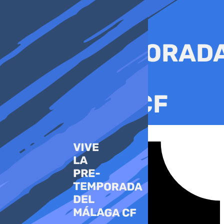
Ir
al
contenido
Tiktok