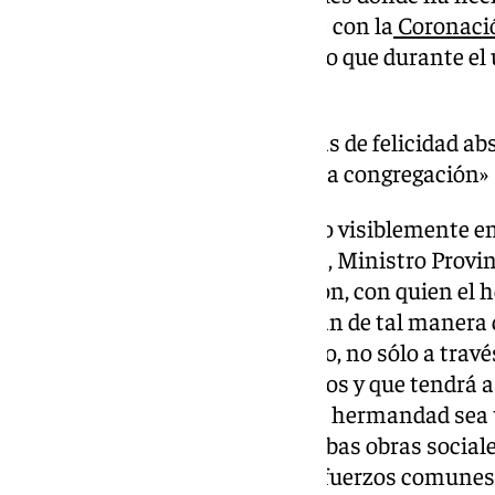
vivida el pasado día 5 de octubre con la
Coronaci
también y sobre todo el recorrido que durante el 
Congregación.
«estamos viviendo unos días de felicidad abso
coronación ha sido la propia congregación»
Una de las imágenes fue cuando visiblemente e
encuentro con Fray Carlos Coca, Ministro Provin
España, padrino de la coronación, con quien el
Congregación ha trazado un plan de tal manera
vuelvan a trabajar codo con codo, no sólo a tra
formaliza la relación entre ambos y que tendrá 
si no que el plan formativo de la hermandad sea 
se sumará la vinculación de ambas obras social
como la de Ordena, aunando esfuerzos comunes y 