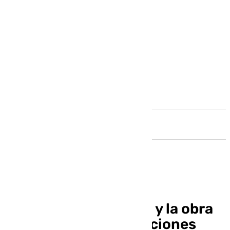
Andalucía
Un plan de formación y la obra
social estrechan relaciones