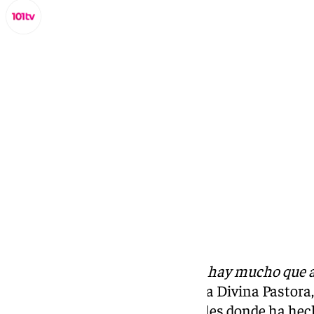
Lynx Devs
jueves, 10 octubre 2024, 12:22
Compartir:
“Lo vivido ha sido muy grande y hay mucho que 
Navarro, el hermano mayor de la Divina Pastora, 
programa
Guion
de este miércoles donde ha hec