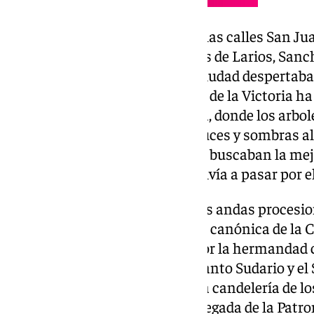
Este traslado ha discurrido por las calles San Ju
del Mar, Alarcón Luján, Marqués de Larios, Sanch
amanecer del día, mientras la ciudad despertaba. 
Plaza de la Marina, Santa María de la Victoria h
por muchos, el Paseo de España, donde los arbo
gran jardín dando un juego de luces y sombras al
entorno. Numerosos fotógrafos buscaban la mejo
como la Virgen de la Victoria volvía a pasar por 
Tras llegar al final del Parque, las andas proce
Capilla del Hospital Noble, sede canónica de la 
donde la Patrona fue recibida por la hermandad 
capilla musical. La Virgen del Santo Sudario y e
estaban en el altar mayor con la candelería de l
encendidos en deferencia a la llegada de la Patro