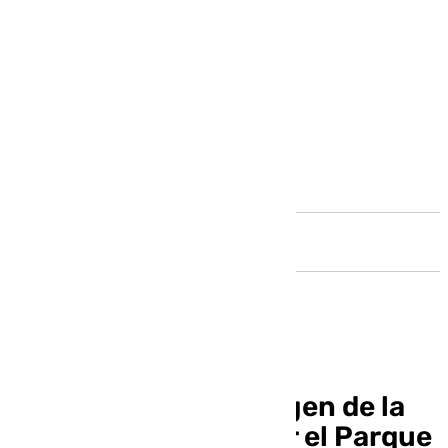
Andalucía
Y tras 82 años, la Virgen de la
Victoria volvió a pisar el Parque