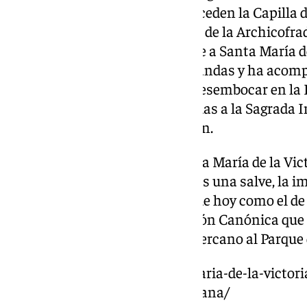
Al salir de los jardines que anteceden la Capilla
Música del Maestro Eloy García de la Archicofrad
acompaña cada 8 de septiembre a Santa María de
anual, se ha dispuesto tras las andas y ha acomp
Maestranza, Cervantes hasta desembocar en la Ig
interpretando marchas dedicadas a la Sagrada 
alegres y propias de la formación.
Sobre las 11 de la mañana, Santa María de la Vic
parroquial de la Malagueta y tras una salve, la 
peana para que tanto en el día de hoy como el 
el 82 aniversario de la Coronación Canónica que
en San Gabriel, el templo más cercano al Parque
https://www.101tv.es/santa-maria-de-la-victor
extraordinario-este-fin-de-semana/