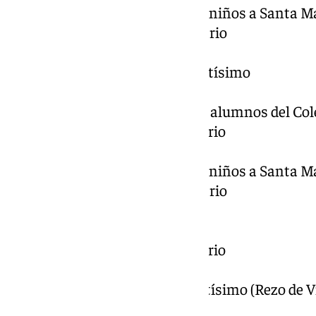
17:30 – Presentación de los niños a Santa Ma
18:30 – Rezo del Santo Rosario
19:00 – Santa Misa
20:00 – Exposición del Santísimo
Miércoles 12 de Febrero
09:30 a 11:30 – Visita de los alumnos del C
11:30 – Rezo del Santo Rosario
12:00 – Santa Misa
17:30 – Presentación de los niños a Santa Ma
18:30 – Rezo del Santo Rosario
19:00 – Santa Misa
Jueves 13 de Febrero
11:30 – Rezo del Santo Rosario
12:00 – Santa Misa
18:00 – Exposición del Santísimo (Rezo de V
19:00 – Santa Misa