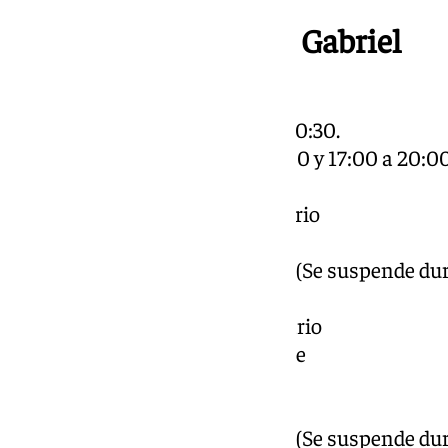
Actos y cultos en San Gabriel
Horario Parroquia
Sábado-Domingo 09:00 – 20:30.
Lunes-Viernes 09:00 a 13:00 y 17:00 a 20:00
Sábado 8 de Febrero
11:30 – Rezo del Santo Rosario
12:00 – Santa Misa
12:45 a 20:30 – Besamanos (Se suspende dura
Misa)
18:30 – Rezo del Santo Rosario
19:00 – Santa Misa Solemne
Domingo 9 de Febrero
09:30 – Santa Misa
10:15 a 20:30 – Besamanos (Se suspende dura