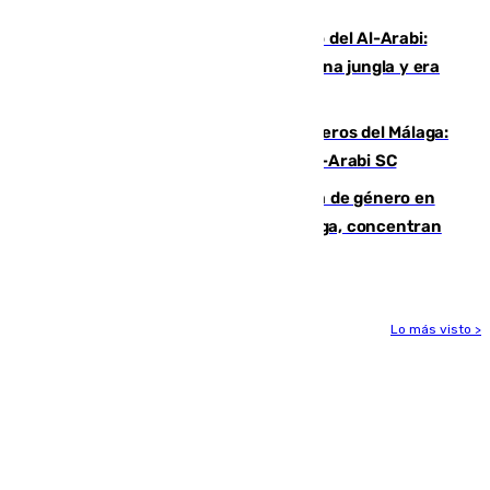
Niebla
Juanfran Funes, sobre el duro juego del Al-Arabi:
“Por momentos nos hemos metido en una jungla y era
hasta peligroso”
Ya se han estrenado los tres delanteros del Málaga:
Eneko Jauregui, bigoleador contra el Al-Arabi SC
35 mujeres asesinadas por violencia de género en
España en este 2026: Andalucía y Málaga, concentran
el foco de la tragedia
Lo más visto >
Más noticias
Ver más >