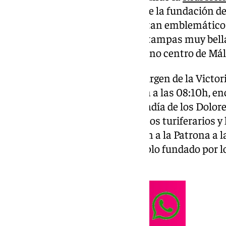
Victoria por el 150 aniversario de la fundación d
ha vuelto a pasar por este sitio tan emblemático 
corporación letífica, dejando estampas muy bel
disfrutar los malagueños en pleno centro de Mál
La quinta
peregrinación
de la Virgen de la Victor
Parroquial de San Juan Bautista a las 08:10h, en
alzada y ciriales de la Archicofradía de los Dolor
corporativo de la Victoria, acólitos turiferarios 
Numerosos fieles acompañaban a la Patrona a la 
despedida de este céntrico templo fundado por l
petalada.