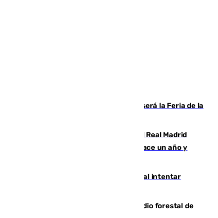
Talleres, escape room y música: así será la Feria de la
Juventud Cofrade de Málaga
El fichaje más caro de la historia del Real Madrid
costaba 105 millones de euros menos hace un año y
jugaba en Leganés
Ceuta suma 82 fallecidos en el mar al intentar
cruzar la frontera española
Huelva eleva a emergencia el incendio forestal de