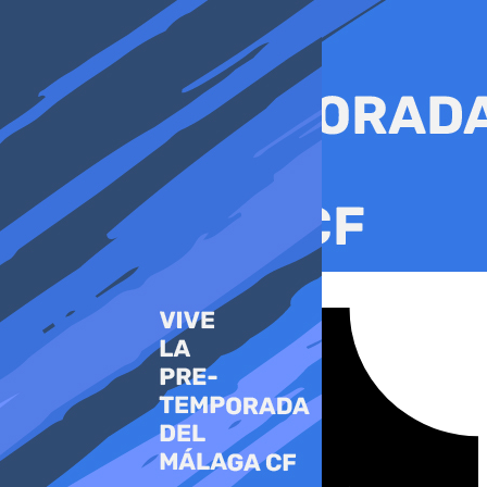
Ir
al
contenido
Tiktok