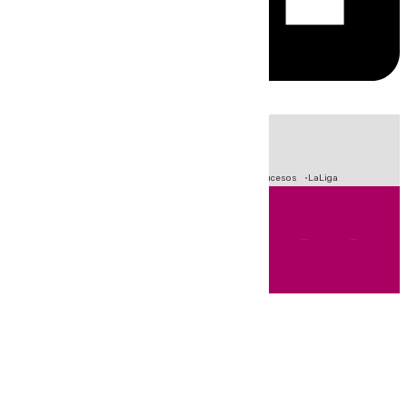
HOY
|
Fútbol
Primera División
Crisis Migratoria en Ceuta
Sucesos
LaLiga
Andalucía