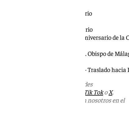
Viernes 14 de Febrero
11:30 – Rezo del Santo Rosario
12:00 – Santa Misa
18:30 – Rezo del Santo Rosario
19:00 – Santa Misa por el Aniversario de l
María de la Victoria.
Preside Excmo. y Rvdmo. Sr. Obispo de Málaga
de la Victoria.
Sábado 15 de Febrero, 8:00 – Traslado hacia
Más noticias de
101TV
en las redes
sociales:
Instagram
,
Facebook
,
Tik Tok
o
X
.
Puedes ponerte en contacto con nosotros en el
correo
informativos@101tv.es
Tags: