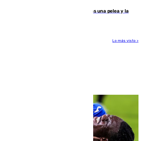
ensayo (1-2)
Tensión en la prisión de Alhaurín tras una pelea y la
incautación de un punzón
Lo más visto >
Más noticias
Ver más >