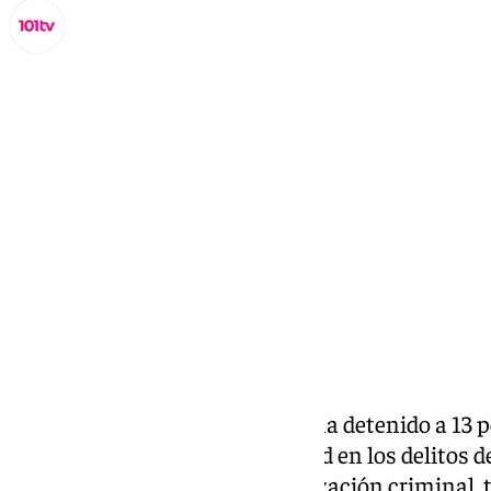
Miguel Alfonso
viernes, 11 octubre 2024, 17:29
Compartir:
La Policía Nacional de Málaga ha detenido a 13 
por su presunta responsabilidad en los delitos de
capitales, pertenencia a organización criminal, t