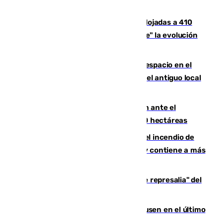
El incendio de Niebla mantiene desalojadas a 410
personas que siguen con "incertidumbre" la evolución
del viento
Las marcas internacionales ganan espacio en el
Centro de Málaga: la Tagliatella abre en el antiguo local
de Vox Sports Bar
Moreno pide extremar la precaución ante el
incendio de Niebla, que supera las 4.000 hectáreas
340 personas más desalojadas por el incendio de
Niebla, que mantiene a 410 evacuadas y contiene a más
de 500 efectivos trabajando
Italia responde ante las "medidas de represalia" del
Gobierno de Sánchez
El Sevilla se desinfla ante el Leverkusen en el último