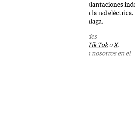
todos los domicilios a albergar plantaciones in
conectados fraudulentamente a la red eléctrica.
de Instrucción número 13 de Málaga.
Más noticias de
101TV
en las redes
sociales:
Instagram
,
Facebook
,
Tik Tok
o
X
.
Puedes ponerte en contacto con nosotros en el
correo
informativos@101tv.es
Tags:
Últimas noticias