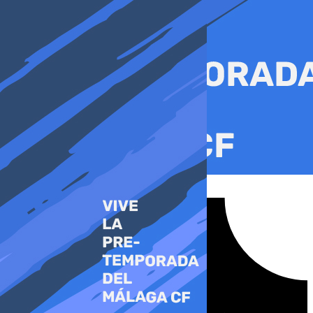
Ir
al
contenido
Tiktok