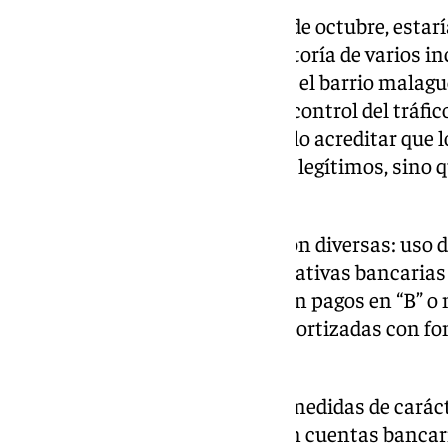
Las 13 personas, detenidas el 9 de octubre, esta
familiar al que se atribuye la autoría de varios 
durante los últimos tiempos en el barrio malag
podrían estar motivados por el control del tráfic
de las pesquisas permitió no solo acreditar que 
clan carecían de medios de vida legítimos, sino 
del narcotráfico.
Las operativas detectadas fueron diversas: uso d
interpuestas de confianza, operativas bancarias
compraventas inmobiliarias con pagos en “B” o n
de compras posteriormente amortizadas con fon
droga, entre otras.
Adicionalmente, se adoptaron medidas de carácte
los investigados y se bloquearon cuentas banc