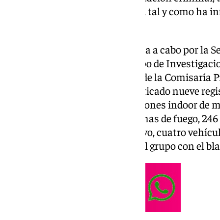
defraudación de fluido eléctrico, tal y como ha 
de prensa.
En la operación «Golazo», llevada a cabo por la S
UDYCO-Costa del Sol-, y el Grupo de Investigaci
Localización de Activos -IPLA- de la Comisaría P
de la Policía Nacional han practicado nueve regi
desmantelaron cuatro plantaciones indoor de m
plantas de cannabis, cuatro armas de fuego, 246
blancas, 24.000 euros en efectivo, cuatro vehíc
documentación que relaciona al grupo con el bla