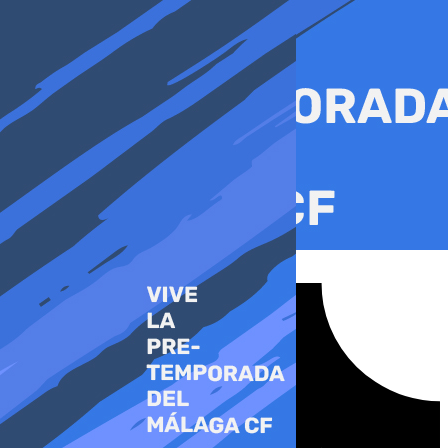
Ir
al
contenido
Tiktok