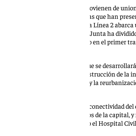
De las 15 ofertas recibidas, 12 provienen de un
(UTE) y tres son de constructoras que han pres
individual. La prolongación de la Línea 2 abarca 
contará con tres estaciones. La Junta ha dividid
y desde enero se está trabajando en el primer t
Hilera.
Las obras del segundo tramo, que se desarrollará
Eugenio Gross, incluirán la construcción de la in
estaciones, el montaje de la vía y la reurbanizaci
finalizadas las obras.
Este proyecto busca mejorar la conectividad del 
de los más densamente poblados de la capital, y 
equipamientos sanitarios como el Hospital Civil
Hospital de Málaga.