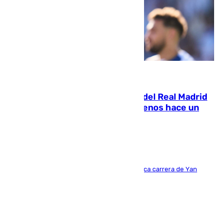
07.08.2026
El fichaje más caro de la historia del Real Madrid
costaba 105 millones de euros menos hace un
año y jugaba en Leganés
Del filial pepinero a récord absoluto: la meteórica carrera de Yan
Diomande en solo doce meses