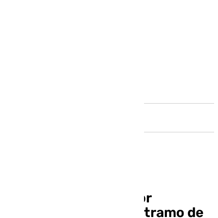
Andalucía
15 empresas pujan por
construir el segundo tramo de