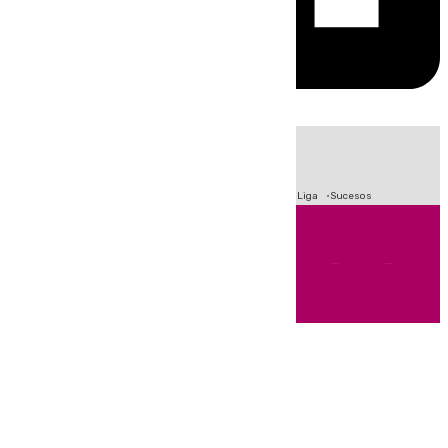
HOY
|
Fútbol
Primera División
Crisis Migratoria en Ceuta
LaLiga
Sucesos
Andalucía