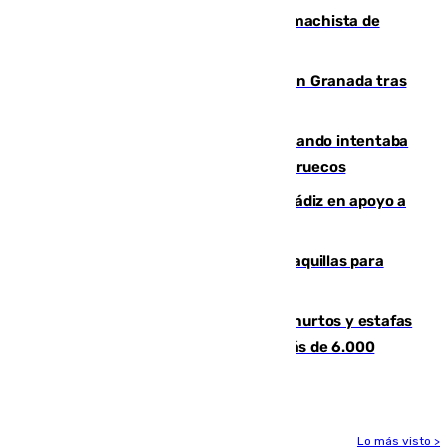
Pedro Sánchez condena el crimen machista de
Benahavís
Angustioso rescate de una familia en Granada tras
caer su coche por un terraplén
Fallece un joven tras caer al mar cuando intentaba
entrar en parapente a Ceuta desde Marruecos
CIES NO moviliza a la provincia de Cádiz en apoyo a
la respuesta humanitaria de Ceuta
El mercado de Jerez refrigera sus taquillas para
facilitar las compras a sus visitantes
Detenida una pareja por presuntos hurtos y estafas
en Málaga tras ser descubiertos con más de 6.000
euros
Lo más visto >