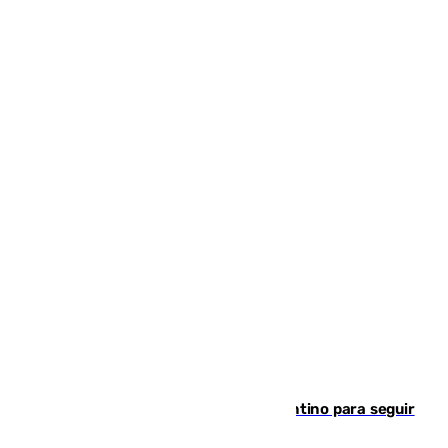
Marruecos, la principal baza de Infantino para seguir
al frente de la FIFA