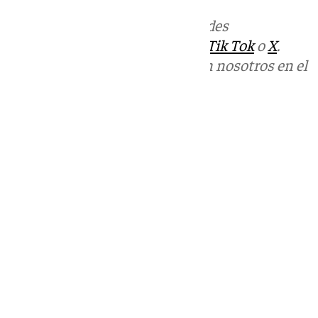
Más noticias de
101TV
en las redes
sociales:
Instagram
,
Facebook
,
Tik Tok
o
X
.
Puedes ponerte en contacto con nosotros en el
correo
informativos@101tv.es
Tags:
Últimas noticias