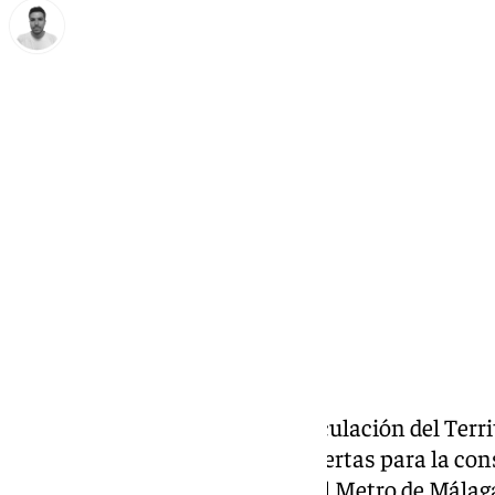
Antonio López
viernes, 20 septiembre 2024, 15:06
Compartir:
La Consejería de Fomento, Articulación del Terr
que ha recibido un total de 15 ofertas para la c
la Prolongación de la Línea 2 del Metro de Málag