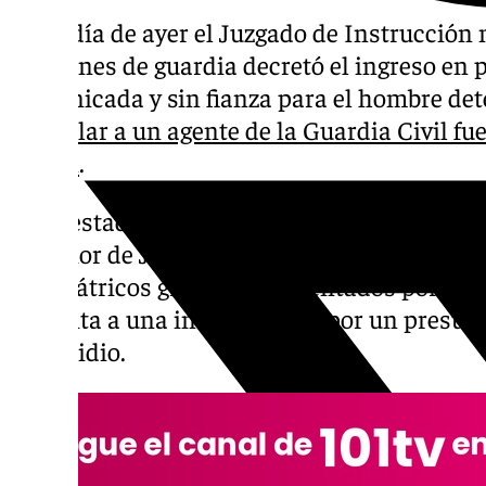
En la día de ayer el Juzgado de Instrucción
funciones de guardia decretó el ingreso en p
comunicada y sin fianza para el hombre de
apuñalar a un agente de la Guardia Civil fu
Jardín
.
El arrestado se ha acogido a su derecho a no
Superior de Justicia de Andalucía (TSJA) a
psiquiátricos graves documentados por facu
enfrenta a una investigación por un presunt
homicidio.