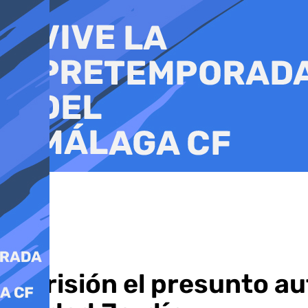
Ir
al
contenido
A prisión el presunto au