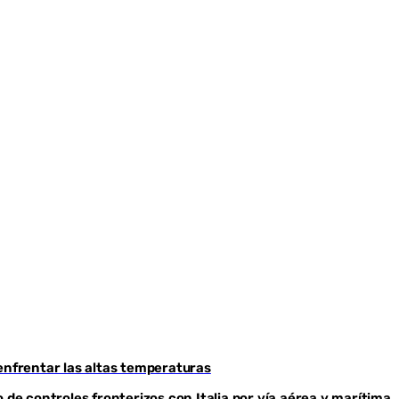
Youtube
enfrentar las altas temperaturas
 de controles fronterizos con Italia por vía aérea y marítima