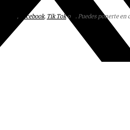
ón judicial.
tagram
,
Facebook
,
Tik Tok
o
X
. Puedes ponerte en 