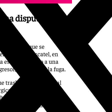
una disputa de
ardia Civil que se
en la calle Moscatel, en
ía estar vinculado a una
gresor, que se dio a la fuga.
ue trasladada al Hospital
úrgicamente de manera
Policía Nacional se hizo
r del apuñalamiento fue