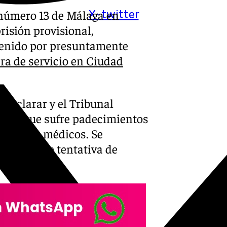
 número 13 de Málaga en
X-twitter
risión provisional,
tenido por presuntamente
era de servicio en Ciudad
 declarar y el Tribunal
punta que sufre padecimientos
ltativos médicos. Se
o delito de tentativa de