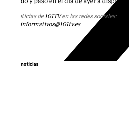
detenido y pasó en el día de ayer a disposici
Más noticias de
101TV
en las redes sociales:
Ins
correo
informativos@101tv.es
Tags:
Últimas noticias