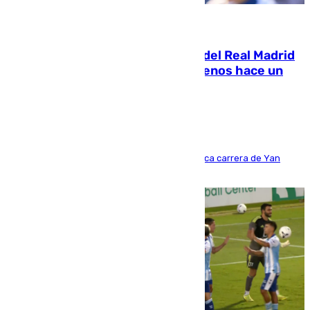
07.08.2026
El fichaje más caro de la historia del Real Madrid
costaba 105 millones de euros menos hace un
año y jugaba en Leganés
Del filial pepinero a récord absoluto: la meteórica carrera de Yan
Diomande en solo doce meses