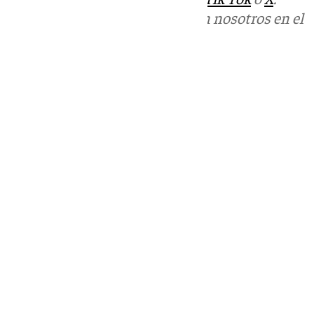
Puedes ponerte en contacto con nosotros en el
correo
informativos@101tv.es
Tags:
Últimas noticias