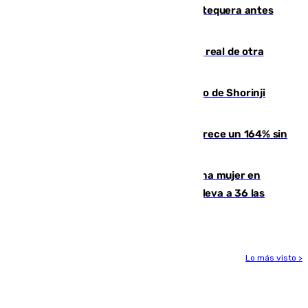
Prueba final del Granada ante el Antequera antes
del inicio de la Liga
Ceuta se prepara ante la posibilidad real de otra
entrada masiva el 15 de agosto
Cártama, protagonista en el Europeo de Shorinji
Kempo celebrado en Berlín
La llegada de inmigrantes a Ceuta crece un 164% sin
contar la entrada masiva
Igualdad confirma el asesinato de una mujer en
Benahavís como violencia machista y eleva a 36 las
víctimas en 2026
Lo más visto >
Más noticias