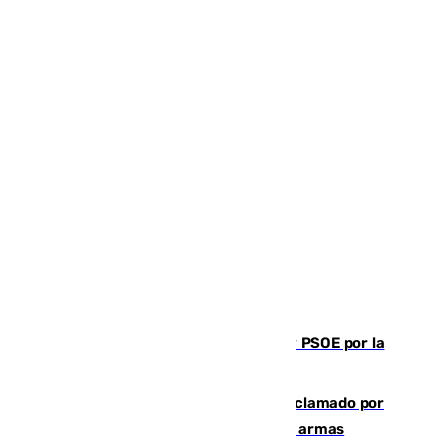
Vuelve el duelo dialéctico entre PP y PSOE por la
financiación de las autonomías
Detienen en Málaga a un fugitivo reclamado por
Colombia por homicidio y transporte de armas