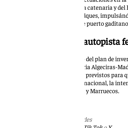
modificaciones en la altura de la catenaria y del 
permitirá el paso de semirremolques, impulsándos
mercancías entre el importante puerto gaditano y
468 millones para la autopista f
La licitación se enmarca dentro del plan de inve
establecer la autopista ferroviaria Algeciras-Ma
377 millones de euros de los 468 previstos para 
incrementar el flujo ferroviario nacional, la int
refuerce los tráficos con Europa y Marruecos.
Más noticias de
101TV
en las redes
sociales:
Instagram
,
Facebook
,
Tik Tok
o
X
.