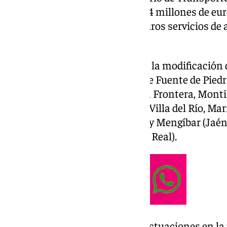
licitase un contrato a Adif por 14 millones de eur
objetivo adaptar la vía a los futuros servicios de
Algeciras y Zaragoza.
El contrato de obras contempla la modificación 
por los términos municipales de Fuente de Piedr
Andalucía (Sevilla); Aguilar de la Frontera, Monti
Córdoba, El Carpio, Pedro Abad, Villa del Río, Ma
Villanueva de la Reina, Espeluy y Mengíbar (Jaén
y Santa Cruz de Mudela (Ciudad Real).
Su adaptación, que abordarán actuaciones en la 