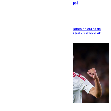
de 2.000 migrantes de forma ilegal
La organización habría obtenido más de 24 millones de euros de
beneficio y utilizaba las mismas embarcaciones para transportar
droga a Argelia y personas de vuelta