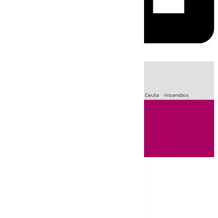
HOY
|
Fútbol
Sucesos
Primera División
Crisis Migratoria en Ceuta
Incendios
Andalucía