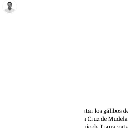
Antonio López
jueves, 21 noviembre 2024, 10:36
Compartir:
Adif
realizará obras para aumentar los gálibos de
entre Bobadilla (Málaga) y Santa Cruz de Mudela 
saber después de que el ministerio de Transport