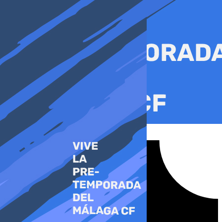
Ir
al
contenido
Tiktok