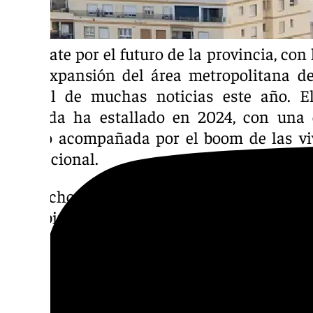
El debate por el futuro de la provincia, con 
a la expansión del área metropolitana de
central de muchas noticias este año. E
vivienda ha estallado en 2024, con una 
estado acompañada por el boom de las vivi
habitacional.
De hecho, este mismo año, el Ayuntamien
prohibir más de 1.500 viviendas de este tip
nuevo decreto de la Junta de Andalucía
viviendas, además de seguir impulsando la 
protección oficial, que tantos años se llevan
se ha puesto las pilas para dejar suelos e