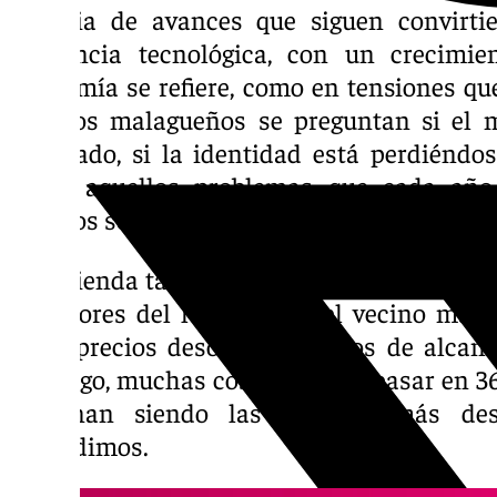
materia de avances que siguen convirti
referencia tecnológica, con un crecimi
economía se refiere, como en tensiones que
muchos malagueños se preguntan si el mo
adecuado, si la identidad está perdiéndos
todos aquellos problemas que cada año
muchos sectores salgan a la calle para pedi
La vivienda también se ha convertido en un
inversores del lujo, como del vecino mal
unos precios desorbitados lejos de alcanz
embargo, muchas cosas pueden pasar en 365 
terminan siendo las noticias más de
despedimos.