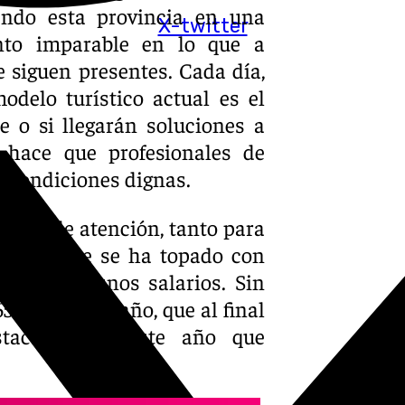
endo esta provincia en una
X-twitter
ento imparable en lo que a
 siguen presentes. Cada día,
delo turístico actual es el
e o si llegarán soluciones a
 hace que profesionales de
r condiciones dignas.
 foco de atención, tanto para
agueño que se ha topado con
ar por algunos salarios. Sin
días de un año, que al final
stacadas de este año que