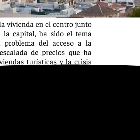
Youtube
la vivienda en el centro junto
 la capital, ha sido el tema
l problema del acceso a la
escalada de precios que ha
endas turísticas y la crisis
to de Málaga dio el paso de
o tras aprobarse en febrero un
 para regular este tipo de
construcción de viviendas de
 pidiendo. Así, el Consistorio
n manos de las promotoras de