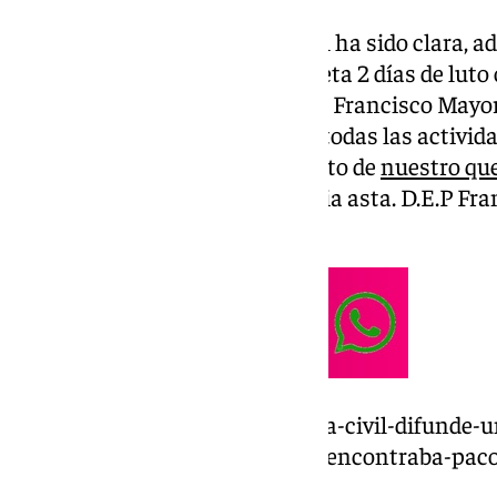
La primera acción institucional ha sido clara, a
Ayuntamiento de Almogía decreta 2 días de luto of
fallecimiento de nuestro vecino Francisco Mayo
15 y 16 de marzo, se suspenden todas las activi
luto y repulsa por el fallecimiento de
nuestro que
Ayuntamiento ondearán a media asta. D.E.P Fra
rezaba el comunicado.
https://www.101tv.es/la-guardia-civil-difunde-
detenidos-indicando-donde-se-encontraba-paco