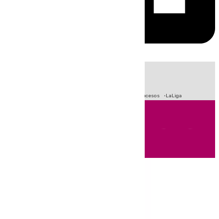
HOY
|
Crisis Migratoria en Ceuta
Fútbol
Primera División
Sucesos
LaLiga
Andalucía