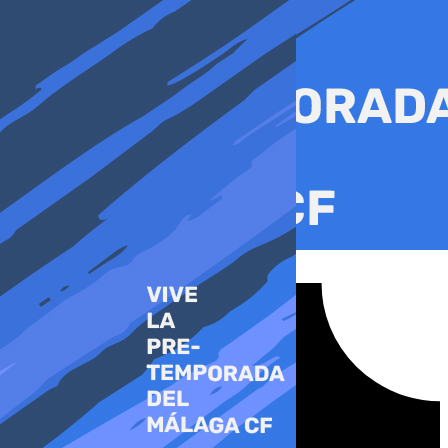
Ir
al
contenido
Tiktok