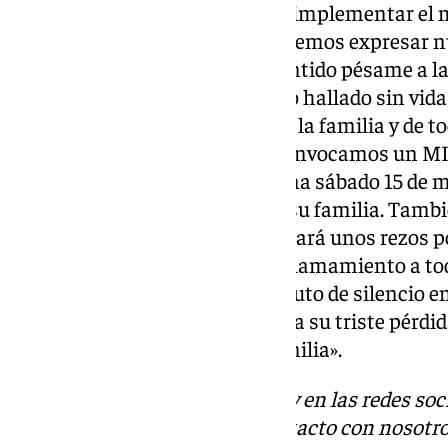
Posteriormente, se ha decidido implementar el m
Ayuntamiento de Almogía, queremos expresar n
condolencias y nuestro más sentido pésame a la 
quien lamentablemente ha sido hallado sin vid
difíciles, nos unimos al dolor de la familia y de 
mostrar nuestra solidaridad, convocamos un 
Plaza de la Constitución mañana sábado 15 de m
de nuestro vecino y en apoyo a su familia. Tambi
Párroco D. Fernando Luque oficiará unos rezos p
descanse en paz. Hacemos un llamamiento a tod
unirse al duelo y guardar el minuto de silencio
‘Paco el del Molino’ Almogía llora su triste pérdida
momentos, estamos con su familia».
Descubre más noticias de 101Tv en las redes soc
Tok
o
X
. Puedes ponerte en contacto con nosotro