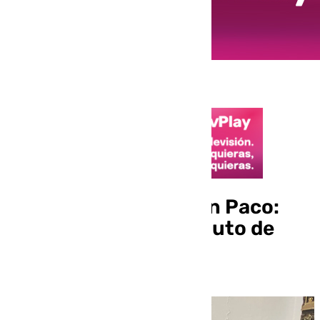
Almogía se vuelca con Paco:
dos días de luto y minuto de
silencio