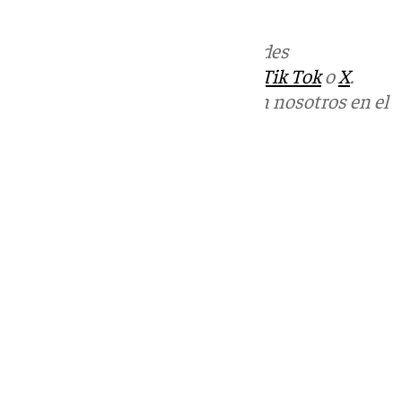
informativos@101tv.es
Más noticias de
101TV
en las redes
sociales:
Instagram
,
Facebook
,
Tik Tok
o
X
.
Puedes ponerte en contacto con nosotros en el
correo
informativos@101tv.es
Tags:
Últimas noticias