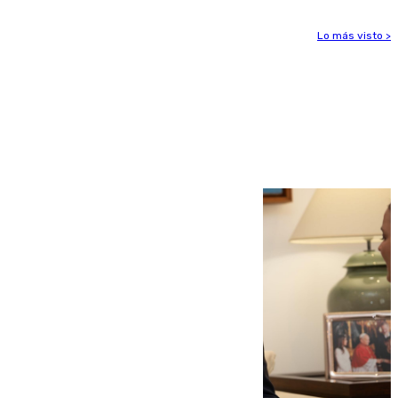
Lo más visto >
Más noticias
Ver más >