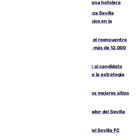
es el exclusivo pack que ofrece una cadena hotelera
El humo del incendio de Niebla alcanza Sevilla
mientras el fuego obliga a nuevos desalojos en la
provincia
La Rosaleda, aún lejos del lleno para el reencuentro
con el Málaga en el Trofeo Costa del Sol: más de 12.000
entradas disponibles
¿Por qué el PSOE ve en Mariano Ruiz al candidato
idóneo a la Alcaldía de Málaga? Claves de la estrategia
socialista
Esta es la página web que muestra los mejores sitios
para ver el eclipse
Robbie Ure ya posa como nuevo jugador del Sevilla
FC
Joan Jordán deja de ser futbolista del Sevilla FC