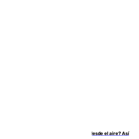
¿200.000 euros para ver el eclipse desde el aire? Así