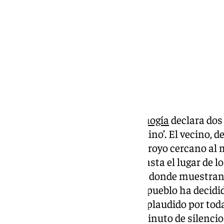
Compartir:
El municipio malagueño de
Almogía
declara dos 
fallecimiento de Paco ‘el del Molino’. El vecino, d
de este viernes sin vida en un arroyo cercano al
ha sido el encargado de llevar hasta el lugar de l
quienes han difundido un vídeo donde muestran 
respeto, el Ayuntamiento de su pueblo ha decidid
para honrar su memoria, algo aplaudido por toda
guardará un más que sentido minuto de silencio