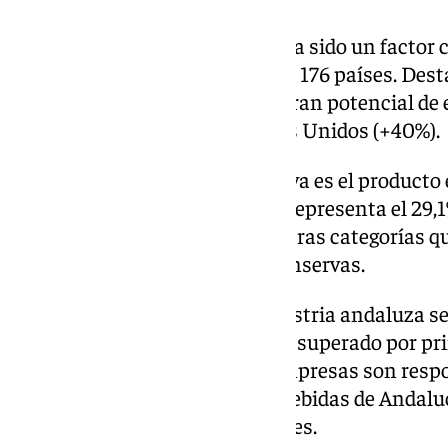
La diversificación de destinos ha sido un factor c
productos andaluces llegando a 176 países. Dest
mercados emergentes con un gran potencial de 
(+113%), China (+35%), y Estados Unidos (+40%).
A nivel sectorial, el aceite de oliva es el producto
4.570 millones de euros, lo que representa el 29,
39% respecto al año anterior. Otras categorías qu
incluyen hortalizas, frutas y conservas.
El protagonismo de la agroindustria andaluza se
empresas exportadoras, que ha superado por prim
6,3% más que en 2023. Estas empresas son respo
exportaciones de alimentos y bebidas de Andaluc
empresas exportadoras regulares.