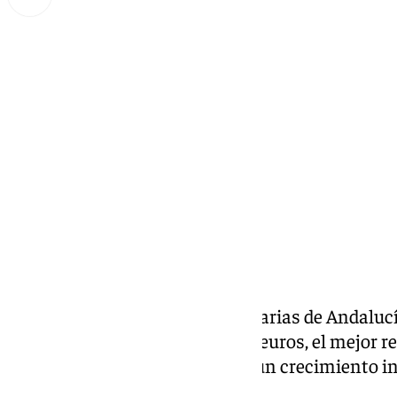
Lynx Devs
martes, 18 febrero 2025, 13:16
Compartir:
Las exportaciones agroalimentarias de Andaluc
histórico de 15.700 millones de euros, el mejor r
homologables (1995), gracias a un crecimiento in