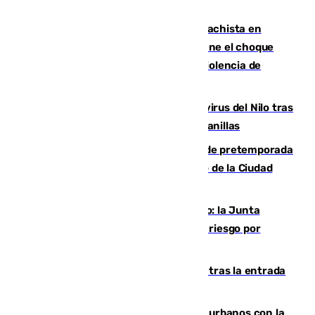
Moreno condena el último crimen machista en
Benahavís mientras el Gobierno mantiene el choque
con la Junta por las competencias de violencia de
género
Málaga refuerza la vigilancia por el virus del Nilo tras
detectar un mosquito positivo en Campanillas
Málaga-Ceuta: cuarto compromiso de pretemporada
de los blanquiazules en busca del Trofeo de la Ciudad
Autónoma
Málaga, en alerta por el virus del Nilo: la Junta
decreta Campanillas como zona de alto riesgo por
varios casos recientes
El Gobierno registra 1.342 menores tras la entrada
masiva del pasado 30 de julio
Cádiz despide seis «puntos negros» urbanos con la