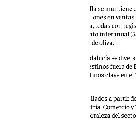
En cuanto a las provincias, Sevilla se mantiene 
Andalucía, con más de 4.270 millones en ventas 
siguen Almería, Huelva y Málaga, todas con regis
experimentó el mayor crecimiento interanual (5
aumento de las ventas de aceite de oliva.
El mercado internacional de Andalucía se divers
importantes crecimientos en destinos fuera de 
México se consolidan como destinos clave en el 
exportador de la región.
Estos resultados han sido recopilados a partir d
Exterior del Ministerio de Industria, Comercio y
Andalucía Trade, reflejando la fortaleza del sect
panorama global.