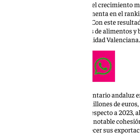
Esta cifra supera en 8,4 puntos el crecimiento m
a la región como la que más aumenta en el rank
autónomas más exportadoras. Con este resultado
de las exportaciones nacionales de alimentos y b
delante de Cataluña y la Comunidad Valenciana.
El impacto del sector agroalimentario andaluz en
con un saldo positivo de 8.571 millones de euros
que descendieron un 3,3% con respecto a 2023, a
Este récord refleja también una notable cohesión 
provincias andaluzas vieron crecer sus exportaci
alcanzando cifras históricas.