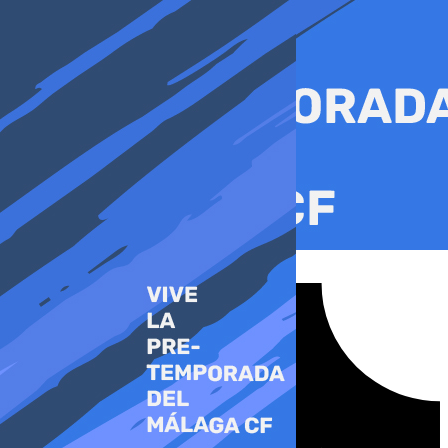
Ir
al
contenido
Tiktok