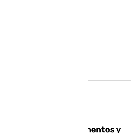
Andalucía
Andalucía lidera las
exportaciones de alimentos y