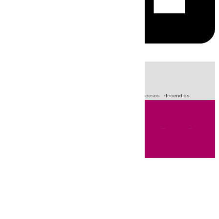
HOY
|
Fútbol
Primera División
Crisis Migratoria en Ceuta
Sucesos
Incendios
Andalucía