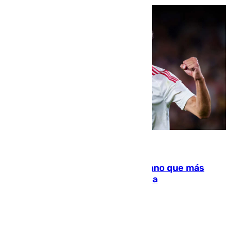
07.08.2026
Juanlu Sánchez, el sexto canterano que más
dinero deja en las arcas del Sevilla