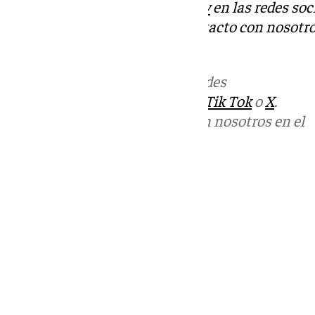
Descubre más noticias de
101Tv
en las redes soc
Tok
o
X
. Puedes ponerte en contacto con nosotro
informativos@101tv.es
Más noticias de
101TV
en las redes
sociales:
Instagram
,
Facebook
,
Tik Tok
o
X
.
Puedes ponerte en contacto con nosotros en el
correo
informativos@101tv.es
Tags:
Últimas noticias