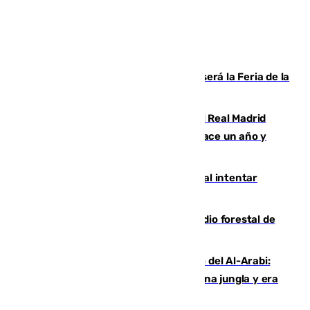
Talleres, escape room y música: así será la Feria de la
Juventud Cofrade de Málaga
El fichaje más caro de la historia del Real Madrid
costaba 105 millones de euros menos hace un año y
jugaba en Leganés
Ceuta suma 82 fallecidos en el mar al intentar
cruzar la frontera española
Huelva eleva a emergencia el incendio forestal de
Niebla
Juanfran Funes, sobre el duro juego del Al-Arabi:
“Por momentos nos hemos metido en una jungla y era
hasta peligroso”