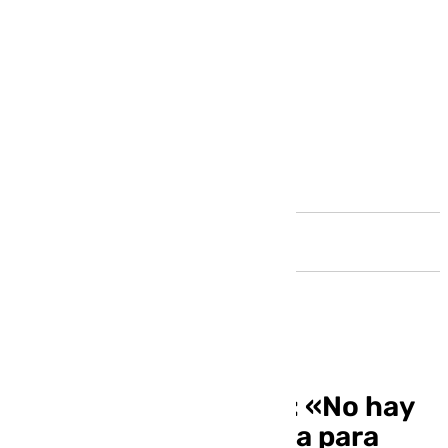
Andalucía
Antonio Sanz insiste: «No hay
mejor sitio que Málaga para