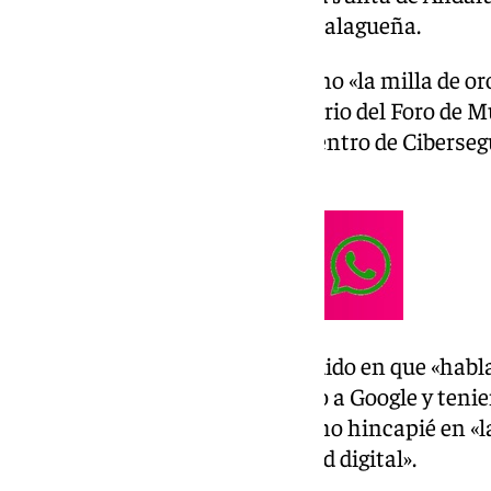
centro se instale en la ciudad malagueña.
Sanz ha calificado a Málaga como «la milla de or
su intervención en el I Aniversario del Foro de 
en Andalucía, celebrado en el Centro de Ciberseg
costasoleña.
Asimismo, el consejero ha incidido en que «hablar
ciberseguridad, porque teniendo a Google y teni
de Andalucía». También ha hecho hincapié en «la
torno a una política de seguridad digital».