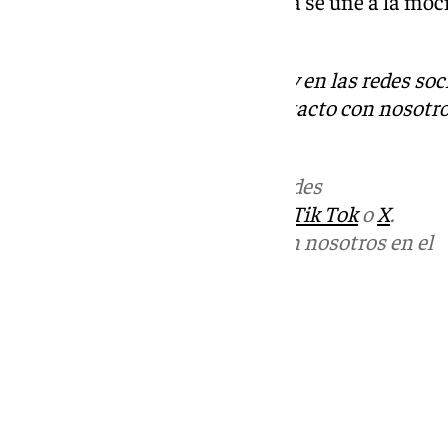
en Málaga. El interés de la Junta se une a la moc
del Parque.
Descubre más noticias de 101Tv en las redes soc
Tok
o
X
. Puedes ponerte en contacto con nosotro
informativos@101tv.es
Más noticias de
101TV
en las redes
sociales:
Instagram
,
Facebook
,
Tik Tok
o
X
.
Puedes ponerte en contacto con nosotros en el
correo
informativos@101tv.es
Tags:
Últimas noticias