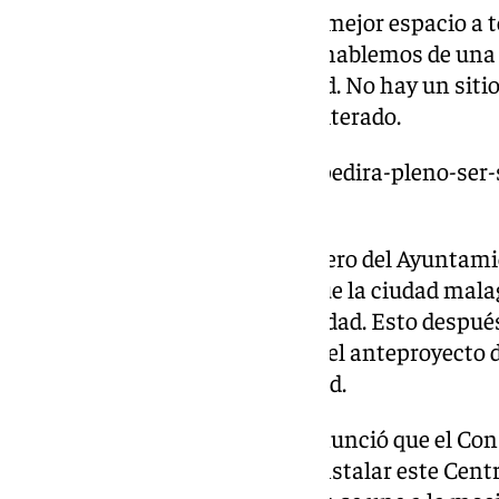
«El Gobierno no va a encontrar mejor espacio a 
para ocupar su sede. No es que hablemos de una 
decisión ajustada a una realidad. No hay un sit
las mismas condiciones», ha reiterado.
https://www.101tv.es/malaga-pedira-pleno-ser-
ciberseguridad/
El Pleno del pasado mes de febrero del Ayuntamie
de una moción institucional, que la ciudad malag
Centro Nacional de Ciberseguridad. Esto después 
Consejo de Ministros aprobase el anteproyecto 
Gobernanza de la Ciberseguridad.
El pasado 25 de febrero, Sanz anunció que el Con
instaría al Gobierno central a instalar este Cen