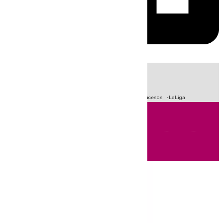
HOY
|
Fútbol
Primera División
Crisis Migratoria en Ceuta
Sucesos
LaLiga
Andalucía