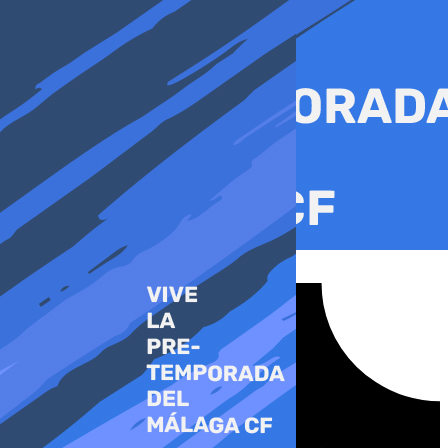
Ir
al
contenido
Tiktok