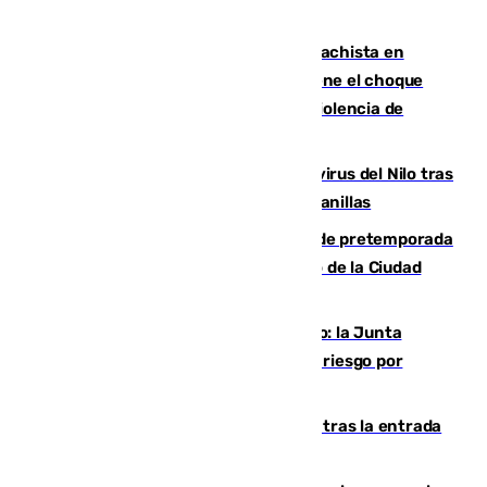
Moreno condena el último crimen machista en
Benahavís mientras el Gobierno mantiene el choque
con la Junta por las competencias de violencia de
género
Málaga refuerza la vigilancia por el virus del Nilo tras
detectar un mosquito positivo en Campanillas
Málaga-Ceuta: cuarto compromiso de pretemporada
de los blanquiazules en busca del Trofeo de la Ciudad
Autónoma
Málaga, en alerta por el virus del Nilo: la Junta
decreta Campanillas como zona de alto riesgo por
varios casos recientes
El Gobierno registra 1.342 menores tras la entrada
masiva del pasado 30 de julio