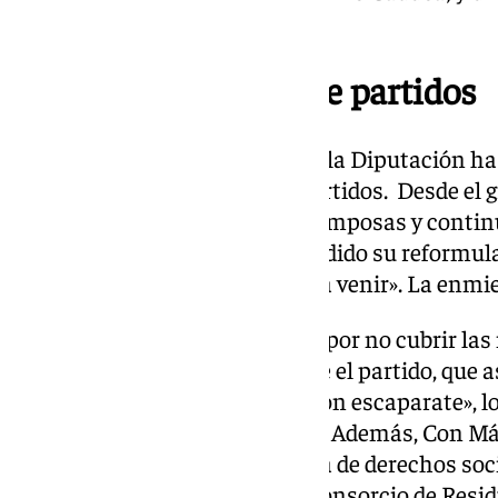
Senda Laboral.
Oposición del resto de partidos
El proyecto de presupuestos de la Diputación ha
con la oposición del resto de partidos. Desde el
considerado las cuentas de «tramposas y continu
enmienda a la totalidad y ha pedido su reformul
ingresos que sabemos que van a venir». La enmi
Las cuentas son «insuficientes por no cubrir las
la gente de Málaga», dicen desde el partido, que
unas cuentas «de una institución escaparate», lo 
«para publicidad y patrocinios». Además, Con Má
aportación «es nula» en materia de derechos socia
Patronato de Recaudación, el Consorcio de Residu