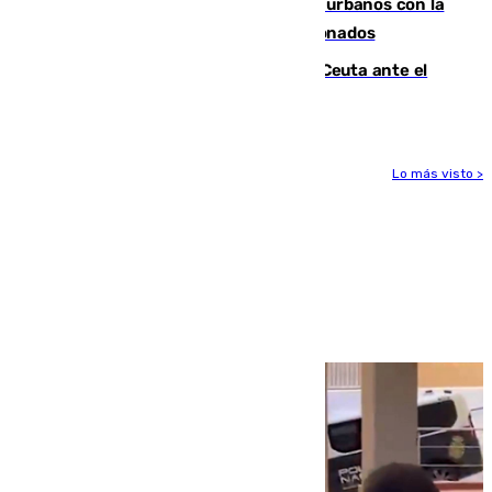
Cádiz despide seis «puntos negros» urbanos con la
orden de retirada para quioscos abandonados
La Armada suma cuatro buques en Ceuta ante el
aviso de un nuevo cruce el 15 de agosto
Lo más visto >
Más noticias
Ver más >