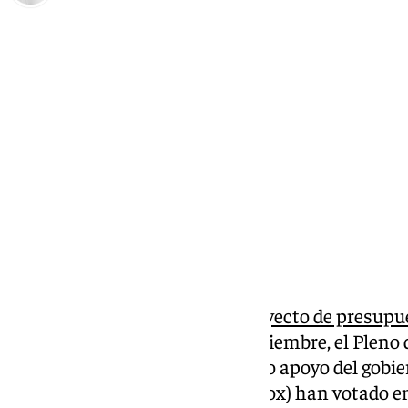
Antonio López
lunes, 18 noviembre 2024, 13:54
Compartir:
Aprobados, inicialmente, el
proyecto de presupu
mañana de este lunes 18 de noviembre, el Pleno d
bueno a las cuentas con el único apoyo del gobier
partidos (PSOE, Con Málaga y Vox) han votado e