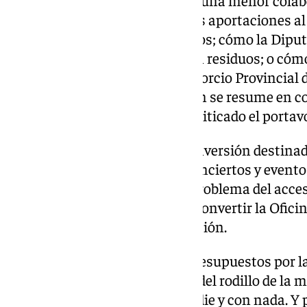
«Vemos cómo año tras año hay una menor colabo
servicios; cómo desaparecen las aportaciones al
Consorcio Provincial de Residuos; cómo la Diputa
todos los entes consorciados en residuos; o cómo
municipios miembros del Consorcio Provincial de
presupuestaria de la Diputación se resume en c
por los mismos servicios», ha criticado el portav
El PSOE también denuncia la inversión destinad
cantidades millonarias para conciertos y eventos
Diputación se involucre en el problema del acces
desatención a la propuesta de convertir la Ofici
dirigido a combatir la despoblación.
«Votamos en contra de estos presupuestos por las
formas, porque han hecho uso del rodillo de la m
presupuesto sin contar con nadie y con nada. Y p