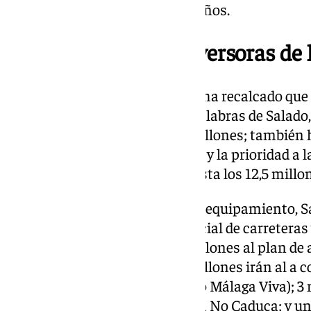
poblada de Andalucía en siete años.
«Las cuentas más inversoras de l
El presidente de la Diputación ha recalcado que
ambiciosas de la historia. En palabras de Salad
19,5% hasta alcanzar los 71,5 millones; también 
gasto social que se contemplan y la prioridad a l
van a «multiplicar por diez», hasta los 12,5 millo
En cuanto a infraestructuras y equipamiento, 
en la inversión en la red provincial de carreteras
hasta los 15,5 millones, y 6,7 millones al plan de 
También ha recordado que 2 millones irán al a c
biomasa en Yunquera (Proyecto Málaga Viva); 3 
pionero de acción social Málaga No Caduca; y un