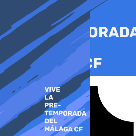
Ir
al
contenido
Tiktok