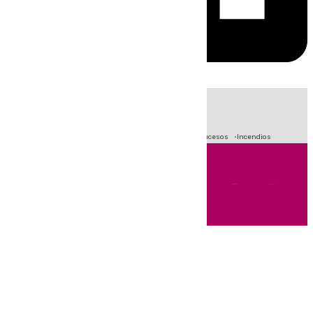
HOY
|
Fútbol
Primera División
Crisis Migratoria en Ceuta
Sucesos
Incendios
Andalucía