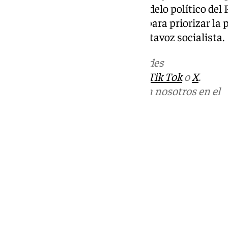
presupuestos consolidan el modelo político del 
estar al servicio de los pueblos para priorizar la 
conciertos», ha concluido el portavoz socialista.
Más noticias de
101TV
en las redes
sociales:
Instagram
,
Facebook
,
Tik Tok
o
X
.
Puedes ponerte en contacto con nosotros en el
correo
informativos@101tv.es
Tags:
Últimas noticias