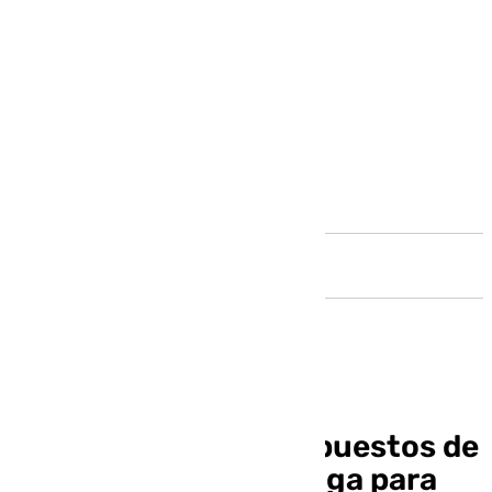
Andalucía
Aprobados los presupuestos de
la Diputación de Málaga para