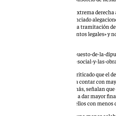
En el caso de Vox, el partido de extrema derecha 
80%» de estos, aunque han anunciado alegacion
definitiva y se advierten de que la tramitación 
antes para evitar «incumplimientos legales» y n
urgente.
https://www.101tv.es/el-presupuesto-de-la-dip
459-millones-con-el-foco-en-lo-social-y-las-obr
En la misma línea, el PSOE ha criticado que el d
llegado de forma urgente «pese a contar con may
Gobierno». Los socialistas, además, señalan qu
«el modelo del PP», que se limita a dar mayor fin
municipios y «maltratar» a aquellos con menos 