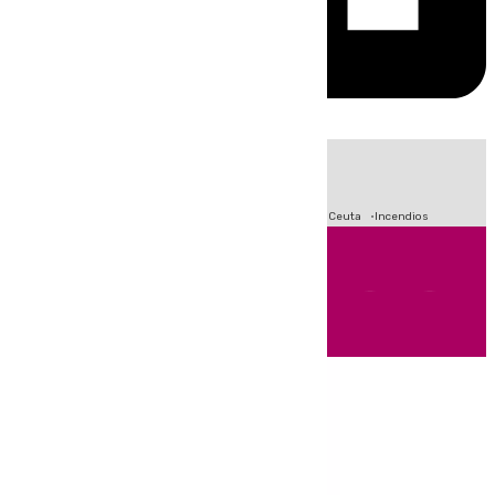
HOY
|
Fútbol
Sucesos
Primera División
Crisis Migratoria en Ceuta
Incendios
Andalucía