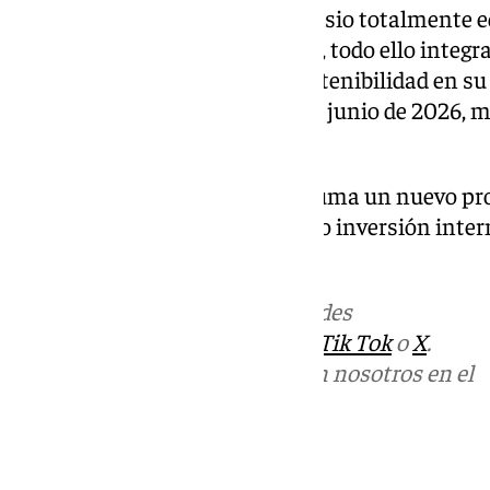
de última generación, un gimnasio totalmente e
servicio de conserjería 24 horas, todo ello integ
incorpora la naturaleza y la sostenibilidad en s
está prevista para comenzar en junio de 2026, mi
viviendas se espera para 2028.
Con esta operación, Marbella suma un nuevo pr
un mercado que sigue atrayendo inversión inte
vinculadas al lujo residencial.
Más noticias de
101TV
en las redes
sociales:
Instagram
,
Facebook
,
Tik Tok
o
X
.
Puedes ponerte en contacto con nosotros en el
correo
informativos@101tv.es
Tags: