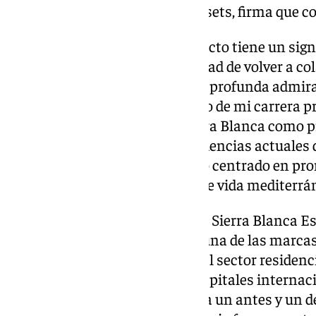
se canaliza a través de Palya Assets, firma que 
El extenista afirma: «Este proyecto tiene un sig
especialmente por la oportunidad de volver a co
una firma por la que siento una profunda admirac
oportunidad de trabajar al inicio de mi carrera p
manera diferente y junto a Sierra Blanca como p
Sol y gran conocedor de las tendencias actuales 
aspiramos a crear un desarrollo centrado en prom
deportivos, así como un estilo de vida mediterrá
Según Carlos Rodríguez, CEO de Sierra Blanca Es
más para nosotros. Armani es una de las marca
con décadas de experiencia en el sector residenc
en algunas de las principales capitales internaci
la mano de Sierra Blanca, marca un antes y un d