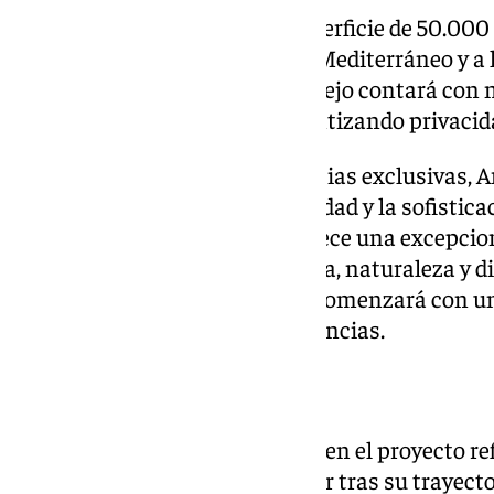
La promoción ocupará una superficie de 50.000
naturaleza y con vistas al mar Mediterráneo y a
Según sus impulsores, el complejo contará con m
en una amplia extensión, garantizando privacida
Compuesto por solo 33 residencias exclusivas, 
encarna la esencia de la privacidad y la sofisti
desarrollo de baja densidad, ofrece una excepci
tranquilidad, donde arquitectura, naturaleza y d
armonía. La comercialización comenzará con una
venderán únicamente 10 residencias.
El papel de Nadal
La implicación de Rafael Nadal en el proyecto re
el ámbito empresarial e inversor tras su trayecto