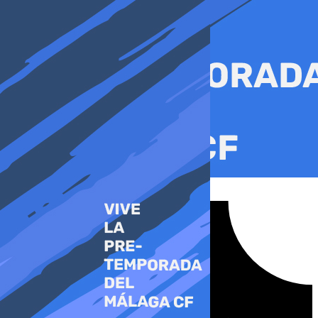
Ir
al
contenido
Tiktok