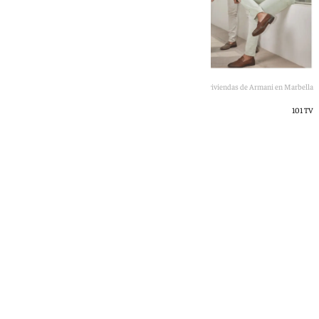
Montaje de las futuras viviendas de Armani en Marbella
101 TV
101 TV
lunes, 11 mayo 2026, 13:58
Compartir: