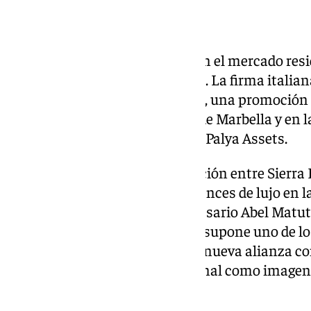
El Grupo Armani desembarca en el mercado resi
proyecto inmobiliario en el país. La firma itali
de Armani Residences Marbella, una promoción d
desarrollará en la Milla de Oro de Marbella y en 
como socio inversor a través de Palya Assets.
El proyecto nace de la colaboración entre Sierr
especializada en branded residences de lujo en la 
compañía liderada por el empresario Abel Matute
La participación del deportista supone uno de 
la operación, al tratarse de una nueva alianza c
mantuvo una relación profesional como imagen
el pasado.