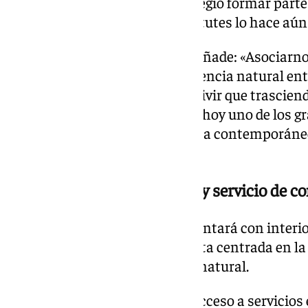
nosotros es un verdadero privilegio formar parte 
junto a las familias Nadal y Matutes lo hace aún
Abel Matutes, de Palya Assets, añade: «Asociarn
Marbella representa la convergencia natural ent
diseño icónico y una forma de vivir que trasciend
experiencia. La Costa del Sol es hoy uno de los 
internacionales del estilo de vida contemporán
formar parte de este proyecto».
Spa, gimnasio, club privado y servicio de co
Armani Residences Marbella contará con interior
Armani/Casa, con una propuesta centrada en la s
y la integración con el entorno natural.
Los residentes disfrutarán de acceso a servicios