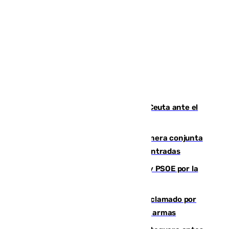
La Armada suma cuatro buques en Ceuta ante el
aviso de un nuevo cruce el 15 de agosto
Guardia Civil y RFEF trabajan de manera conjunta
en el caso de las estafas de ventas de entradas
Vuelve el duelo dialéctico entre PP y PSOE por la
financiación de las autonomías
Detienen en Málaga a un fugitivo reclamado por
Colombia por homicidio y transporte de armas