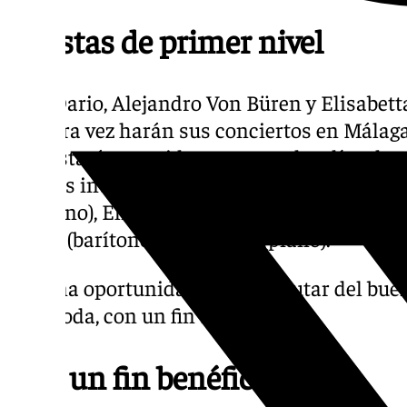
Artistas de primer nivel
José Dario, Alejandro Von Büren y Elisabetta
primera vez harán sus conciertos en Málaga.
arte estarán reunidos en estos dos días de c
17 arias interpretadas por artistas de prim
(soprano), Elisabetta Zizzo (soprano), José D
Büren (barítono) y Aylin Pla (piano).
una oportunidad para disfrutar del buen
moda, con un fin benéfico
Con un fin benéfico