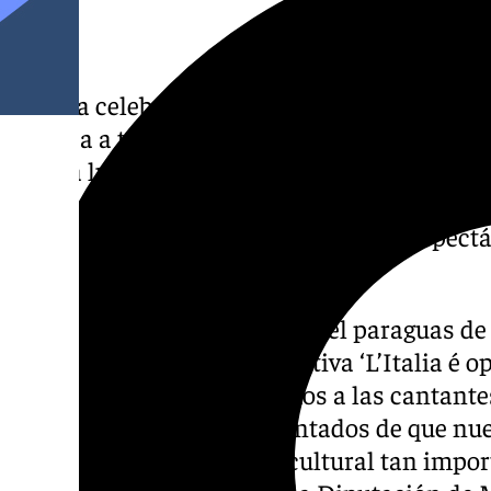
Málaga celebra el Día Mundial de la Ópera y 
la lírica a través de dos conciertos excepci
tendrá lugar los días 17 y 18 de octubre en 
María Cristina. Todavía quedan entradas pa
internacional «de primer nivel». Los espect
colaboración de Málaga de Moda.
Málaga de Moda, marca bajo el paraguas de 
activamente con esta iniciativa ‘L’Italia é 
cultura. Nosotros vestiremos a las cantante
exposición. Estamos encantados de que nu
participar en este evento cultural tan imp