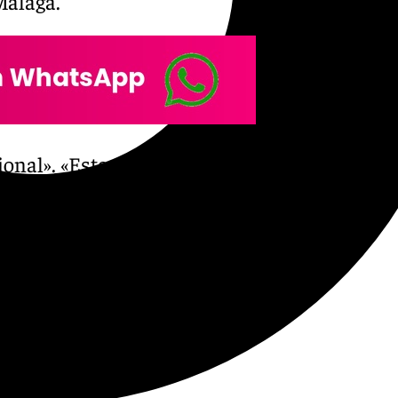
Málaga.
cional». «Este año hemos
s compositores». «Es un
mismo escenario los dos
italiana: el Bel Canto y el
e L’Italia é Opera. «Estamos
remos con una exposición con
e cambio, donde también
quien asegura que esta