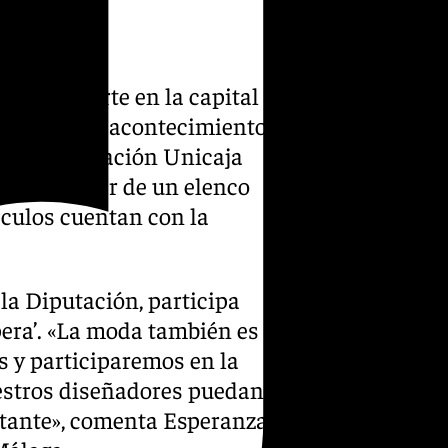
se convierte en la capital de
onales. Este acontecimiento
la Sala Fundación Unicaja
ra disfrutar de un elenco
áculos cuentan con la
la Diputación, participa
opera’. «La moda también es
s y participaremos en la
estros diseñadores puedan
ortante», comenta Esperanza