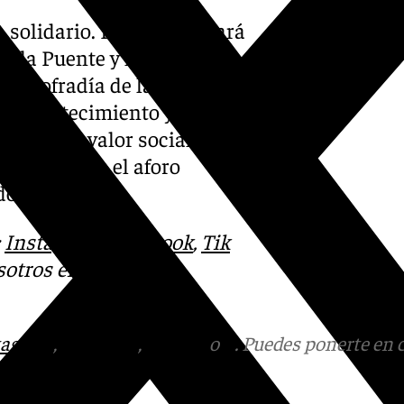
 solidario. El evento estará
e la Puente y la
a cofradía de la Paloma, ha
te acontecimiento y por
mover el valor social que
a, llenando el aforo
do.
:
Instagram
,
Facebook
,
Tik
otros en el
tagram
,
Facebook
,
Tik Tok
o
X
. Puedes ponerte en 