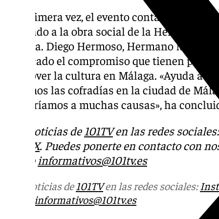
Por primera vez, el evento contará con un fin
dedicado a la obra social de la Hermandad d
Paloma. Diego Hermoso, Hermano Mayor de l
destacado el compromiso que tienen por es
promover la cultura en Málaga. «Ayuda a pro
hacemos las cofradías en la ciudad de Málag
ayudaríamos a muchas causas», ha conclui
Más noticias de
101TV
en las redes sociales
Tok
o
X
. Puedes ponerte en contacto con nos
correo
informativos@101tv.es
Más noticias de
101TV
en las redes sociales:
Ins
correo
informativos@101tv.es