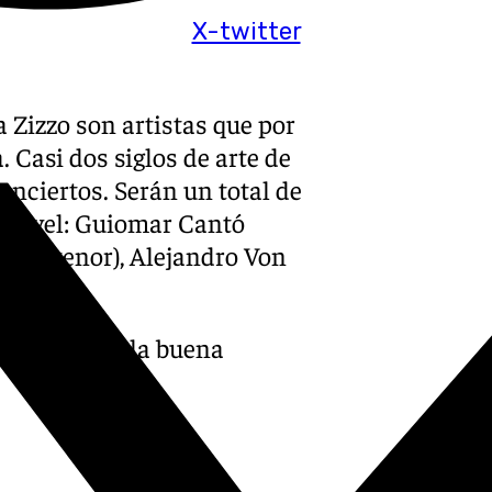
X-twitter
 Zizzo son artistas que por
 Casi dos siglos de arte de
onciertos. Serán un total de
er nivel: Guiomar Cantó
arío (tenor), Alejandro Von
 canto y de la buena