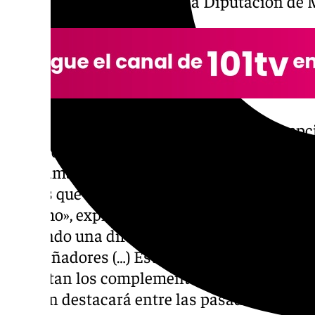
González, responsable de la Diputación de 
Además, esta edición será «inédita y excep
querido ampliar el proyecto invitando a má
programa excepcional porque reúne en un 
estilos que marcaron la historia de la ópera 
Verismo», explica Carlos Rueda, productor d
haciendo una difusión de la lírica y conta
11 diseñadores (…) Estamos en una época d
importan los complementos», afirma Rueda 
edición destacará entre las pasadas.