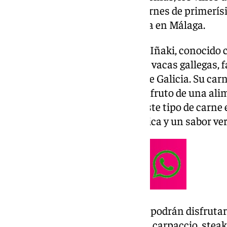
encargados de maridar estas carnes de primerís
experiencia gastronómica única en Málaga.
Durante este periodo, el Asador Iñaki, conocido 
Sur», ofrecerá cortes selectos de vacas gallegas,
libertad en los verdes paisajes de Galicia. Su car
tierna y con un sabor profundo, fruto de una al
pastos frescos y abundantes. Este tipo de carne 
buscan una experiencia auténtica y un sabor v
Para abrir boca, los comensales podrán disfrutar
especiales como cecina de vaca, carpaccio, steak 