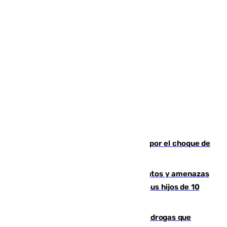
Cortado el Cercanías C-2 de Málaga por el choque de
un tren con una catenaria caída
Detenido en Estepona por malos tratos y amenazas
de muerte a su pareja en presencia de sus hijos de 10
años y 11 meses
Desarticulada una red de tráfico de drogas que