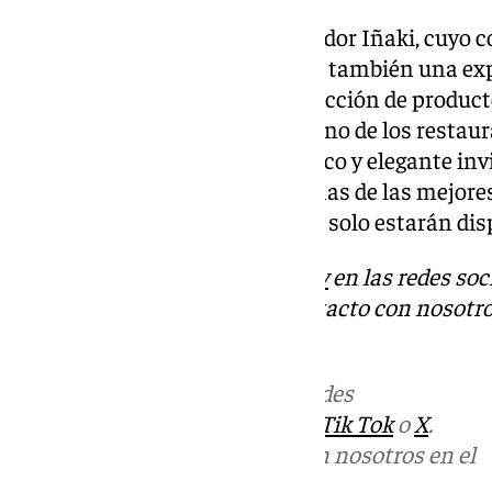
Valores que comparten con Asador Iñaki, cuyo c
ofrecer las mejores carnes, sino también una e
completa. Con una cuidada selección de product
Iñaki se ha consolidado como uno de los restau
Costa del Sol. Su ambiente rústico y elegante inv
cálida, mientras saboreas algunas de las mejor
de los vinos Matsu del Toro, que solo estarán dis
Descubre más noticias de
101Tv
en las redes soc
Tok
o
X
. Puedes ponerte en contacto con nosotro
informativos@101tv.es
Más noticias de
101TV
en las redes
sociales:
Instagram
,
Facebook
,
Tik Tok
o
X
.
Puedes ponerte en contacto con nosotros en el
correo
informativos@101tv.es