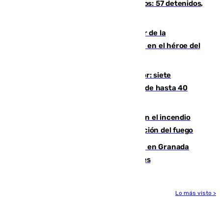
introducía la mercancía desde Marruecos: 57 detenidos,
cuatro de ellos en Andalucía
Ferrán Torres, nombrado embajador de la
Comunidad Valenciana tras convertirse en el héroe del
Mundial
Andalucía sigue asfixiada por el calor: siete
provincias, en alerta por temperaturas de hasta 40
grados
Activado el nivel 2 de emergencia en el incendio
forestal de Niebla por la compleja evolución del fuego
Controlado un incendio de rastrojos en Granada
junto a la autovía y al Callejón de Nogales
Lo más visto >
Más noticias