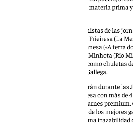
picaña, elaborados con la mejor materia prima y
Asador Iñaki.
En cuanto a las carnes protagonistas de las jorn
Chuletas de vaca de razas como Frieiresa (La M
(Norte de Portugal y Galicia), Vianesa («A terra d
(Comarca de A Limia, Ourense), Minhota (Río Miñ
Gallega (Provincia de Lugo); así como chuletas 
Asturiano de los Valles y Rubia Gallega.
Todas estas carnes, que se servirán durante las 
provienen de Okelan, una empresa con más de 40
referente en la distribución de carnes premium.
cuidadosamente sus productos de los mejores g
internacionales, garantizando una trazabilidad q
el respeto por la tradición.