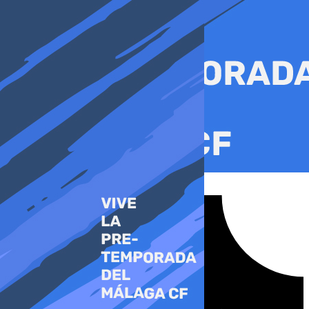
Ir
al
contenido
Tiktok