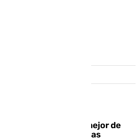
Andalucía
Asador Iñaki trae lo mejor de
Galicia a Málaga con las