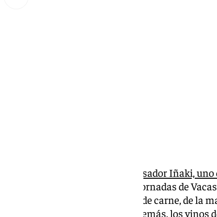
Miguel Alfonso
lunes, 3 marzo 2025, 23:06
Compartir:
Del 3 de marzo al 31 de marzo,
Asador Iñaki, uno
en la Costa del Sol,
celebra las Jornadas de Vacas
exclusiva de los mejores cortes de carne, de la 
cárnica del norte de España. Además, los vinos 