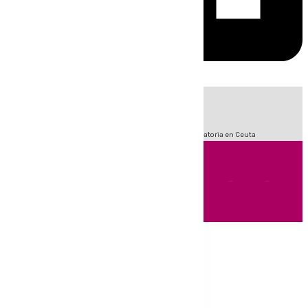
HOY
|
Sucesos
Fútbol
LaLiga
Primera División
Crisis Migratoria en Ceuta
Andalucía