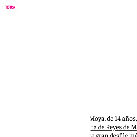
Miguel Alfonso
domingo, 5 enero 2025, 12:42
Compartir:
La patinadora Claudia Moreno Moya, de 14 años, 
‘alcaldesa infantil’ de la
Cabalgata de Reyes de M
participado durante años en este gran desfile má