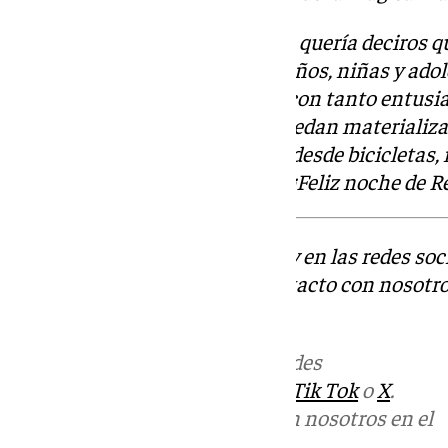
Bueno, antes de bajar a patinar, quería deciros 
haber podido ser la voz de los niños, niñas y ado
de esta carta que he redactado con tanto entusi
Majestades los Reyes Magos puedan materializar
con ilusión en vuestras cartas: desde bicicletas
sencillos rotuladores o lápices. ¡Feliz noche de R
Descubre más noticias de 101Tv en las redes soc
Tok
o
X
. Puedes ponerte en contacto con nosotro
informativos@101tv.es
Más noticias de
101TV
en las redes
sociales:
Instagram
,
Facebook
,
Tik Tok
o
X
.
Puedes ponerte en contacto con nosotros en el
correo
informativos@101tv.es