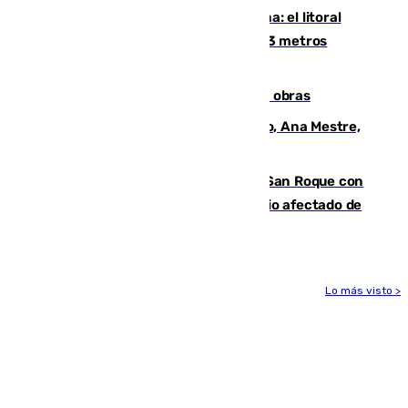
Julio supera a junio en basura marina: el litoral
occidental malagueño recoge más de 33 metros
cúbicos de residuos
El Cádiz se afila ante un Granada en obras
La nueva presidenta del Parlamento, Ana Mestre,
hace parada institucional en Cádiz
Estabilizado el incendio forestal de San Roque con
19 familias aún desalojadas y un domicilio afectado de
gravedad
Lo más visto >
Más noticias
Ver más >