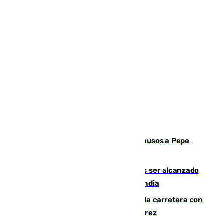
Granada despide con lágrimas y aplausos a Pepe
Habichuela
Un futbolista de 24 años muere tras ser alcanzado
por un rayo durante un partido en Tailandia
Muere un conductor tras salirse de la carretera con
su turismo en la A-480 a la altura de Jerez