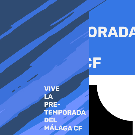
Ir
al
contenido
Tiktok