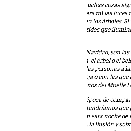
Reyes Magos: en Navidad hay muchas cosas signi
por ejemplo las luces, aunque para mí las luces 
calle Larios o las que ponemos en los árboles. Si 
también son aquellos seres queridos que ilumin
en estas fechas.
Otras cosas significativas de la Navidad, son las
para mí no solo es el espumillón, el árbol o el bel
roscón. Si no que, también, son las personas a la
que comes las uvas en noche vieja o con las que 
fuisteis a ver los puestos navideños del Muelle 
En resumen, la Navidad es una época de compartir
los niños, niñas y adolescentes tendríamos que p
gente que nos quiere. Por esto, en esta noche de
les ayudéis a tener la esperanza, la ilusión y sobr