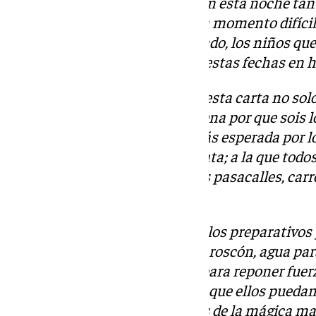
a ningún niño debería faltarle en esta noche tan
algún motivo están pasando un momento difícil,
que tantas víctimas se ha cobrado, los niños que
los niños que tienen que pasar estas fechas en h
Melchor, Gaspar y Baltasar, en esta carta no sol
me gustaría daros la enhorabuena por que sois l
atrevería a decir: es la noche más esperada por l
casa. Inaugurada por la Cabalgata; a la que todo
ilusión desbordante para ver los pasacalles, car
despedidas de ellas.
Siguiendo por la vuelta a casa y los preparativo
le dejamos un poquito de leche, roscón, agua par
malagueñas que están ‘perita’ para reponer fue
nos acostemos temprano, para que ellos puedan v
podamos disfrutar todos juntos de la mágica m