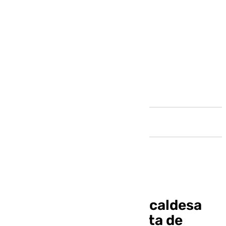
Andalucía
Así es la carta de la alcaldesa
infantil de la Cabalgata de