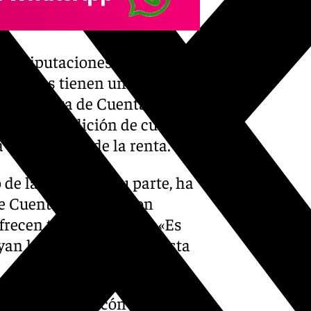
las diputaciones ya que «hay
alcaldes tienen un
de la Cámara de Cuentas de
 que la rendición de cuentas
a declaración de la renta.
de la Torre, por su parte, ha
e Cuentas, ya que «son
frecen transparencia». «Es
an lo mejor posible en esta
 alcalde de Rincón de la