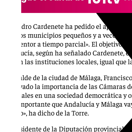
Alejandro Cardenete ha pedido el apoyo de 
muchos municipios pequeños y a veces los 
interventor a tiempo parcial». El objetivo 
Andalucía, según ha señalado Cardenete, es
cale en las instituciones locales, igual que l
El alcalde de la ciudad de Málaga, Francisco 
subrayado la importancia de las Cámaras d
esenciales en una sociedad democrática y o
muy importante que Andalucía y Málaga vay
ámbito», ha dicho de la Torre.
El presidente de la Diputación provincial -y