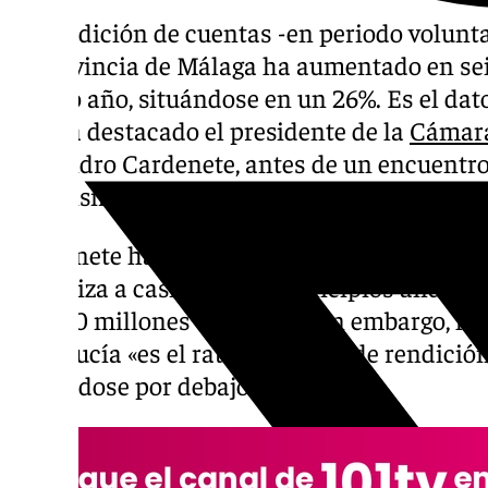
La rendición de cuentas -en periodo volunt
la provincia de Málaga ha aumentado en sei
último año, situándose en un 26%. Es el dat
que ha destacado el presidente de la
Cámara
Alejandro Cardenete, antes de un encuentro 
organismo con alcaldes y secretarios de la
Cardenete ha explicado que la Cámara de 
«fiscaliza a casi los 800 municipios andaluc
60.000 millones de euros». Sin embargo, ha
Andalucía «es el ratio más bajo de rendició
situándose por debajo del 50%».