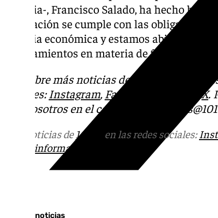
Victoria-, Francisco Salado, ha hecho hinca
Diputación se cumple con las obligaciones»
materia económica y estamos abiertos a pres
ayuntamientos en materia de formación», h
Descubre más noticias de 101Tv en las rede
sociales:
Instagram
,
Facebook
,
Tik Tok
o
X
.
con nosotros en el correo
informativos@101t
Más noticias de
101TV
en las redes sociales:
Ins
correo
informativos@101tv.es
Tags:
Últimas noticias