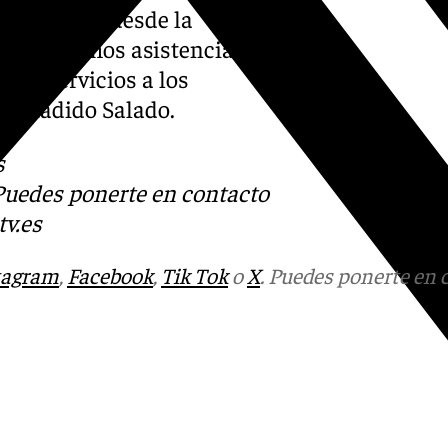
pié en que «desde la
. «Prestamos asistencia en
tar servicios a los
a añadido Salado.
s
 Puedes ponerte en contacto
v.es
tagram
,
Facebook
,
Tik Tok
o
X
. Puedes ponerte en 