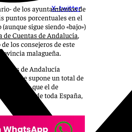
ario- de los ayuntamientos de
X-twitter
s puntos porcentuales en el
o (aunque sigue siendo «bajo»)
 de Cuentas de Andalucía
,
de los consejeros de este
 provincia malagueña.
Cuentas de Andalucía
es, lo que supone un total de
 asegurado que el de
n de cuentas de toda España,