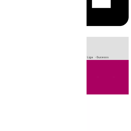
HOY
|
Fútbol
Primera División
Crisis Migratoria en Ceuta
LaLiga
Sucesos
Andalucía