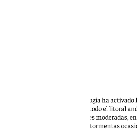
Alberto Romera
domingo, 2 marzo 2025, 11:26
Compartir:
La Agencia Estatal de Meteorología ha activado la
tormentas y fuertes vientos en todo el litoral a
marzo. Se prevén precipitaciones moderadas, en
podrían estar acompañadas de tormentas ocasi