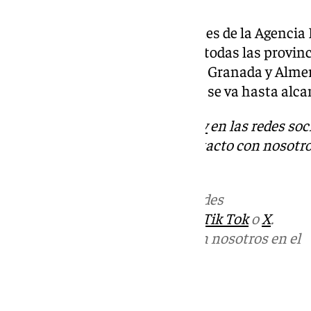
Asimismo, según las predicciones de la Agencia 
esperan lluvias y tormentas en todas las provin
las provincias de Cádiz, Málaga, Granada y Alme
probabilidad de precipitaciones se va hasta alcan
Descubre más noticias de
101Tv
en las redes soc
Tok
o
X
. Puedes ponerte en contacto con nosotro
informativos@101tv.es
Más noticias de
101TV
en las redes
sociales:
Instagram
,
Facebook
,
Tik Tok
o
X
.
Puedes ponerte en contacto con nosotros en el
correo
informativos@101tv.es
Tags: