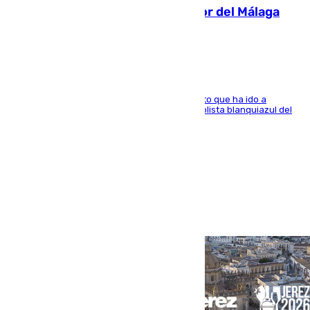
Isco, la nueva mascota del jugador del Málaga
Dani Lorenzo
El centrocampista marbellí es ‘padre’ de un gato que ha ido a
recoger a Vigo y su nombre es como el exfutbolista blanquiazul del
Arroyo de la Miel