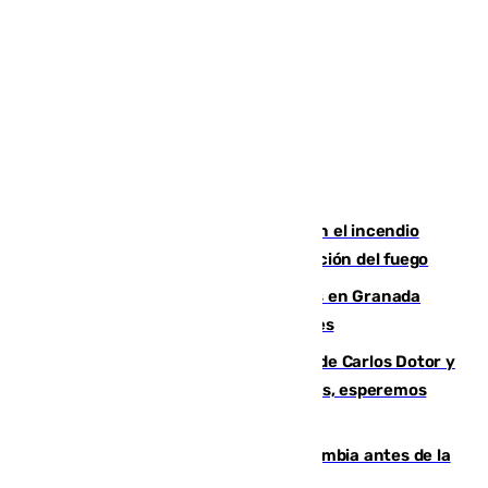
Activado el nivel 2 de emergencia en el incendio
forestal de Niebla por la compleja evolución del fuego
Controlado un incendio de rastrojos en Granada
junto a la autovía y al Callejón de Nogales
Juanfran Funes, sobre las lesiones de Carlos Dotor y
Fernando Calero: “Estamos preocupados, esperemos
que no sea nada”
Felipe VI refuerza los lazos con Colombia antes de la
llegada del nuevo presidente