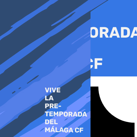
Ir
al
contenido
Tiktok