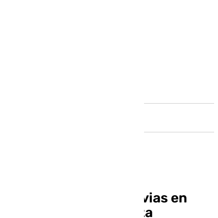
Andalucía
Aviso amarillo por lluvias en
toda la costa andaluza