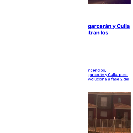
08.08.2026
Incendios de Castellón: Sierra Engarcerán y Culla
evolucionan positivamente y centran los
esfuerzos en Tírig
La UME se suma al operativo de control de los incendios,
progresando adecuadamente los de Sierra Engarcerán y Culla, pero
centrando todo el empeño en el de Culla, que evoluciona a fase 2 del
PEIF