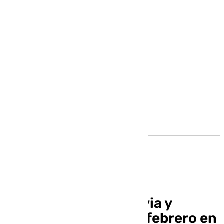
Andalucía
Aviso naranja por lluvia y
tormenta este 28 de febrero en