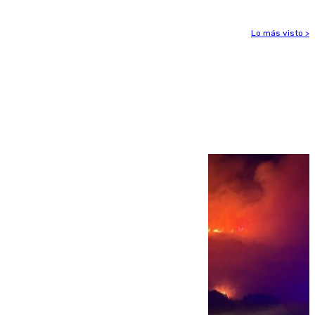
Lo más visto >
Más noticias
Ver más >