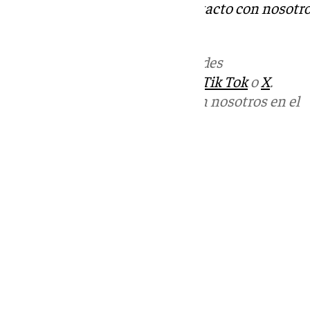
Tok
o
X
. Puedes ponerte en contacto con nosotro
informativos@101tv.es
Más noticias de
101TV
en las redes
sociales:
Instagram
,
Facebook
,
Tik Tok
o
X
.
Puedes ponerte en contacto con nosotros en el
correo
informativos@101tv.es
Tags:
Últimas noticias