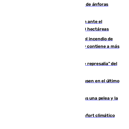
Hallan un pecio romano con cientos de ánforas
frente a la costa de Sicilia en Italia
Moreno pide extremar la precaución ante el
incendio de Niebla, que supera las 4.000 hectáreas
340 personas más desalojadas por el incendio de
Niebla, que mantiene a 410 evacuadas y contiene a más
de 500 efectivos trabajando
Italia responde ante las "medidas de represalia" del
Gobierno de Sánchez
El Sevilla se desinfla ante el Leverkusen en el último
ensayo (1-2)
Tensión en la prisión de Alhaurín tras una pelea y la
incautación de un punzón
Málaga contabiliza 148 zonas de confort climático
para enfrentar las altas temperaturas