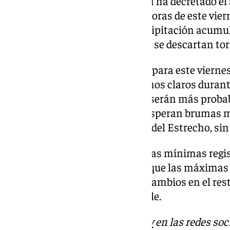
Ya en Huelva, la Aemet también ha decretado el a
las 6.00 horas hasta las 18.00 horas de este vier
estas tierras se espera una precipitación acumul
por metro cuadrado, además no se descartan to
A nivel regional, la Aemet prevé para este viern
cubiertos, con apertura de algunos claros durant
que las precipitaciones débiles serán más probabl
final de la tarde. Asimismo, se esperan brumas ma
mediterráneo occidental y área del Estrecho, sin
En cuanto a las temperaturas, las mínimas regis
registrarán cambios, mientras que las máximas 
el tercio occidental, con pocos cambios en el res
soplarán de forma floja y variable.
Descubre más noticias de
101Tv
en las redes soc