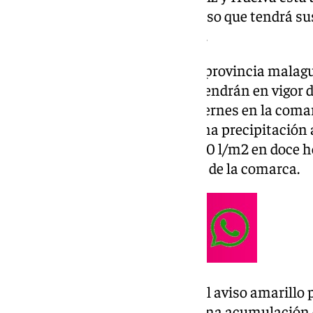
nivel amarillo. Un tiempo adverso que tendrá s
dado al turismo interprovincial.
Según la web de la Aemet, en la provincia malagu
amarillo por tormenta se mantendrán en vigor de
término de la jornada de este viernes en la coma
esta zona, se espera alcanzar una precipitació
litros por metro cuadrado y de 60 l/m2 en doce 
probable en la mitad occidental de la comarca.
En este mismo tramo horario, el aviso amarillo p
donde se prevé que se alcance una acumulación d