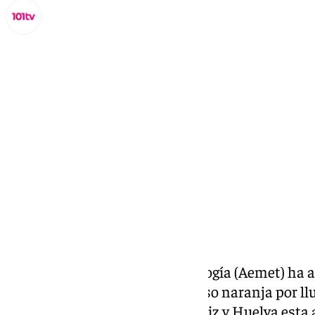
Miguel Alfonso
viernes, 28 febrero 2025, 09:06
Compartir:
La Agencia Estatal de Meteorología (Aemet) ha a
febrero, Día de
Andalucía
, el aviso naranja por l
de Málaga, mientras que en Cádiz y Huelva esta a