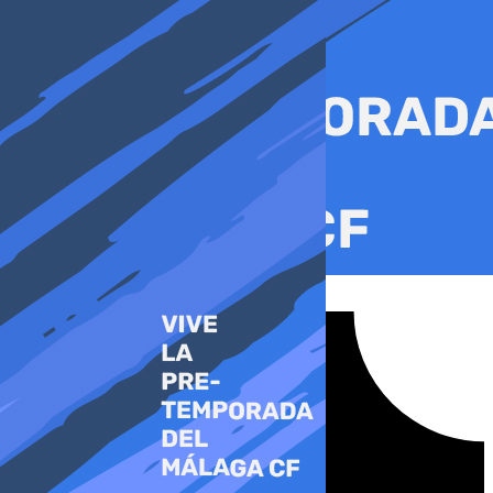
Ir
al
contenido
Tiktok