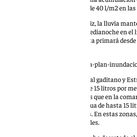
metro cuadrado en una hora, y de 40 l/m2 en las
En cuanto a la provincia de Cádiz, la lluvia mant
desde las 6.00 horas hasta la medianoche en el l
Grazalema y Estrecho esta alerta primará desde l
la jornada de este viernes.
https://www.101tv.es/andalucia-plan-inundaci
En concreto, en la zona del litoral gaditano y Est
una precipitación acumulada de 15 litros por me
40 l/m2 en doce horas, mientras que en la coma
alcance una acumulación de agua de hasta 15 li
hora, y de 50 l/m2 en doce horas. En estas zonas,
produzcan tormentas ocasionales.