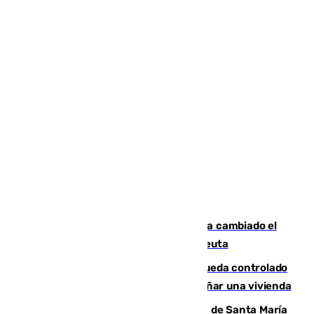
De bocadillos a lentejas y pollo: así ha cambiado el
menú de los militares desplegados en Ceuta
El incendio forestal de San Roque queda controlado
tras obligar a evacuar a 19 familias y dañar una vivienda
La restauración de la Real Colegiata de Santa María