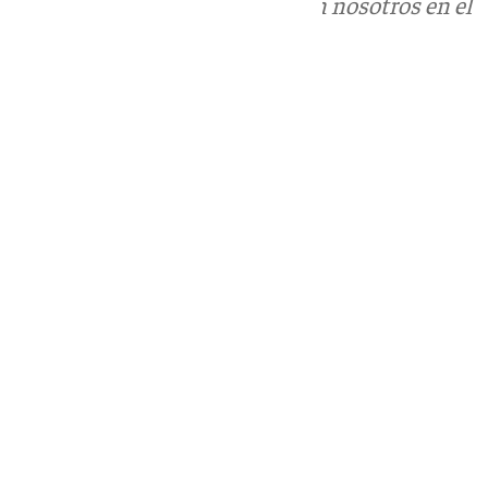
Puedes ponerte en contacto con nosotros en el
correo
informativos@101tv.es
Tags:
Últimas noticias