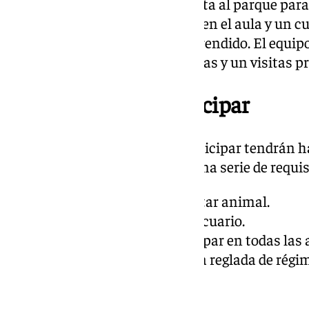
La experiencia incluirá una visita al parque para
protagonistas, talleres guiados en el aula y un cu
alumnado registrará todo lo aprendido. El equipo
además videollamadas periódicas y un visitas pr
Requisitos para participar
Los centros interesados en participar tendrán ha
postularse y deberán cumplir una serie de requis
Compromiso con el bienestar animal.
Espacio adecuado para el acuario.
Disponibilidad para participar en todas las 
Ser un centro de enseñanza reglada de régim
Aprender cuidando