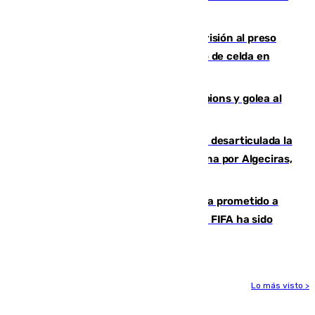
de Antequera ya tiene adjudicataria
El Supremo ratifica los 17 años de prisión al preso
que mató estrangulado a su compañero de celda en
Morón
El Betis supera el examen de Champions y golea al
Arsenal en Dublín (1-3)
Golpe internacional al narcotráfico: desarticulada la
red que introdujo 21 toneladas de cocaína por Algeciras,
Málaga y Valencia
El Gobierno niega que Infantino haya prometido a
Marruecos la final del Mundial 2030: "La FIFA ha sido
tajante"
Lo más visto >