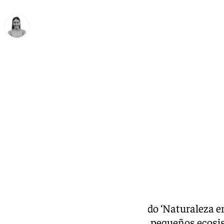
Natalia Baena
lunes, 24 noviembre 2025, 15:27
Compartir:
Bioparc Fuengirola
ha presentado ‘Naturaleza en
educativo pionero que instalará pequeños ecosi