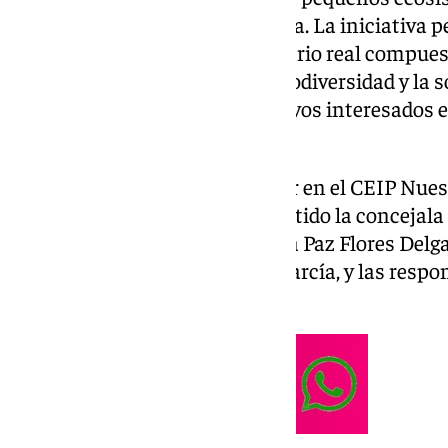
centros escolares de la provincia. La iniciativa
observe, cuide y estudie un acuario real compue
plantas y algas, acercando la biodiversidad y la 
y vivencial. Los centros educativos interesados e
de diciembre para postularse.
La presentación ha tenido lugar en el CEIP Nues
colegio seleccionado, y han asistido la concejala
Ayuntamiento de Málaga, María Paz Flores Delgad
Fuengirola, Francisco de Asís García, y las respo
Macarena Gea y Lidia Bonora.