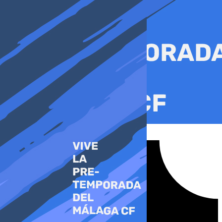
Ir
al
contenido
Tiktok