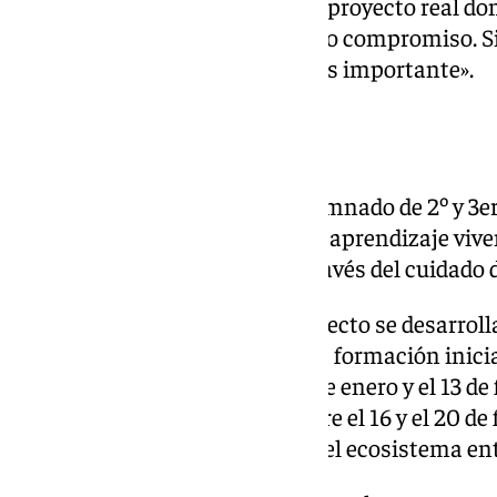
funcionará. Os trasladamos un proyecto real donde
vida. Es muy importante vuestro compromiso. Si
vosotros realmente creéis que es importante».
Fases del proyecto
El programa está dirigido al alumnado de 2º y 3e
con la intención de fomentar el aprendizaje viven
responsabilidad ambiental a través del cuidado d
Para el curso 2025-2026, el proyecto se desarroll
los cinco centros participantes; formación inici
Bioparc Fuengirola entre el 19 de enero y el 13 de
en las aulas y sesión inicial entre el 16 y el 20 de
actividades y mantenimiento del ecosistema entre