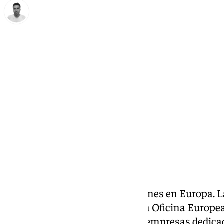
Antonio López
lunes, 23 diciembre 2024, 13:28
Compartir:
Golpe al mercado de falsificaciones en Europa. L
colaboración con EUROPOL y la Oficina Europea
OLAF, ha destapado una red de empresas dedicad