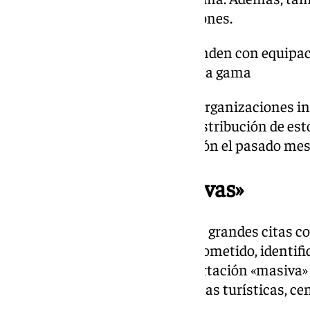
para elaborar dichas falsificaciones.
la mayor parte se corresponden con equipaci
lujo, zapatos y relojes de alta gama
La información recibida sobre organizaciones i
la fabricación, importación y distribución de est
Policía, que inició la investigación el pasado me
Importaciones «masivas»
Aprovechando la celebración de grandes citas co
autoridades intensificaron su cometido, identif
sociedades dedicadas a la importación «masiva»
El destino más común eran zonas turísticas, cent
redes sociales.