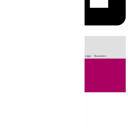
HOY
|
Fútbol
Primera División
Crisis Migratoria en Ceuta
LaLiga
Sucesos
Andalucía