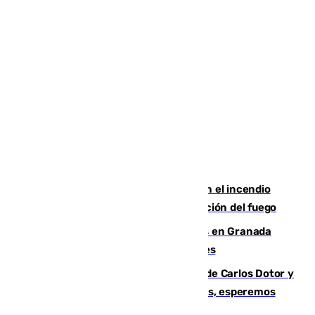
Activado el nivel 2 de emergencia en el incendio
forestal de Niebla por la compleja evolución del fuego
Controlado un incendio de rastrojos en Granada
junto a la autovía y al Callejón de Nogales
Juanfran Funes, sobre las lesiones de Carlos Dotor y
Fernando Calero: “Estamos preocupados, esperemos
que no sea nada”