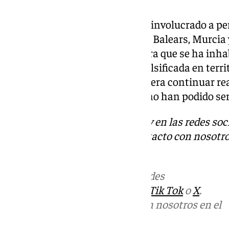
Además de en Málaga, la red ha involucrado a pe
Sevilla, Valencia, Zaragoza, Illes Balears, Murci
intercepción, la Policía considera que se ha inha
vías de entrada de mercancía falsificada en terri
operación sigue abierta y se espera continuar r
conjunto de personas que aún no han podido ser
Descubre más noticias de 101Tv en las redes soc
Tok
o
X
. Puedes ponerte en contacto con nosotro
informativos@101tv.es
.
Más noticias de
101TV
en las redes
sociales:
Instagram
,
Facebook
,
Tik Tok
o
X
.
Puedes ponerte en contacto con nosotros en el
correo
informativos@101tv.es