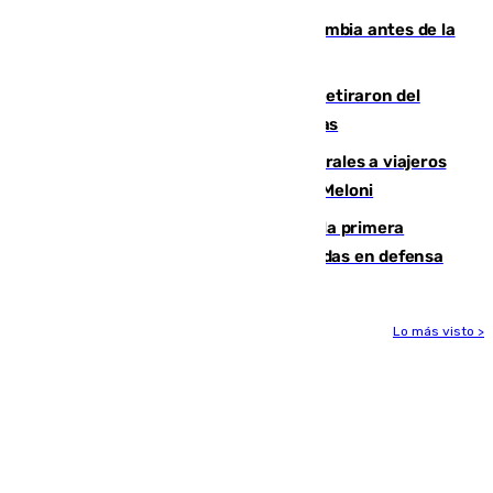
Felipe VI refuerza los lazos con Colombia antes de la
llegada del nuevo presidente
Fernando Calero y Carlos Dotor se retiraron del
encuentro contra el Ceuta con molestias
España restablece controles temporales a viajeros
procedentes de Italia como repuesta a Meloni
El Málaga cae ante el Ceuta y suma la primera
derrota de la pretemporada dejando dudas en defensa
Lo más visto >
Más noticias
Ver más >