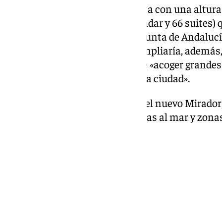
El
proyecto
, de José Seguí, cuenta con una altu
— y 378 habitaciones (312 estándar y 66 suites) 
la Consejería de Turismo de la Junta de Andalucí
Cinco Estrellas Gran Lujo. Se ampliaría, además,
Convenciones con el objetivo de «acoger grandes
acontecimientos colectivos de la ciudad».
En la última planta se ubicaría el nuevo Mirador,
restauración y terrazas con vistas al mar y zona