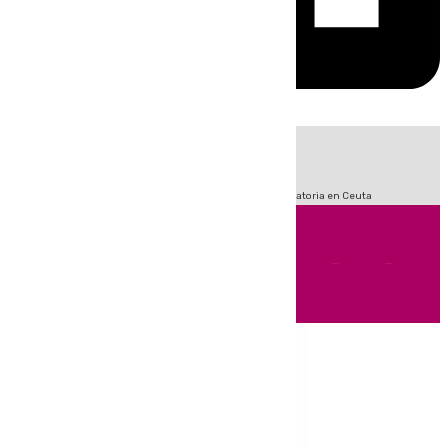
HOY
|
Sucesos
Fútbol
LaLiga
Primera División
Crisis Migratoria en Ceuta
Andalucía