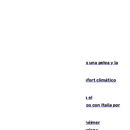
Tensión en la prisión de Alhaurín tras una pelea y la
incautación de un punzón
Málaga contabiliza 148 zonas de confort climático
para enfrentar las altas temperaturas
Marlaska notifica a la Unión Europea el
restablecimiento de controles fronterizos con Italia por
vía aérea y marítima
Hallan sin vida al granadino con Alzhéimer
desaparecido hace una semana en Churriana