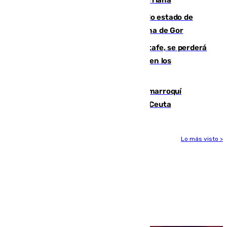
Encuentran un cadáver en avanzado estado de
descomposición en la localidad granadina de Gor
Christantus Uche, delantero del Getafe, se perderá
toda la temporada por varias fracturas en los
ligamentos de su rodilla derecha
Expulsado de España un ciudadano marroquí
condenado por allanar una vivienda en Ceuta
Lo más visto >
Más noticias
Ver más >