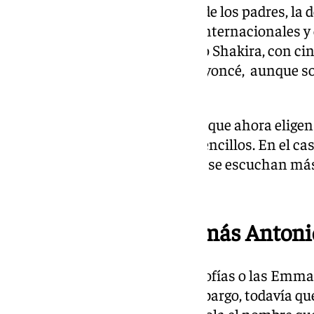
Ya no se lleva poner el nombre de los padres, la
que nunca y los nombres más internacionales y 
también los de cantantes, como Shakira, con ci
de esta forma, o por ejemplo Beyoncé, aunque so
lidera el ranking en España.
Adam, Leo o Marc son nombres que ahora eligen
general, prefieren los cortos y sencillos. En el c
Vega son nombres que cada vez se escuchan más 
poco tradicionales.
España, el lugar con más Antoni
En unas cuantas décadas las Sofías o las Emm
repetidos de los barrios. Sin embargo, todavía q
conjunto de la población española el nombre que