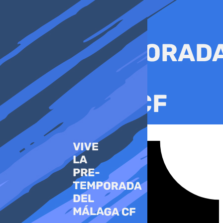
Ir
al
contenido
Tiktok