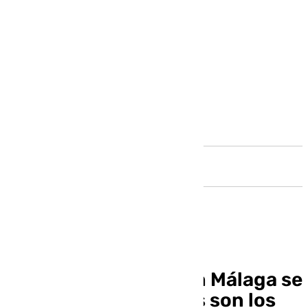
Andalucía
Cincuenta jóvenes en Málaga se
llaman Shakira: estos son los