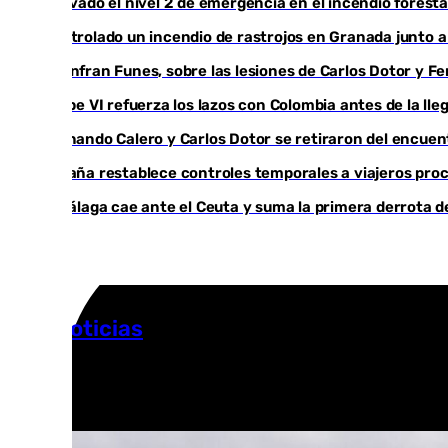
Activado el nivel 2 de emergencia en el incendio foresta
Controlado un incendio de rastrojos en Granada junto a l
Juanfran Funes, sobre las lesiones de Carlos Dotor y 
Felipe VI refuerza los lazos con Colombia antes de la ll
Fernando Calero y Carlos Dotor se retiraron del encuen
España restablece controles temporales a viajeros proc
El Málaga cae ante el Ceuta y suma la primera derrota 
Más noticias
Ver más >