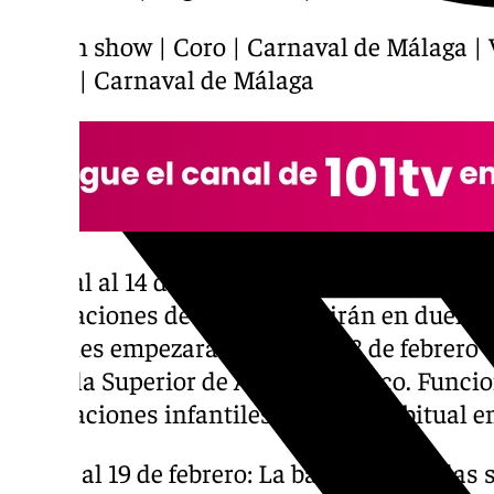
El gran show | Coro | Carnaval de Málaga | 
ESAD | Carnaval de Málaga
Del 8 al al 14 de febrero: Empieza la batalla
agrupaciones de canto se batirán en duelo pa
sesiones empezarán el sábado 8 de febrero a 
Escuela Superior de Arte Dramático. Funci
agrupaciones infantiles como es habitual en
Del 16 al 19 de febrero: La batalla de coplas 