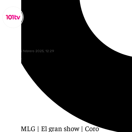
Miguel Alfonso
domingo, 16 febrero 2025, 12:29
Compartir:
COACMLG | El gran show | Coro