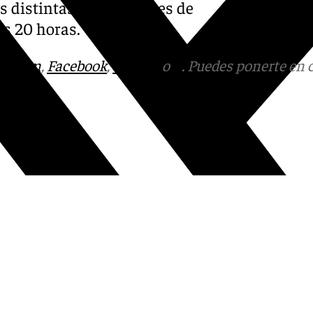
as distintas agrupaciones de
as 20 horas.
tagram
,
Facebook
,
Tik Tok
o
X
. Puedes ponerte en 