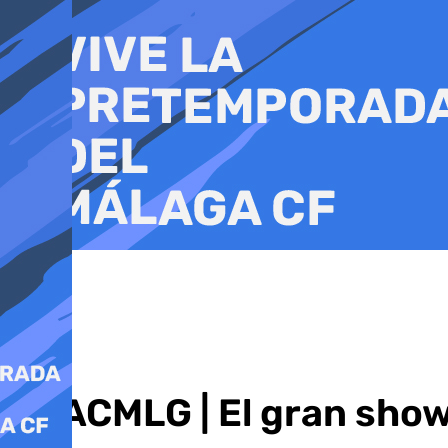
Ir
al
contenido
COACMLG | El gran show