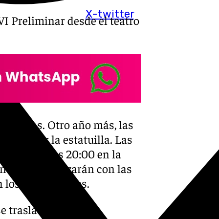
X-twitter
VI Preliminar desde el teatro
 de coplas. Otro año más, las
ra lograr la estatuilla. Las
partir de las 20:00 en la
ones que empezarán con las
 los últimos años.
se traslada al Teatro