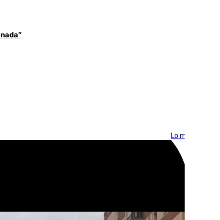
 nada”
Lo más visto >