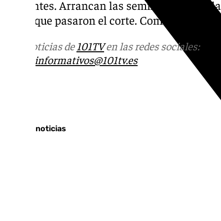
Cervantes. Arrancan las semifinales para l
canto que pasaron el corte. Comenzarán a l
Más noticias de
101TV
en las redes sociales:
Ins
correo
informativos@101tv.es
Tags:
Últimas noticias