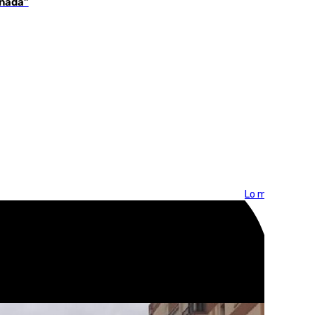
 nada”
Lo más visto >