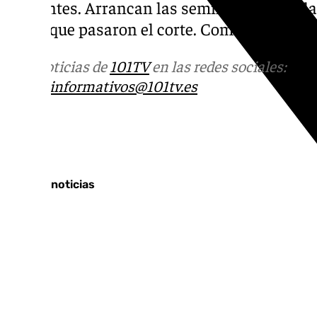
Cervantes. Arrancan las semifinales para l
canto que pasaron el corte. Comenzarán a l
Más noticias de
101TV
en las redes sociales:
Ins
correo
informativos@101tv.es
Tags:
Últimas noticias