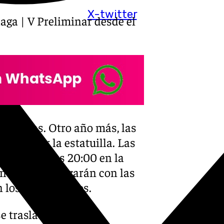
X-twitter
ga | V Preliminar desde el
 de coplas. Otro año más, las
ra lograr la estatuilla. Las
partir de las 20:00 en la
ones que empezarán con las
 los últimos años.
se traslada al Teatro