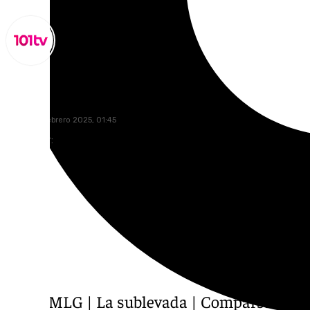
Miguel Alfonso
jueves, 13 febrero 2025, 01:45
Compartir:
COACMLG | La sublevada | Comparsa