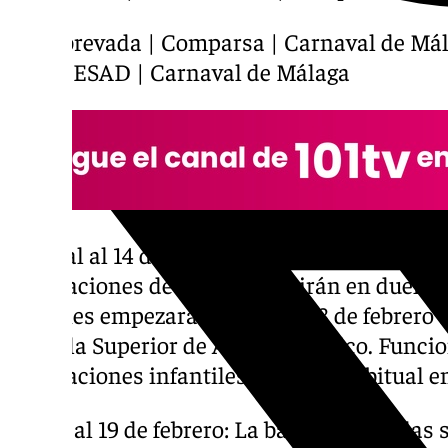
La subrevada | Comparsa | Carnaval de Mála
teatro ESAD | Carnaval de Málaga
Del 8 al al 14 de febrero: Empieza la batalla
agrupaciones de canto se batirán en duelo pa
sesiones empezarán el sábado 8 de febrero a 
Escuela Superior de Arte Dramático. Funci
agrupaciones infantiles como es habitual en
Del 16 al 19 de febrero: La batalla de coplas 