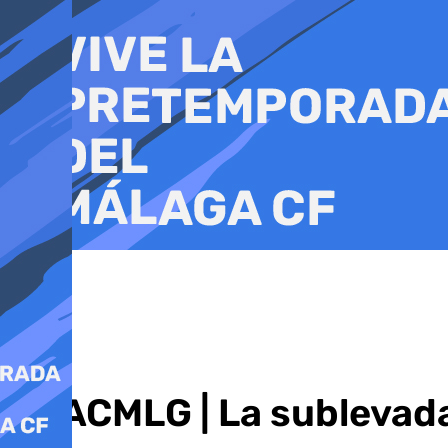
Ir
al
contenido
COACMLG | La sublevad