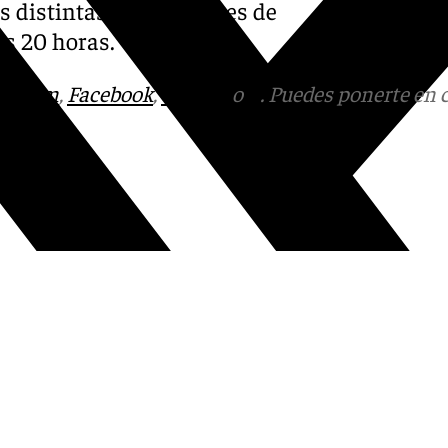
as distintas agrupaciones de
as 20 horas.
tagram
,
Facebook
,
Tik Tok
o
X
. Puedes ponerte en 