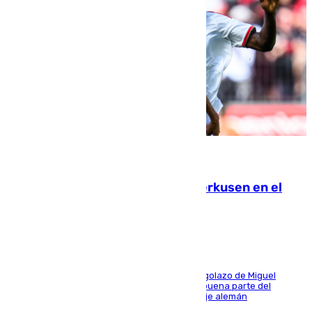
08.08.2026
El Sevilla se desinfla ante el Leverkusen en el
último ensayo (1-2)
El conjunto de Luis García se adelantó con un golazo de Miguel
Sierra y ofreció buenas sensaciones durante buena parte del
encuentro, pero acabó cediendo ante el empuje alemán