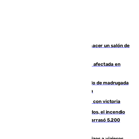
Un tribunal federal impide a Trump hacer un salón de
baile en la Casa Blanca
Incendios de Castellón: la superficie afectada en
Tírig roza las 400 hectáreas
Muere un peatón tras ser atropellado de madrugada
en la carretera A-7 a su paso por Málaga
El Granada cierra su puesta a punto con victoria
Un mes de la tragedia de Los Gallardos, el incendio
que acabó con la vida de 14 personas y arrasó 5.200
hectáreas
España establece controles fronterizos a viajeros