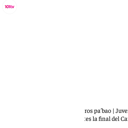
Miguel Alfonso
sábado, 22 febrero 2025, 11:17
Compartir:
COACMLG | Los de Despeñaperros pa´bao | Juveni
Málaga. Desde el Teatro Cervantes la final del C