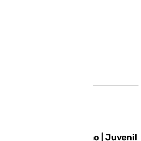
Andalucía
COACMLG | Los de
Despeñaperros pa´bao | Juvenil