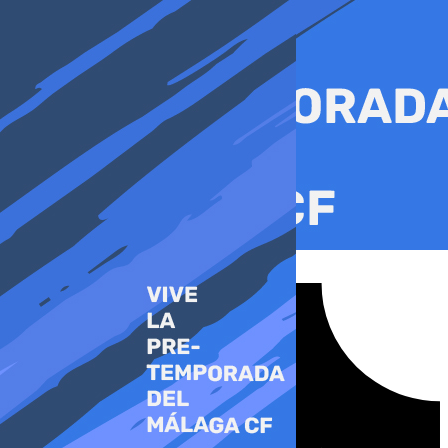
Ir
al
contenido
Tiktok