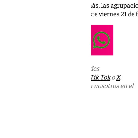
Carnaval de Málaga. Otro año más, las agrupacio
duelo para lograr la estatuilla este viernes 21 de 
Más noticias de
101TV
en las redes
sociales:
Instagram
,
Facebook
,
Tik Tok
o
X
.
Puedes ponerte en contacto con nosotros en el
correo
informativos@101tv.es
Tags:
Últimas noticias