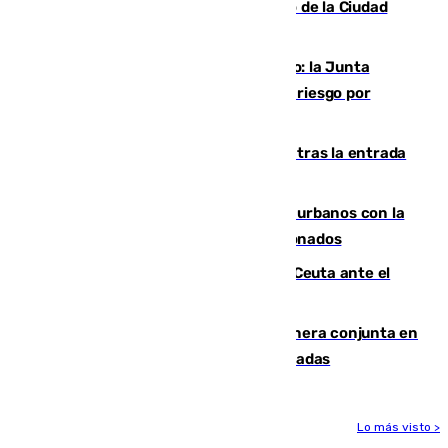
de los blanquiazules en busca del Trofeo de la Ciudad
Autónoma
Málaga, en alerta por el virus del Nilo: la Junta
decreta Campanillas como zona de alto riesgo por
varios casos recientes
El Gobierno registra 1.342 menores tras la entrada
masiva del pasado 30 de julio
Cádiz despide seis «puntos negros» urbanos con la
orden de retirada para quioscos abandonados
La Armada suma cuatro buques en Ceuta ante el
aviso de un nuevo cruce el 15 de agosto
Guardia Civil y RFEF trabajan de manera conjunta en
el caso de las estafas de ventas de entradas
Lo más visto >