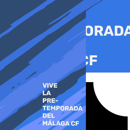
Ir
al
contenido
Tiktok