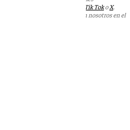
sociales:
Instagram
,
Facebook
,
Tik Tok
o
X
.
Puedes ponerte en contacto con nosotros en el
correo
informativos@101tv.es
Tags:
Últimas noticias