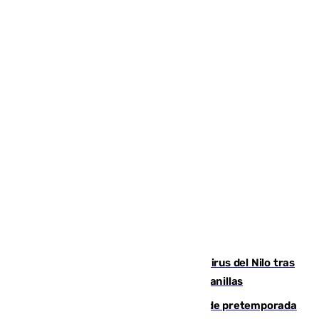
Málaga refuerza la vigilancia por el virus del Nilo tras
detectar un mosquito positivo en Campanillas
Málaga-Ceuta: cuarto compromiso de pretemporada