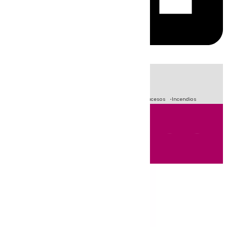
HOY
|
Fútbol
Primera División
Crisis Migratoria en Ceuta
Sucesos
Incendios
Andalucía