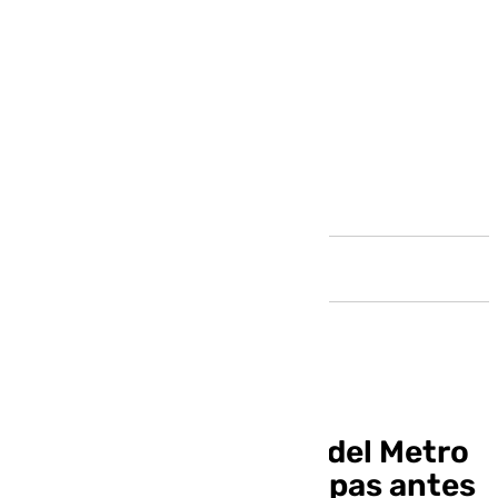
Andalucía
Comienzan las obras del Metro
de Málaga en Las Chapas antes