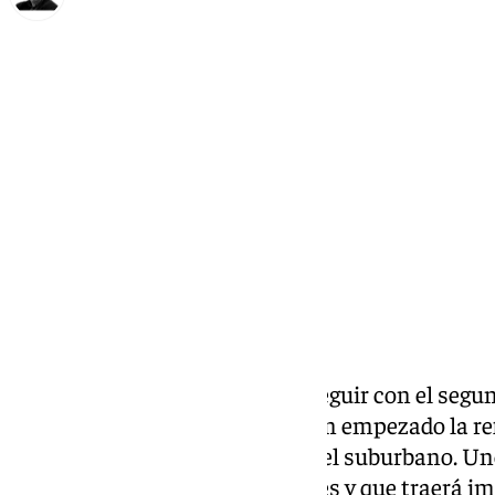
Francisco Marmolejo
lunes, 31 marzo 2025, 19:16
Compartir:
Nuevo paso en las obras para seguir con el segu
metro de Málaga. Este lunes han empezado la ref
las Chapas para la aplicación del suburbano. Un
duración estimada de tres meses y que traerá im