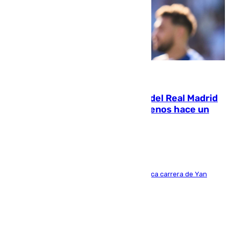
07.08.2026
El fichaje más caro de la historia del Real Madrid
costaba 105 millones de euros menos hace un
año y jugaba en Leganés
Del filial pepinero a récord absoluto: la meteórica carrera de Yan
Diomande en solo doce meses