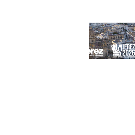
Portada
Andalucía
Sevilla
Málaga
Granada
España
Internacional