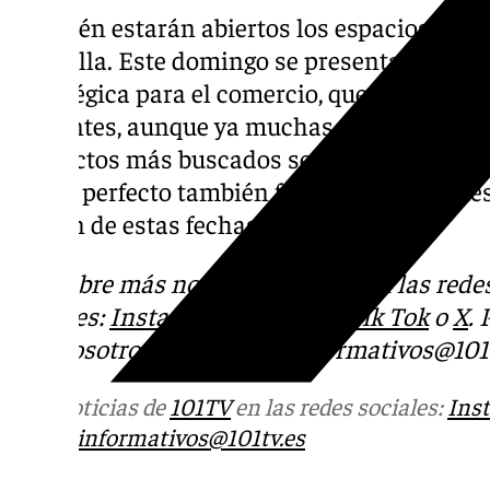
También estarán abiertos los espacios de El
Marbella. Este domingo se presenta, una ve
estratégica para el comercio, que pone a di
visitantes, aunque ya muchas estanterías e
productos más buscados se han agotado. Pero
regalo perfecto también forma parte de nues
ilusión de estas fechas.
Descubre más noticias de 101Tv en las rede
sociales:
Instagram
,
Facebook
,
Tik Tok
o
X
.
con nosotros en el correo
informativos@101t
Más noticias de
101TV
en las redes sociales:
Ins
correo
informativos@101tv.es