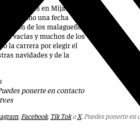
 Corte Inglés en Mijas y
z más, como una fecha
sposición de los malagueños y
stán vacías y muchos de los
 la carrera por elegir el
tras navidades y de la
s
 Puedes ponerte en contacto
v.es
tagram
,
Facebook
,
Tik Tok
o
X
. Puedes ponerte en 