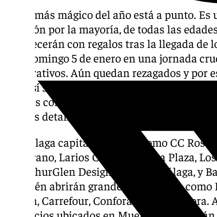
El día más mágico del año está a punto. E
emoción por la mayoría, de todas las edades
amanecerán con regalos tras la llegada de 
este domingo 5 de enero en una jornada cru
preparativos. Aún quedan rezagados y por 
vive así su último gran día de la campaña n
centros comerciales abiertos para facilitar a
de esos detalles de última hora.
En Málaga capital, espacios como CC Rosale
Zambrano, Larios Centro, Málaga Plaza, Los 
McArthurGlen Designer Outlet Málaga, y Ba
También abrirán grandes superficies como El
Merlin, Carrefour, Conforama y Verdecora. A
comercios ubicados en Muelle Uno estarán li