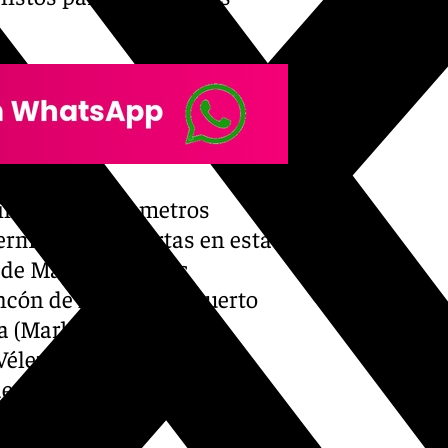
 inferior a 300 metros
permanecen abiertas en esta
a de Málaga, centros
cón de la Victoria, Puerto
 (Marbella), La Trocha
(Vélez-Málaga) y Costasol
de establecimientos