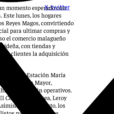
s un momento esperado con
X-twitter
. Este lunes, los hogares
los Reyes Magos, convirtiendo
cial para ultimar compras y
eso el comercio malagueño
avideña, con tiendas y
 los clientes la adquisición
da, Vialia Estación María
Patios, Plaza Mayor,
hía Azul estarán operativos.
 Corte Inglés, Ikea, Leroy
simismo, en el puerto, los
stos para recibir a los