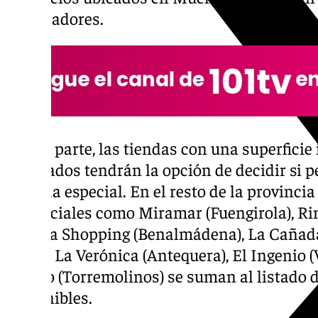
compradores.
Por su parte, las tiendas con una superficie
cuadrados tendrán la opción de decidir si 
jornada especial. En el resto de la provinci
comerciales como Miramar (Fuengirola), Rin
Marina Shopping (Benalmádena), La Cañada
(Coín), La Verónica (Antequera), El Ingenio 
Centro (Torremolinos) se suman al listado 
disponibles.