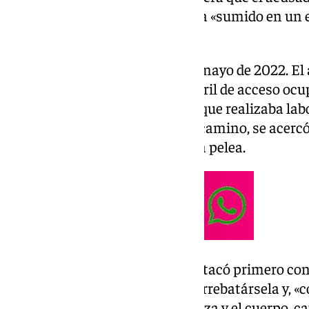
aunque con exceso, y que estaba «sumido en un es
la lucha».
Los hechos ocurrieron el 28 de mayo de 2022. El 
familiar cuando encontró el carril de acceso ocup
víctima, un hombre de 76 años que realizaba labo
Tras aparcar en otro punto del camino, se acercó
una discusión que acabó en una pelea.
Según la sentencia, la víctima atacó primero con
forcejeo, el acusado consiguió arrebatársela y, «
le golpeó varias veces en la cabeza y el cuerpo, c