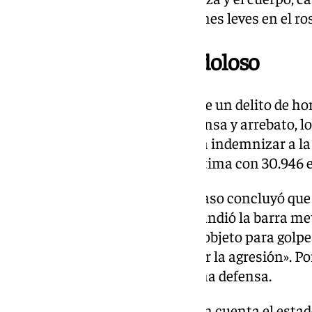
procesado sufrió también lesiones leves en el ro
Delito de homicidio doloso
El tribunal lo declara culpable de un delito de h
circunstancias de legítima defensa y arrebato, l
años de prisión. Además, deberá indemnizar a la 
uno de los cuatro hijos de la víctima con 30.946 
El jurado popular que juzgó el caso concluyó qu
fue la víctima quien primero blandió la barra me
el acusado se excedió al usar el objeto para golp
acción «innecesaria para repeler la agresión». Po
eximente incompleta de legítima defensa.
Los jurados también tuvieron en cuenta el estad