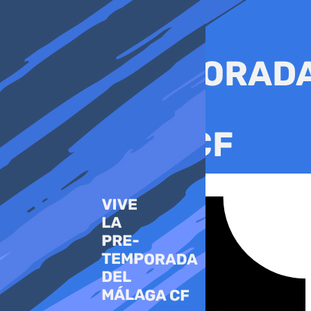
Ir
al
contenido
Tiktok