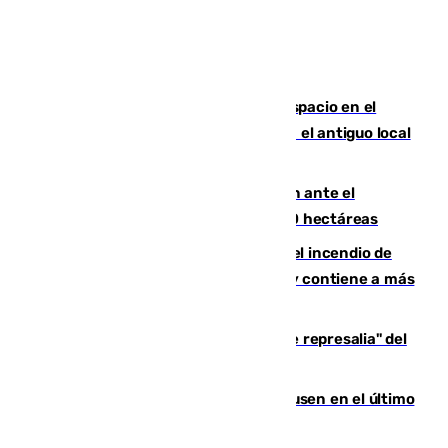
Las marca internacionales ganan espacio en el
Centro de Málaga: La Tagliatella abre en el antiguo local
de Vox Sports Bar
Moreno pide extremar la precaución ante el
incendio de Niebla, que supera las 4.000 hectáreas
340 personas más desalojadas por el incendio de
Niebla, que mantiene a 410 evacuadas y contiene a más
de 500 efectivos trabajando
Italia responde ante las "medidas de represalia" del
Gobierno de Sánchez
El Sevilla se desinfla ante el Leverkusen en el último
ensayo (1-2)