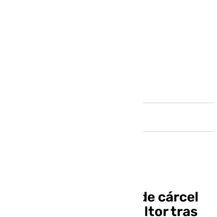
Andalucía
Condenado a 5 años de cárcel
por matar a un agricultor tras