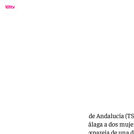
Miguel Alfonso
lunes, 9 septiembre 2024, 12:58
Compartir:
El Tribunal Superior de Justicia de Andalucía (
impuesta por la Audiencia de Málaga a dos muje
maquinaria perteneciente a la expareja de una de