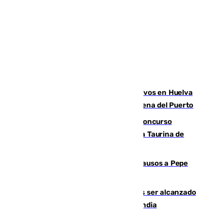
El Infoca mantiene más de 30 efectivos en Huelva
por el quinto incendio en 15 días en Lucena del Puerto
La adrenalina y las acrobacias del Concurso
Nacional de Recortadores abren la Feria Taurina de
Málaga
Granada despide con lágrimas y aplausos a Pepe
Habichuela
Un futbolista de 24 años muere tras ser alcanzado
por un rayo durante un partido en Tailandia