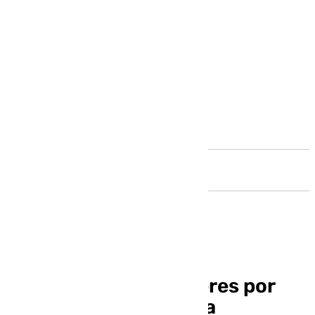
Andalucía
Condenan a dos mujeres por
vender como chatarra