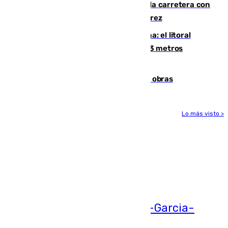
Muere un conductor tras salirse de la carretera con
su turismo en la A-480 a la altura de Jerez
Julio supera a junio en basura marina: el litoral
occidental malagueño recoge más de 33 metros
cúbicos de residuos
El Cádiz se afila ante un Granada en obras
Lo más visto >
Más noticias
Ver más >