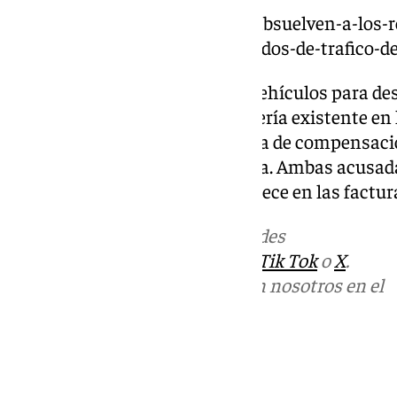
https://www.101tv.es/malaga-absuelven-a-los-r
de-defensa-del-cannabis-acusados-de-trafico-d
Las condenadas enviaron dos vehículos para de
soplete la maquinaria de cerrajería existente en
cizalla, una plegadora, una mesa de compensación
matrices, o cuatro cubas de agua. Ambas acusada
de 2.754,60 euros, tal como aparece en las factur
Más noticias de
101TV
en las redes
sociales:
Instagram
,
Facebook
,
Tik Tok
o
X
.
Puedes ponerte en contacto con nosotros en el
correo
informativos@101tv.es
Tags: