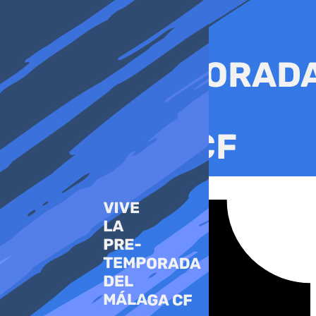
Ir
al
contenido
Tiktok