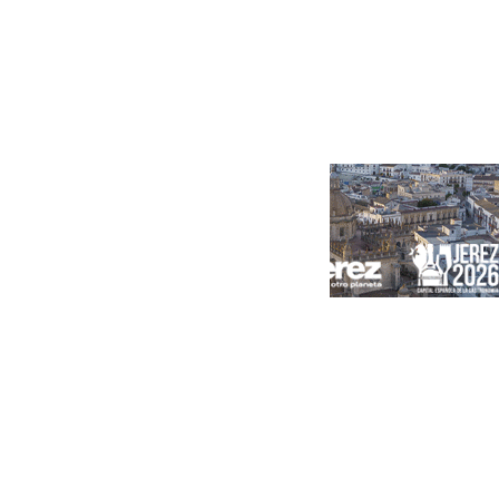
Portada
Andalucía
Sevilla
Málaga
Granada