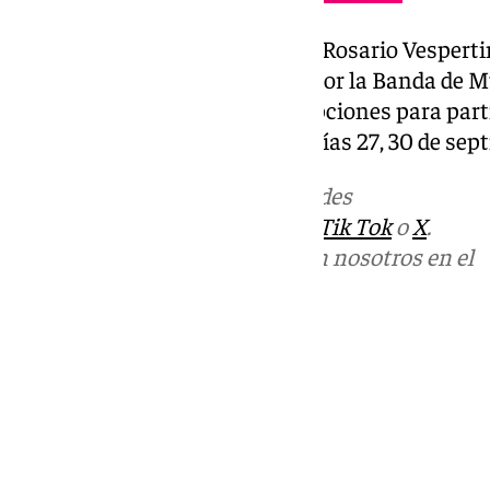
El día 12 octubre se celebrará el Rosario Vesperti
y acompañada musicalmente por la Banda de Mús
Paso y la Esperanza. Las inscripciones para pa
trono como con vela serán los días 27, 30 de sept
Más noticias de
101TV
en las redes
sociales:
Instagram
,
Facebook
,
Tik Tok
o
X
.
Puedes ponerte en contacto con nosotros en el
correo
informativos@101tv.es
Tags:
Últimas noticias