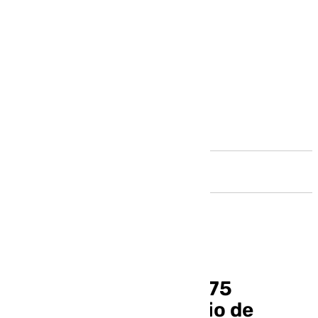
Andalucía
Conoce los actos del 75
aniversario del Rosario de