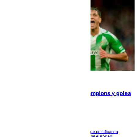
06.08.2026
El Betis supera el examen de Champions y golea
al Arsenal en Dublín (1-3)
Riquelme, Deossa y Fornals firman los tantos que certifican la
superioridad bética ante un rival de máximo nivel europeo