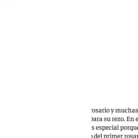
Lynx Devs
miércoles, 25 septiembre 2024, 13:30
Compartir:
El mes de octubre es el mes del rosario y mucha
celebran con salidas marianas para su rezo. En e
Fusionadas
, este año, la salida es especial porq
Favores celebra el 75 aniversario del primer rosar