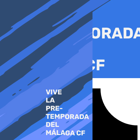
Ir
al
contenido
Tiktok