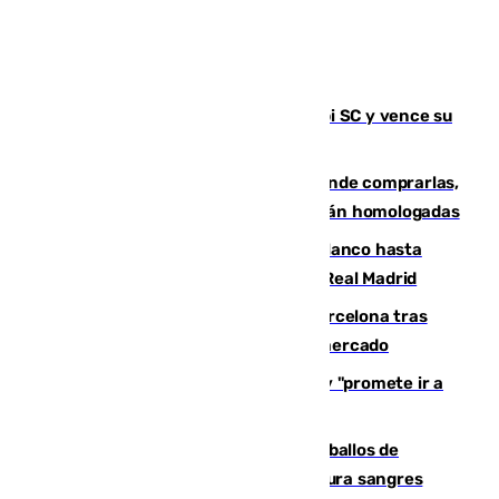
El Málaga es muy superior al Al-Arabi SC y vence su
primer encuentro de pretemporada
Gafas para el eclipse solar 2026: dónde comprarlas,
dónde conseguirlas y cómo saber si están homologadas
Vinícius Júnior seguirá vestido de blanco hasta
2032 tras cerrar su renovación con el Real Madrid
Rodrigo negocia su fichaje por el Barcelona tras
romper con el Madrid y revoluciona el mercado
El Rey traslada a Vivas su respaldo y "promete ir a
Ceuta" después de la crisis migratoria
El primer ciclo de las carreras de caballos de
Sanlúcar arranca este sábado con 27 pura sangres