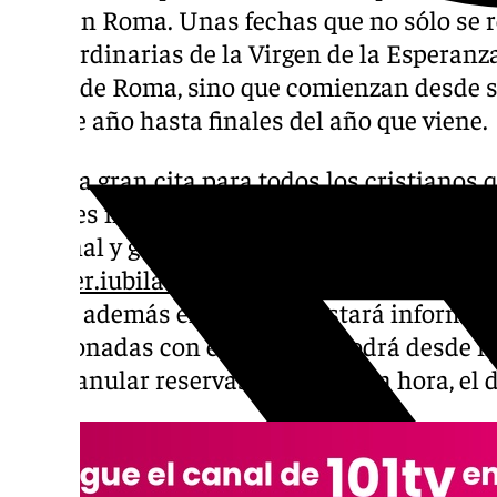
2025 en Roma. Unas fechas que no sólo se r
extraordinarias de la Virgen de la Esperanza
calles de Roma, sino que comienzan desde s
de este año hasta finales del año que viene.
En esta gran cita para todos los cristianos 
actos es necesario obtener la Tarjeta del per
nominal y gratuita que se obtiene a través d
register.iubilaeum2025.va/user
o de la app o
la app además el peregrino estará informado
relacionadas con el Jubileo y podrá desde in
como anular reservas, gestionar la hora, el 