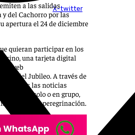
emiten a las salidas
X-twitter
 y del Cachorro por las
u apertura el 24 de diciembre
que quieran participar en los
egrino, una tarjeta digital
e la web
ficial del Jubileo. A través de
 de todas las noticias
dicar si va solo o en grupo,
día y el mes de peregrinación.