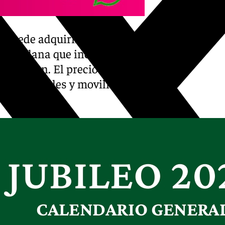
se puede adquirir también una
arifa plana que incluye
tauración. El precio reducido
tos culturales y movilidad