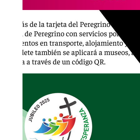
Además de la tarjeta del Peregrino básica, 
tarjeta de Peregrino con servicios por una t
descuentos en transporte, alojamiento y res
del billete también se aplicará a museos, ac
urbana a través de un código QR.