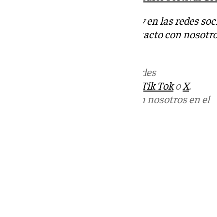
Descubre más noticias de 101Tv en las redes soc
Tok
o
X
. Puedes ponerte en contacto con nosotro
informativos@101tv.es
Más noticias de
101TV
en las redes
sociales:
Instagram
,
Facebook
,
Tik Tok
o
X
.
Puedes ponerte en contacto con nosotros en el
correo
informativos@101tv.es
Tags:
Últimas noticias