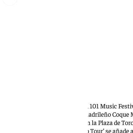
Miguel Alfonso
miércoles, 4 diciembre 2024, 11:48
Compartir:
Ya hay tercera confirmación del 101 Music Festiv
celebrará en La Malagueta. El madrileño Coque Ma
12 de julio del próximo verano en la Plaza de Tor
presentar la gira ’40 Aniversario Tour’ se añade