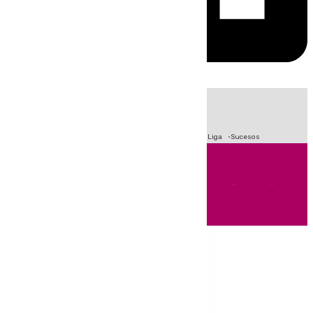
HOY
|
Fútbol
Primera División
Crisis Migratoria en Ceuta
LaLiga
Sucesos
Andalucía