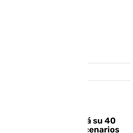
Andalucía
Coque Malla celebrará su 40
aniversario en los escenarios