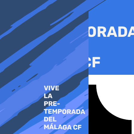
Ir
al
contenido
Tiktok