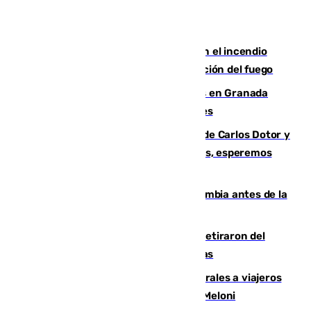
Activado el nivel 2 de emergencia en el incendio
forestal de Niebla por la compleja evolución del fuego
Controlado un incendio de rastrojos en Granada
junto a la autovía y al Callejón de Nogales
Juanfran Funes, sobre las lesiones de Carlos Dotor y
Fernando Calero: “Estamos preocupados, esperemos
que no sea nada”
Felipe VI refuerza los lazos con Colombia antes de la
llegada del nuevo presidente
Fernando Calero y Carlos Dotor se retiraron del
encuentro contra el Ceuta con molestias
España restablece controles temporales a viajeros
procedentes de Italia como repuesta a Meloni