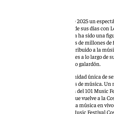
solitario
El artista llevará el 12 de julio de 2025 un espect
recuerdos y grandes éxitos. Desde sus días con 
carrera en solitario. Coque Malla ha sido una fig
española, tocando los corazones de millones de 
su estilo inconfundible, ha contribuido a la mús
diversos premios y nominaciones a lo largo de su
Ondas a su trayectoria su último galardón.
Este concierto será una oportunidad única de ser 
junto a Coque Malla sus 40 años de música. Un 
forma parte de la quinta edición del 101 Music Fe
organizado por Grupo Mundo, que vuelve a la Cost
Málaga Capital en referente de la música en viv
información en la
web del 101 Music Festival Cos