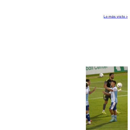
Lo más visto >
Más noticias
Ver más >