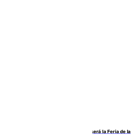
Talleres, escape room y música: así será la Feria de la
Juventud Cofrade de Málaga