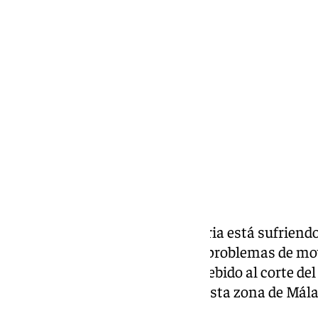
Miguel Alfonso
miércoles, 5 febrero 2025, 12:09
Compartir:
El barrio malagueño de la Victoria está sufriend
miércoles 5 de febrero diversos problemas de mo
generado un caos circulatoria debido al corte del
Victoria, una de las arterías de esta zona de Mála