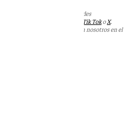
Más noticias de
101TV
en las redes
sociales:
Instagram
,
Facebook
,
Tik Tok
o
X
.
Puedes ponerte en contacto con nosotros en el
correo
informativos@101tv.es
Tags:
Últimas noticias