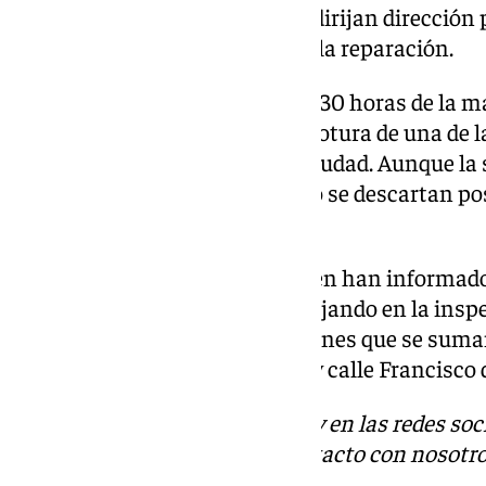
para aquellos vehículos que se dirijan dirección
técnicos de Emasa trabajan en la reparación.
La avería, registrada sobre las 5.30 horas de la 
febrero, se ha producido por la rotura de una de
abastecen a la zona este de la ciudad. Aunque la
funcionando correctamente, no se descartan pos
suministro.
Desde el perfil de Emasa también han informado 
empresa municipal están trabajando en la inspec
Compás de la Victoria. Actuaciones que se suma
ejecutando hoy en calle Conde y calle Francisco 
Descubre más noticias de 101Tv en las redes soc
Tok
o
X
. Puedes ponerte en contacto con nosotro
informativos@101tv.es