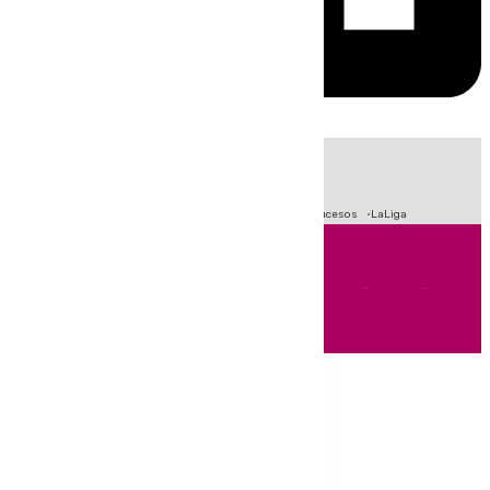
HOY
|
Fútbol
Primera División
Crisis Migratoria en Ceuta
Sucesos
LaLiga
Andalucía