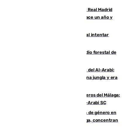
El fichaje más caro de la historia del Real Madrid
costaba 105 millones de euros menos hace un año y
jugaba en Leganés
Ceuta suma 82 fallecidos en el mar al intentar
cruzar la frontera española
Huelva eleva a emergencia el incendio forestal de
Niebla
Juanfran Funes, sobre el duro juego del Al-Arabi:
“Por momentos nos hemos metido en una jungla y era
hasta peligroso”
Ya se han estrenado los tres delanteros del Málaga:
Eneko Jauregui, bigoleador contra el Al-Arabi SC
35 mujeres asesinadas por violencia de género en
España en este 2026: Andalucía y Málaga, concentran
el foco de la tragedia