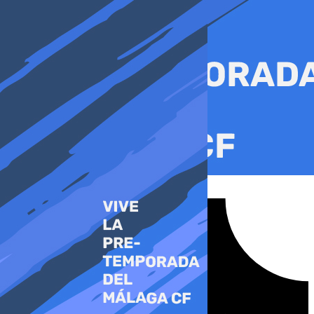
Ir
al
contenido
Tiktok