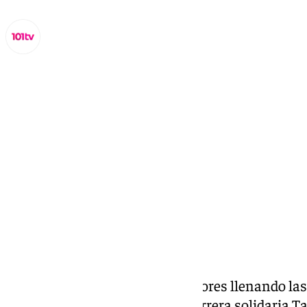
Miguel Alfonso
domingo, 26 enero 2025, 12:30
Compartir:
Con más de ochocientos corredores llenando las
(PTA), la tercera edición de la carrera solidaria