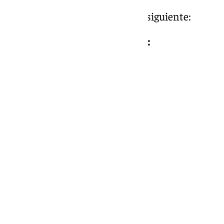
La clasificación final ha sido la siguiente:
Categoría Individual Masculina:
1º Cristian Benítez
2º Frank León
3º Cristian Vilchez
Categoría Individual Femenina:
1ª Teresa Velasco
2ª Rosa Villegas
3ª Isabel Piñero