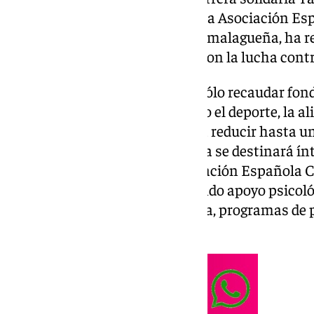
Esta iniciativa, organizada por la Asociación E
colaboración con la Tecnópolis malagueña, ha re
instituciones comprometidos con la lucha contr
El objetivo de la TauRun no es sólo recaudar fo
hábitos de vida saludables como el deporte, la a
el tabaco, estrategias clave para reducir hasta u
cáncer. La recaudación obtenida se destinará í
servicios gratuitos que la Asociación Española C
pacientes y familiares, incluyendo apoyo psicoló
fisioterapia, nutrición, logopedia, programas de
oncológica.