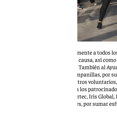
«Queremos agradecer profundamente a todos los
solidaridad son el motor de esta causa, así com
y la cesión de sus instalaciones. También al Ay
especialmente al distrito de Campanillas, por s
reconocimiento especial a nuestros voluntarios
sido clave en la organización, y a los patrocina
Vodafone, Opplus, Framaluz, Aertec, Iris Global, 
Cabras y muchas otras entidades, por sumar esfu
logro.»