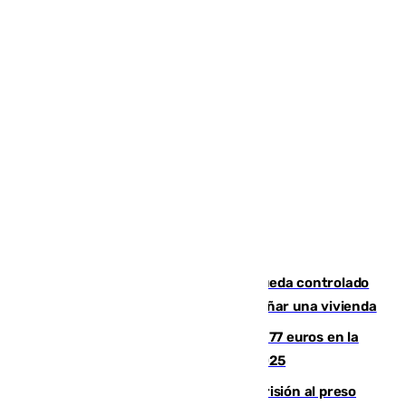
El incendio forestal de San Roque queda controlado
tras obligar a evacuar a 19 familias y dañar una vivienda
Los malagueños gastarán de media 77 euros en la
Feria de Málaga 2026, menos que en 2025
El Supremo ratifica los 17 años de prisión al preso