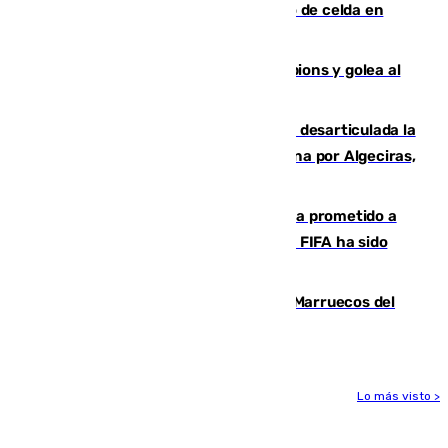
que mató estrangulado a su compañero de celda en
Morón
El Betis supera el examen de Champions y golea al
Arsenal en Dublín (1-3)
Golpe internacional al narcotráfico: desarticulada la
red que introdujo 21 toneladas de cocaína por Algeciras,
Málaga y Valencia
El Gobierno niega que Infantino haya prometido a
Marruecos la final del Mundial 2030: "La FIFA ha sido
tajante"
Podemos y Sumar piden expulsar a Marruecos del
Mundial de 2030 tras la crisis de Ceuta
Lo más visto >
Más noticias