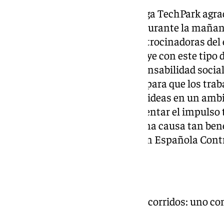
Igualmente, el director de Málaga TechPark agrad
las personas que se acercaron durante la mañana
malagueña y a las empresas patrocinadoras del 
innovación también se construye con este tipo 
tenemos muy presente la responsabilidad socia
es una oportunidad buenísima para que los traba
conozcan entre sí y compartan ideas en un ambi
el deporte es otra forma de fomentar el impulso
satisfacción si encima es por una causa tan ben
la labor que realiza la Asociación Española Contr
Clasificación
El evento ha contado con dos recorridos: uno co
recreativo de 5 km.