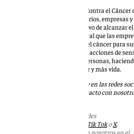
Desde la Asociación Española Contra el Cáncer d
conjunto de corredores, voluntarios, empresas 
avanzando hacia nuestro objetivo de alcanzar el
para el año 2030. Es fundamental que las empre
importancia de la prevención del cáncer para 
hábitos saludables y realizando acciones de sen
permite llegar cada vez a más personas, haciend
por un futuro con menos cáncer y más vida.
Descubre más noticias de 101Tv en las redes soc
Tok
o
X
. Puedes ponerte en contacto con nosotro
informativos@101tv.es
Más noticias de
101TV
en las redes
sociales:
Instagram
,
Facebook
,
Tik Tok
o
X
.
Puedes ponerte en contacto con nosotros en el