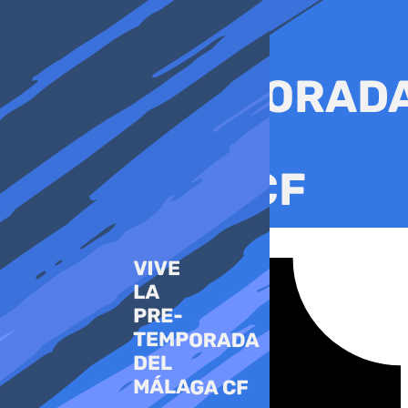
Ir
al
contenido
Tiktok