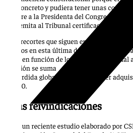
caso concreto y pudiera tener unas consecue
requiere a la Presidenta del Congreso para 
días remita al Tribunal certificación del ex
Estos recortes que siguen en vigor desde 2
públicos en esta última década hayamos tra
gratis, en función de los Grupo Profesional 
situación se suma
a la pérdida global del 20% del poder adquis
de 2010.
Otras reivindicaciones
Según un reciente estudio elaborado por CS