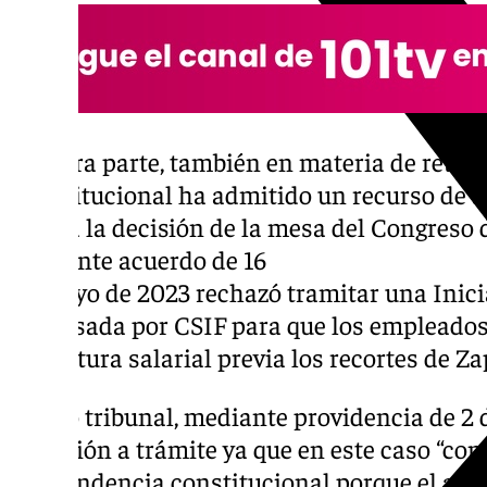
Por otra parte, también en materia de retrib
Constitucional ha admitido un recurso de 
contra la decisión de la mesa del Congreso 
mediante acuerdo de 16
de mayo de 2023 rechazó tramitar una Inici
impulsada por CSIF para que los empleados
estructura salarial previa los recortes de Z
El alto tribunal, mediante providencia de 2
admisión a trámite ya que en este caso “con
trascendencia constitucional porque el asu