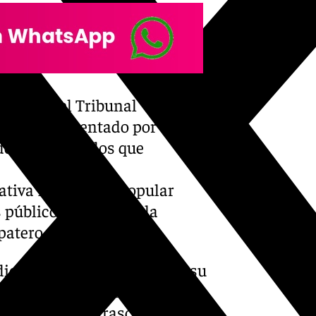
uciones, el Tribunal
amparo presentado por CSIF
de los Diputados que
ativa Legislativa Popular
 públicos recuperen la
apatero en 2010.
 diciembre de 2024 acuerda su
curre una especial
nto suscitado trasciende del