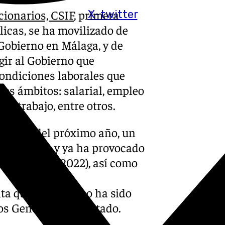
cionarios, CSIF
, primera
X-twitter
licas, se ha movilizado de
Gobierno en Málaga, y de
gir al Gobierno que
condiciones laborales que
tes ámbitos: salarial, empleo
teletrabajo, entre otros.
alarial del próximo año, un
inal de año y ya ha provocado
ciento desde 2022), así como
ta que el Gobierno ha sido
os Generales del Estado.