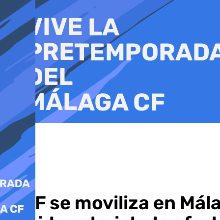
Ir
al
contenido
CSIF se moviliza en Mál