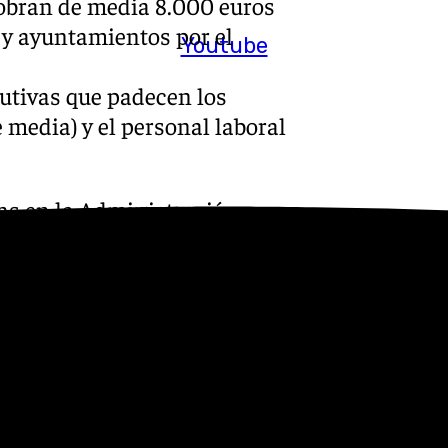
obran de media 8.000 euros
 y ayuntamientos por el
Youtube
butivas que padecen los
media) y el personal laboral
vas en la Administración
ón de fondos adicionales que
 2025, 2026 y 2027, hasta
eivindicaciones:
 que permita recuperar poder
leados públicos.
equiparación salarial entre