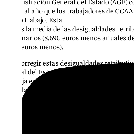
Administración General del Estado (AGE) c
menos al año que los trabajadores de CCAA
mismo trabajo. Esta
cifra es la media de las desigualdades retri
funcionarios (8.690 euros menos anuales de 
(7.380 euros menos).
Para corregir estas desigualdades retributi
General del Estado es necesaria una dotaci
CSIF fija en 1.487 millones, repartidos entre
lograr la igualdad salarial plena en 2028. R
– Negociación de un nuevo acuerdo salarial
adquisitivo al conjunto de empleadas y emp
– Asignación de fondos adicionales para la 