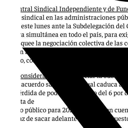
La
Central Sindical Independiente y de Fun
fuerza sindical en las administraciones púb
nuevo este lunes ante la Subdelegación del 
manera simultánea en todo el país, para exi
desbloquee la negociación colectiva de las 
afectan a los empleados públicos en diferen
público, condiciones de jubilación, jornada, 
CSIF considera urgente
negociar la subida s
nuevo acuerdo salarial (el actual caduca a f
una pérdida de poder adquisitivo del 6 por 
la oferta de
empleo público para 2025, teniendo en cuen
incapaz de sacar adelante unos Presupuest