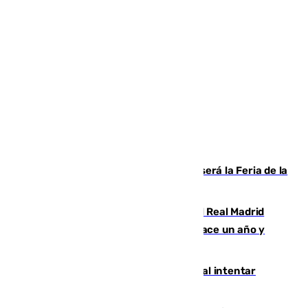
Talleres, escape room y música: así será la Feria de la
Juventud Cofrade de Málaga
El fichaje más caro de la historia del Real Madrid
costaba 105 millones de euros menos hace un año y
jugaba en Leganés
Ceuta suma 82 fallecidos en el mar al intentar
cruzar la frontera española