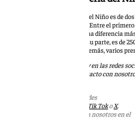
El primer premio de la Lotería del Niño es de dos
decir, 200.000 euros al décimo. Entre el primero
(75.000 euros al décimo), hay una diferencia má
millón de euros. El tercero, por su parte, es de 2
25.000 euros al décimo. Hay, además, varios pr
Descubre más noticias de 101Tv en las redes soc
Tok
o
X
. Puedes ponerte en contacto con nosotro
informativos@101tv.es
Más noticias de
101TV
en las redes
sociales:
Instagram
,
Facebook
,
Tik Tok
o
X
.
Puedes ponerte en contacto con nosotros en el
correo
informativos@101tv.es