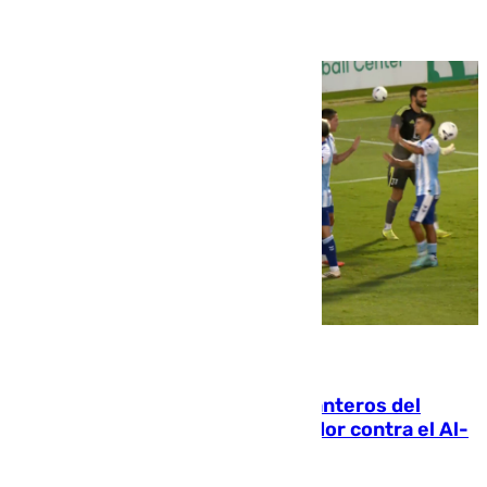
06.08.2026
Ya se han estrenado los tres delanteros del
Málaga: Eneko Jauregui, bigoleador contra el Al-
Arabi SC