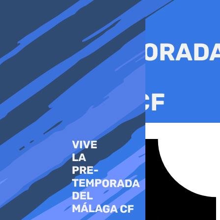
Ir
al
contenido
Tiktok