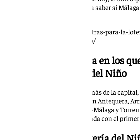
comenzado la cuenta atrás para saber si Málaga
6 de enero.
https://www.101tv.es/cuenta-atras-para-la-lote
seguimos-confiando-en-el-nino/
Municipios de Málaga en los que
premio de la Lotería del Niño
Los municipios de Málaga, además de la capital, 
premio de la Lotería del Niño son Antequera, Arri
Estepona, Marbella, Coín, Vélez-Málaga y Torrem
provincia andaluza más agraciada con el primer 
Los premios de la Lotería del Ni