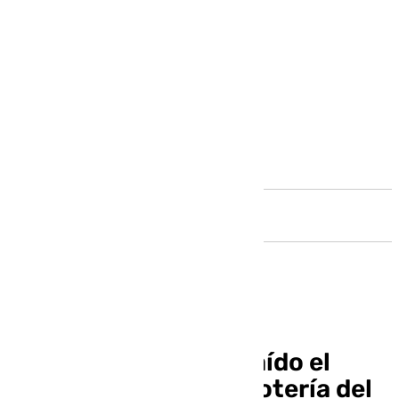
Andalucía
¿Cuántas veces ha caído el
primer premio de la Lotería del