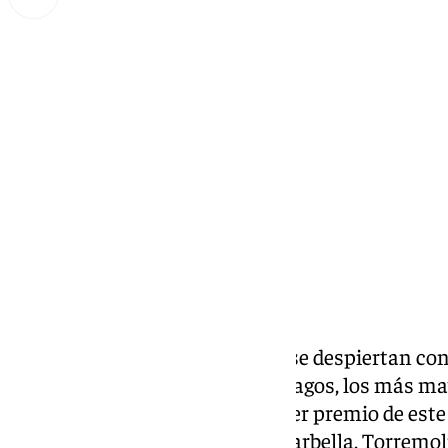
Miguel Alfonso
viernes, 3 enero 2025, 09:57
Compartir:
Si los más pequeños de la casa se despiertan con l
abrir sus regalos de los Reyes Magos, los más ma
Niño
. La última vez que el primer premio de este
además de municipios como Marbella, Torremolin