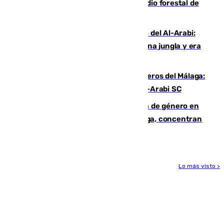
Huelva eleva a emergencia el incendio forestal de
Niebla
Juanfran Funes, sobre el duro juego del Al-Arabi:
“Por momentos nos hemos metido en una jungla y era
hasta peligroso”
Ya se han estrenado los tres delanteros del Málaga:
Eneko Jauregui, bigoleador contra el Al-Arabi SC
35 mujeres asesinadas por violencia de género en
España en este 2026: Andalucía y Málaga, concentran
el foco de la tragedia
Lo más visto >
Más noticias
Ver más >