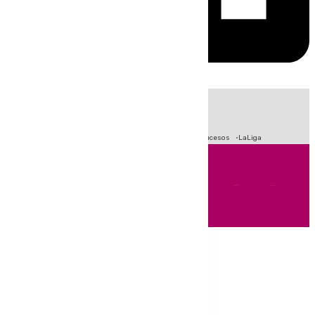
HOY
|
Fútbol
Primera División
Crisis Migratoria en Ceuta
Sucesos
LaLiga
Andalucía