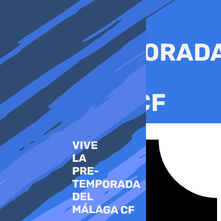
Ir
al
contenido
Tiktok