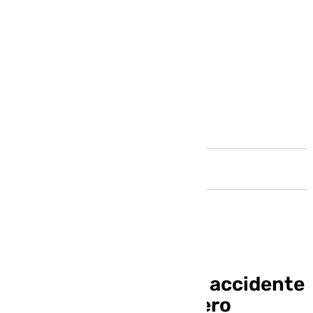
Andalucía
Cuatro heridos en un accidente
en Cruz del Humilladero