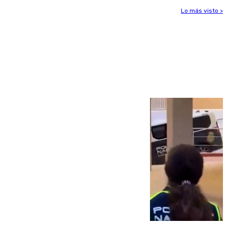
Lo más visto >
Más noticias
Ver más >