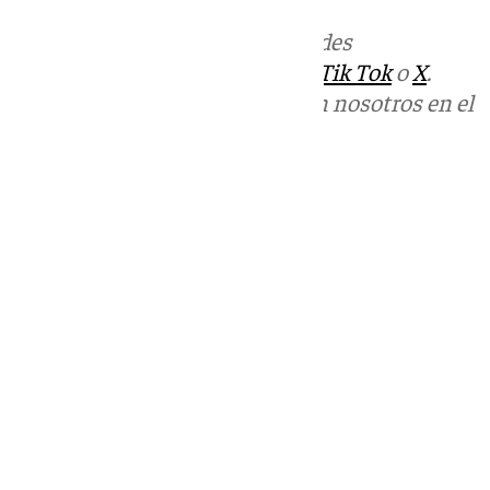
Más noticias de
101TV
en las redes
sociales:
Instagram
,
Facebook
,
Tik Tok
o
X
.
Puedes ponerte en contacto con nosotros en el
correo
informativos@101tv.es
Tags:
Últimas noticias