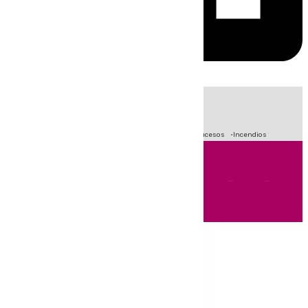
HOY
|
Fútbol
Primera División
Crisis Migratoria en Ceuta
Sucesos
Incendios
Andalucía