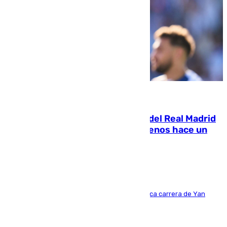
07.08.2026
El fichaje más caro de la historia del Real Madrid
costaba 105 millones de euros menos hace un
año y jugaba en Leganés
Del filial pepinero a récord absoluto: la meteórica carrera de Yan
Diomande en solo doce meses