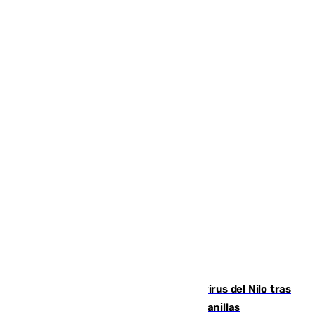
Málaga refuerza la vigilancia por el virus del Nilo tras
detectar un mosquito positivo en Campanillas