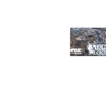
Portada
Andalucía
Sevilla
Málaga
Granada