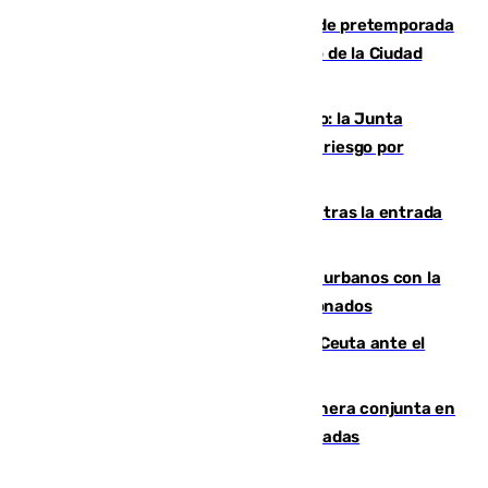
Málaga-Ceuta: cuarto compromiso de pretemporada
de los blanquiazules en busca del Trofeo de la Ciudad
Autónoma
Málaga, en alerta por el virus del Nilo: la Junta
decreta Campanillas como zona de alto riesgo por
varios casos recientes
El Gobierno registra 1.342 menores tras la entrada
masiva del pasado 30 de julio
Cádiz despide seis «puntos negros» urbanos con la
orden de retirada para quioscos abandonados
La Armada suma cuatro buques en Ceuta ante el
aviso de un nuevo cruce el 15 de agosto
Guardia Civil y RFEF trabajan de manera conjunta en
el caso de las estafas de ventas de entradas