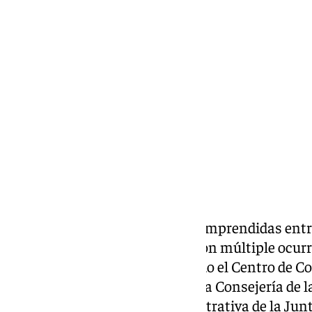
Miguel Alfonso
martes, 8 octubre 2024, 18:22
Compartir:
Cuatro personas, con edades comprendidas entre 
resultado heridas en una colisión múltiple ocur
este martes, según ha informado el Centro de 
(Cecem112), servicio adscrito a la Consejería de l
Social y Simplificación Administrativa de la Junt