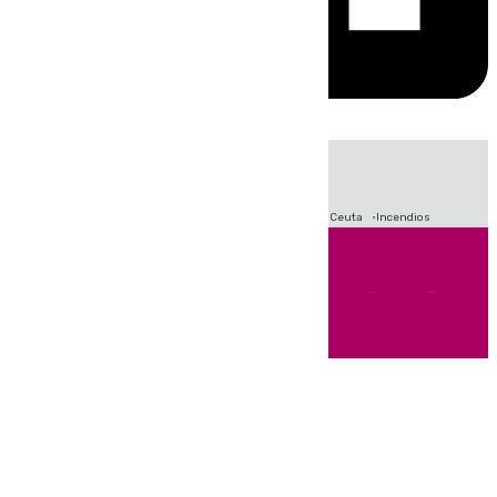
HOY
|
Fútbol
Sucesos
Primera División
Crisis Migratoria en Ceuta
Incendios
Andalucía