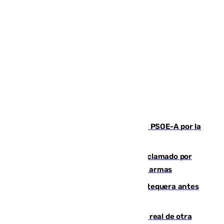
Vuelve el duelo dialéctico entre PP y PSOE-A por la
financiación de las autonomías
Detienen en Málaga a un fugitivo reclamado por
Colombia por homicidio y transporte de armas
Prueba final del Granada ante el Antequera antes
del inicio de la Liga
Ceuta se prepara ante la posibilidad real de otra