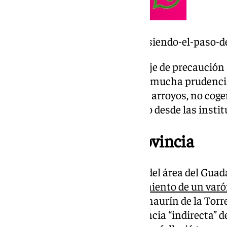
https://www.101tv.es/asi-esta-siendo-el-paso-
Moreno ha mandado un mensaje de precaución a
quienes les ha solicitado tener “mucha prudenci
“Alejarse de los cauces de río, de arroyos, no coger
los consejos que estamos dando desde las institu
Un fallecido en la provincia
Durante su visita al municipio del área del Guada
Junta ha informado del
fallecimiento de un varón
que residía en la localidad de Alhaurín de la Tor
vida en un hospital a consecuencia “indirecta” de