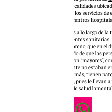
vecinos, especialmente de las localidades ubicad
tuviesen que ser rescatadas por los servicios de
teniendo que ser trasladados a centros hospitala
Tres de ellos ya han sido de altas a lo largo de la 
como han confirmado desde fuentes sanitarias. 
Junta de Andalucía, Juanma Moreno, que en el dí
municipio de Álora, ha informado de que las p
se encuentran hospitalizadas son “mayores”, c
rescataban porque evidentemente no estaban en
salir por su propio pie y que, además, tienen pat
tensión, como la que han vivido, pues le llevan 
que puede generar situaciones de salud lamentab