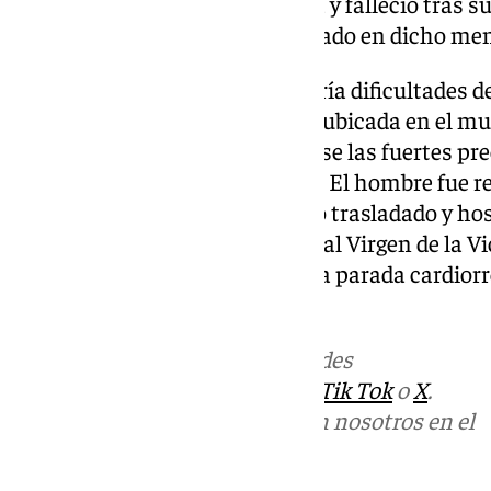
lluvias. «Presentaba hipotermia y falleció tras s
cardiorrespiratorias», ha precisado en dicho me
Al parecer, la víctima —que sufría dificultades 
junto a su pareja en la vivienda ubicada en el mu
cuando comenzaron a producirse las fuertes prec
la casa comenzase a inundarse. El hombre fue r
síntomas de hipotermia, siendo trasladado y hos
Cuidados Intensivos del Hospital Virgen de la V
de este miércoles ha sufrido una parada cardiorr
podido hacer nada por su vida.
Más noticias de
101TV
en las redes
sociales:
Instagram
,
Facebook
,
Tik Tok
o
X
.
Puedes ponerte en contacto con nosotros en el
correo
informativos@101tv.es