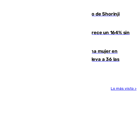
entrada masiva el 15 de agosto
Cártama, protagonista en el Europeo de Shorinji
Kempo celebrado en Berlín
La llegada de inmigrantes a Ceuta crece un 164% sin
contar la entrada masiva
Igualdad confirma el asesinato de una mujer en
Benahavís como violencia machista y eleva a 36 las
víctimas en 2026
Lo más visto >
Más noticias
Ver más >