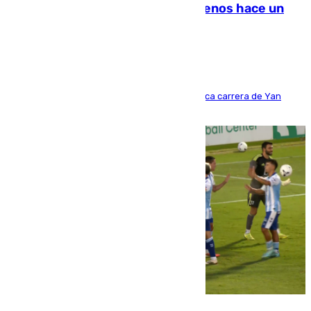
costaba 105 millones de euros menos hace un
año y jugaba en Leganés
Del filial pepinero a récord absoluto: la meteórica carrera de Yan
Diomande en solo doce meses