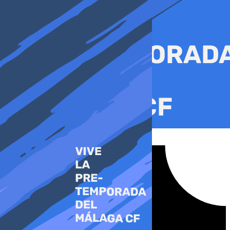
Ir
al
contenido
Tiktok