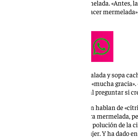
en que se usan para hacer mermelada. «Antes, l
hay yendo a Los Montes para hacer mermelada»,
del tema.
Alguno también habla de la ensalada y sopa cac
mermelada amarga no les hace «mucha gracia». 
porque para otra cosa…», dicen al preguntar si cr
Los que tienen más imaginación hablan de «cítr
la energía». «Yo creía que era para mermelada, p
otro día leí que absorben toda la polución de la 
hacen abonos», asegura una mujer. Y ha dado en e