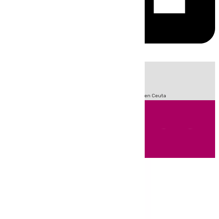
HOY
|
Sucesos
Incendios
Fútbol
LaLiga
Crisis Migratoria en Ceuta
Andalucía