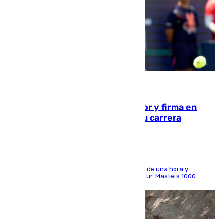
09.08.2026
Daniel Mérida derriba a Griekspoor y firma en
Montreal el mejor resultado de su carrera
El madrileño arrolla al neerlandés en poco más de una hora y
alcanza por primera vez los cuartos de final de un Masters 1000