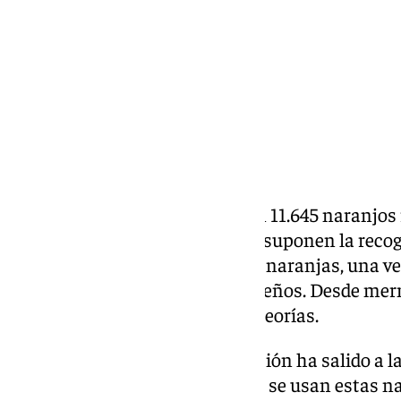
Compartir:
La
ciudad de Málaga
cuenta con 11.645 naranjos r
sirven de adorno, dan sombra y suponen la recog
naranjas al año. El uso de estas naranjas, una v
incógnita para muchos malagueños. Desde mer
cachorreña son algunas de las teorías.
Es por eso por lo que 101 Televisión ha salido a la
malagueños para qué creen que se usan estas nar