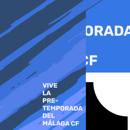
Ir
al
contenido
Tiktok