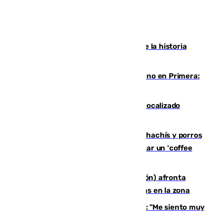
El segundo mes de julio más cálido de la historia
intensifica los incendios en Europa
Las ganas de Larrubia ante su estreno en Primera:
"En busca de más sueños"
Muere un joven de 21 años tras ser localizado
inconsciente en una piscina de El Palo
Cae una red que vendía marihuana, hachís y porros
en Marbella: cinco detenidos por regentar un 'coffee
shop'
El incendio forestal de Tírig (Castellón) afronta
horas claves ante el riesgo de tormentas en la zona
De la Fuente, homenajeado en Haro: "Me siento muy
emocionado"