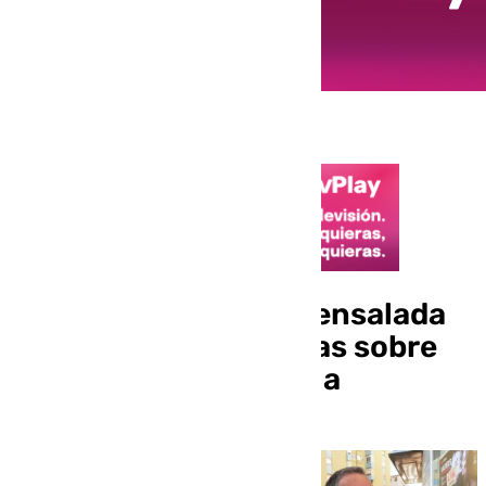
De la mermelada a la ensalada
cachorreña: las teorías sobre
las naranjas de Málaga