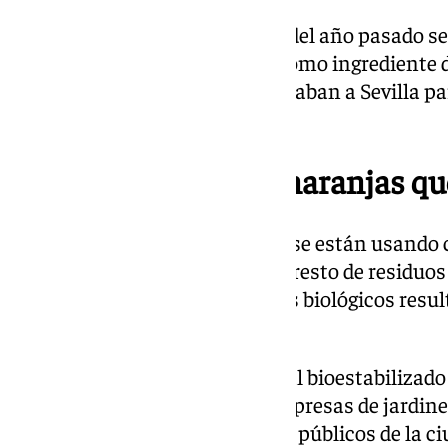
Como curiosidad, las naranjas del año pasado se
fabricar aceite concentrado y como ingrediente 
unos años, sin embargo, se enviaban a Sevilla p
animales.
¿Para qué sirven las naranjas q
A día de hoy, estas naranjas no se están usando c
trasladan al vertedero (junto al resto de residu
de zonas verdes y otros residuos biológicos resul
contenedores).
La finalidad es elaborar material bioestabilizado
de manera periódica por las empresas de jardine
abono en los parques y jardines públicos de la c