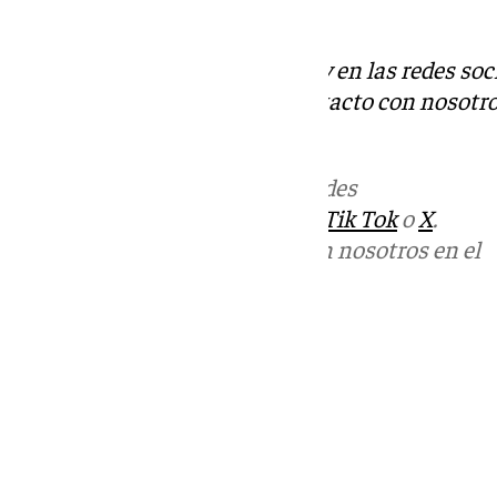
las zonas verdes.
Descubre más noticias de 101Tv en las redes soc
Tok
o
X
. Puedes ponerte en contacto con nosotro
informativos@101tv.es
Más noticias de
101TV
en las redes
sociales:
Instagram
,
Facebook
,
Tik Tok
o
X
.
Puedes ponerte en contacto con nosotros en el
correo
informativos@101tv.es
Tags:
Últimas noticias