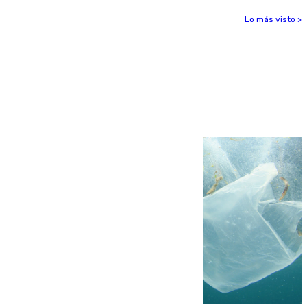
Lo más visto >
Más noticias
Ver más >