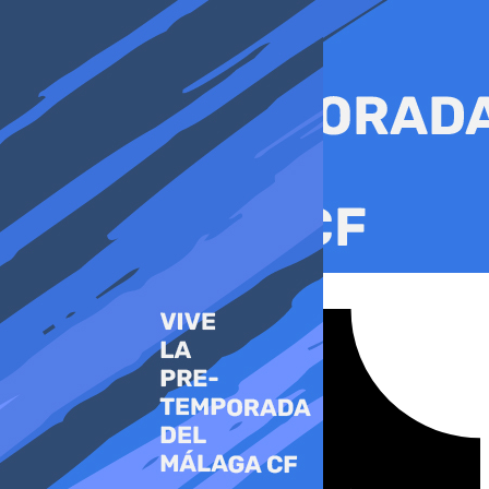
Ir
al
contenido
Tiktok