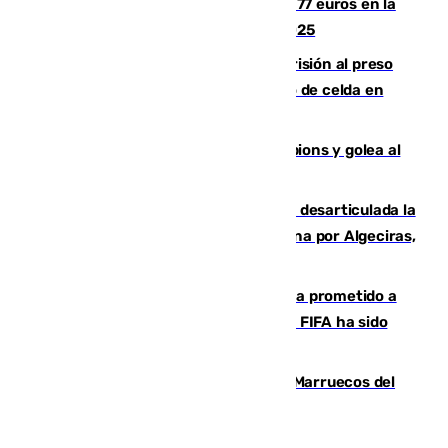
Los malagueños gastarán de media 77 euros en la
Feria de Málaga 2026, menos que en 2025
El Supremo ratifica los 17 años de prisión al preso
que mató estrangulado a su compañero de celda en
Morón
El Betis supera el examen de Champions y golea al
Arsenal en Dublín (1-3)
Golpe internacional al narcotráfico: desarticulada la
red que introdujo 21 toneladas de cocaína por Algeciras,
Málaga y Valencia
El Gobierno niega que Infantino haya prometido a
Marruecos la final del Mundial 2030: "La FIFA ha sido
tajante"
Podemos y Sumar piden expulsar a Marruecos del
Mundial de 2030 tras la crisis de Ceuta