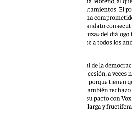
de la Junta de Andalucía, Juanma Moreno, al qu
colaboración «leal» con los ayuntamientos. El pr
Andalucía, Juanma Moreno, se ha comprometido
posesión del cargo por tercer mandato consecutivo
que ha definido como «vía andaluza» del diálogo 
Vox, al que ha invitado a sumarse a todos los an
grandes cosas» por Andalucía.
«Los acuerdos son parte esencial de la democraci
compromiso, responsabilidad y cesión, a veces no
las propias partes que lo firman porque tienen qu
en el camino y pueden generar también rechazo 
admitido Moreno en relación a su pacto con Vox, 
espera que «esta legislatura sea larga y fructífera