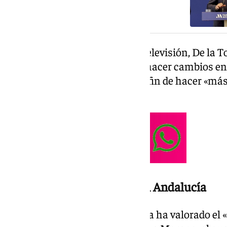
Málaga
En declaraciones a Canal Sur Televisión, De la T
empezado a «prepararse» para hacer cambios en
principio de ser «más eficaz»- a fin de hacer «más
estaré», ha remarcado.
Acuerdo entre Vox y el PP en Andalucía
Igualmente, el alcalde de Málaga ha valorado el «