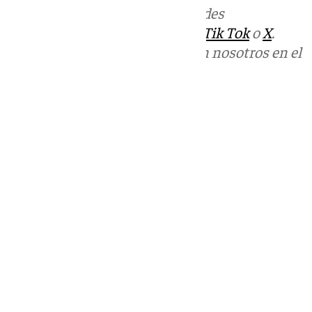
Más noticias de
101TV
en las redes
sociales:
Instagram
,
Facebook
,
Tik Tok
o
X
.
Puedes ponerte en contacto con nosotros en el
correo
informativos@101tv.es
Tags:
Últimas noticias