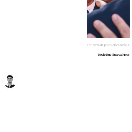
Francisco de la Torre abraza a Juanma Moreno en el acto de su toma de posesión en Sevilla.
Rocío Ruz-Europa Press
Ignacio Pérez
domingo, 5 julio 2026, 12:41
Compartir: