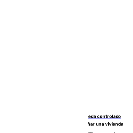
El incendio forestal de San Roque queda controlado
tras obligar a evacuar a 19 familias y dañar una vivienda