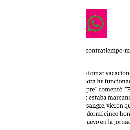
https://www.101tv.es/segundo-contratiempo-me
en-dos-semanas/
“Tengo la mala costumbre de no tomar vacacione
sigo funcionando bien, hasta ahora he funciona
más de lo que nado, lo digo siempre”, comentó. 
estuviera al lado mío cuando me estaba marean
que me hiciera una analítica de sangre, vieron q
hotel a dormir, ya menos horas, dormí cinco horas
nueve de la mañana estaba de nuevo en la jornada