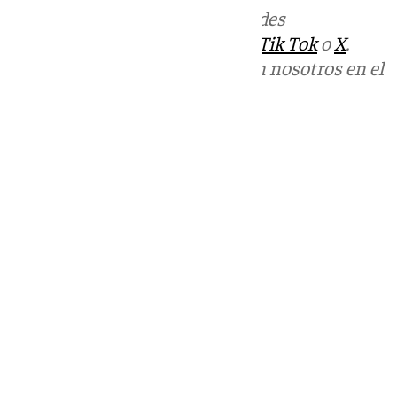
Más noticias de
101TV
en las redes
sociales:
Instagram
,
Facebook
,
Tik Tok
o
X
.
Puedes ponerte en contacto con nosotros en el
correo
informativos@101tv.es
Tags:
Últimas noticias