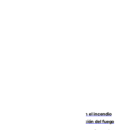
Activado el nivel 2 de emergencia en el incendio
forestal de Niebla por la compleja evolución del fuego