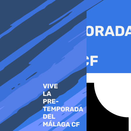
Ir
al
contenido
Tiktok