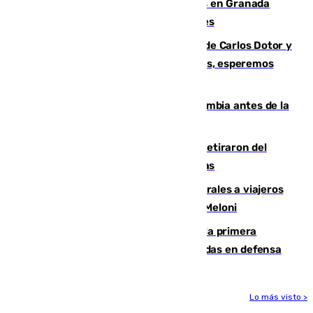
Controlado un incendio de rastrojos en Granada
junto a la autovía y al Callejón de Nogales
Juanfran Funes, sobre las lesiones de Carlos Dotor y
Fernando Calero: “Estamos preocupados, esperemos
que no sea nada”
Felipe VI refuerza los lazos con Colombia antes de la
llegada del nuevo presidente
Fernando Calero y Carlos Dotor se retiraron del
encuentro contra el Ceuta con molestias
España restablece controles temporales a viajeros
procedentes de Italia como repuesta a Meloni
El Málaga cae ante el Ceuta y suma la primera
derrota de la pretemporada dejando dudas en defensa
Lo más visto >