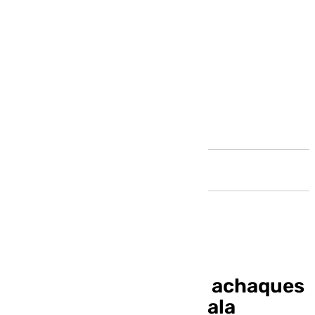
Andalucía
De la Torre, sobre sus achaques
de salud: «Tengo la mala