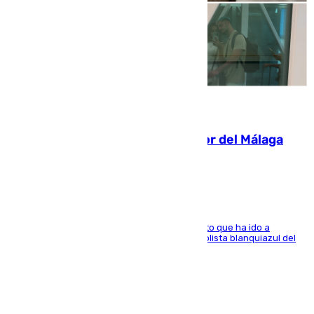
07.08.2026
Isco, la nueva mascota del jugador del Málaga
Dani Lorenzo
El centrocampista marbellí es ‘padre’ de un gato que ha ido a
recoger a Vigo y su nombre es como el exfutbolista blanquiazul del
Arroyo de la Miel