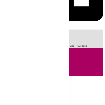
HOY
|
Fútbol
Primera División
Crisis Migratoria en Ceuta
LaLiga
Sucesos
Andalucía