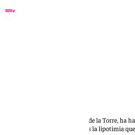
Miguel Alfonso
miércoles, 11 septiembre 2024, 15:50
Compartir:
El alcalde de Málaga, Francisco de la Torre, ha h
últimos problemas de salud tras la lipotimia que