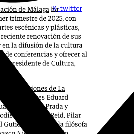
tación de Málaga
ha
X-twitter
er trimestre de 2025, con
artes escénicas y plásticas,
 reciente renovación de sus
 en la difusión de la cultura
n de conferencias y ofrecer al
icepresidente de Cultura,
las
instalaciones de La
omo los actores Eduard
 Juan Manuel de Prada y
riodistas Michael Reid, Pilar
 Gutiérrez Aragón, la filósofa
 vasco Nicolás Redondo