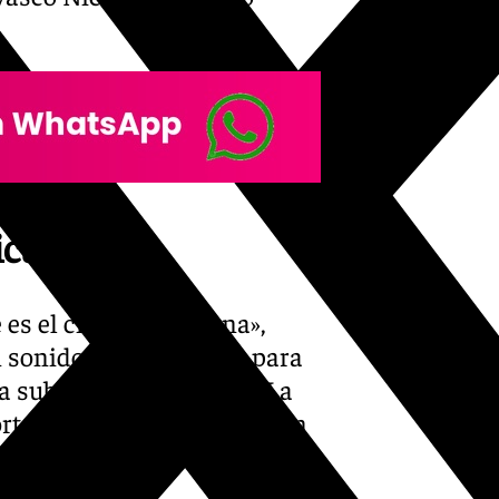
icas
es el ciclo «En Escena»,
 sonido e iluminación para
va subraya la apuesta de La
ortancia en la programación