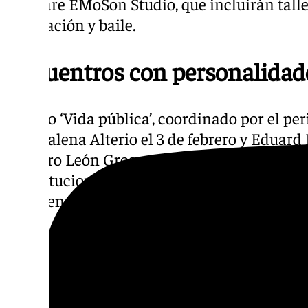
software EMoSon Studio, que incluirán talle
meditación y baile.
Encuentros con personalidad
El ciclo ‘Vida pública’, coordinado por el pe
con Malena Alterio el 3 de febrero y Eduard
Teodoro León Gross continúa con su ciclo ‘
constitucional’ conversando con Nicolás R
papel en la Transición el 27 de marzo.
El ciclo ‘Málaga ida y vuelta’ invitará a Javi 
conversará con el periodista Alberto Gómez
continuará con ‘Historias de Málaga’, pres
de Salamanca y de la bailarina Anita Cortés 