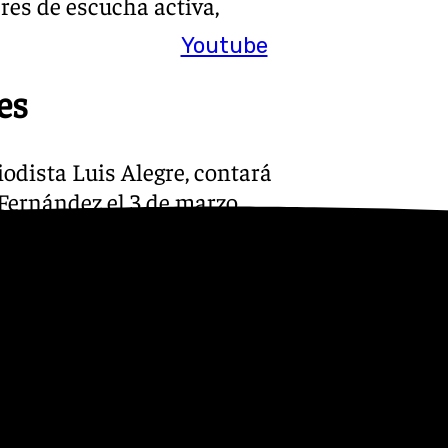
res de escucha activa,
Youtube
es
riodista Luis Alegre, contará
 Fernández el 3 de marzo.
Diálogos de la España
edondo Terreros sobre su
Calleja el 12 de febrero, quien
. Ana Pérez-Bryan Tello
entando la vida del marqués
los días 28 de enero y 19 de