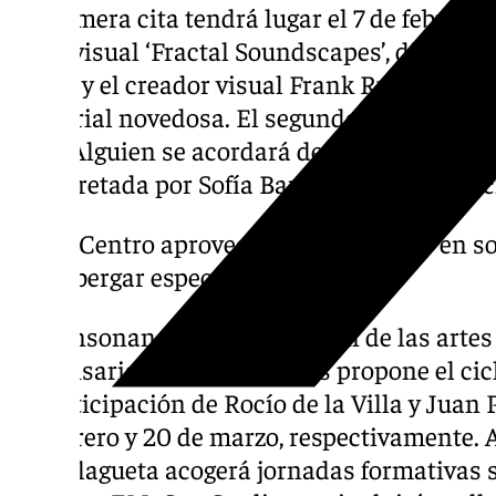
La primera cita tendrá lugar el 7 de febrero 
audiovisual ‘Fractal Soundscapes’, diseñado
Payda y el creador visual Frank Ruiz, prom
sensorial novedosa. El segundo encuentro se
obra ‘Alguien se acordará de nosotras’, diri
interpretada por Sofía Barco y Cynthia Garc
el Centro aprovechará las mejoras en s
albergar espectáculos en vivo
En consonancia con la difusión de las artes 
y comisaria Tecla Lumbreras propone el cicl
la participación de Rocío de la Villa y Juan 
de febrero y 20 de marzo, respectivamente. A
La Malagueta acogerá jornadas formativas 