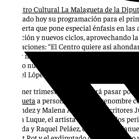
El
Centro Cultural La Malagueta de la Dipu
desvelado hoy su programación para el prim
una oferta que pone especial énfasis en las 
formación y nuevos ciclos, aprovechando la
instalaciones: “El Centro quiere así ahondar
para ir más allá de su habitual programació
público nuevos formatos”, ha anunciado el v
Manuel López Mestanza.
El primer trimestre del año verá pasar por 
Malagueta
a personalidades de renombre c
Fernández y Malena Alterio, los escritores
Aurora Luque, el artista Javi Calleja, los pe
Cernuda y Raquel Peláez, el cineasta Manuel
Margot Rot y el exdiputado del parlamento