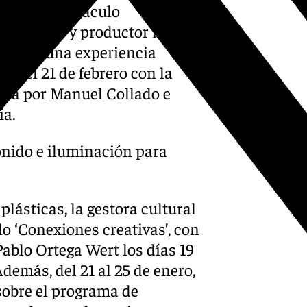
con el espectáculo
 por el DJ y productor Miguel
etiendo una experiencia
rá el 21 de febrero con la
gida por Manuel Collado e
ía.
onido e iluminación para
plásticas, la gestora cultural
o ‘Conexiones creativas’, con
Pablo Ortega Wert los días 19
demás, del 21 al 25 de enero,
sobre el programa de