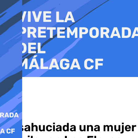
Ir
al
contenido
Desahuciada una mujer d