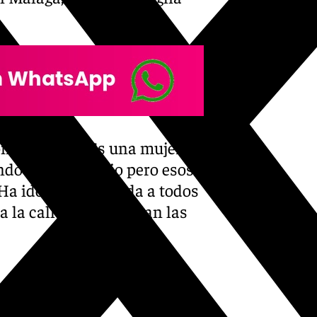
 tres hijos. Es una mujer
ndo al propietario pero esos
a ido a pedir ayuda a todos
 a la calle”, comentaban las