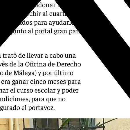
ienen que abandonar la
rgado de subir al cuarto piso
esahuciados para ayudarles a
ndo junto al portal gran parte
trató de llevar a cabo una
vés de la Oficina de Derecho
o de Málaga) y por último
 era ganar cinco meses para
nar el curso escolar y poder
ndiciones, para que no
gurado el portavoz.