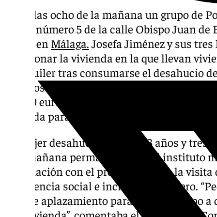
Sobre las ocho de la mañana un grupo de Pol
portal número 5 de la calle Obispo Juan de 
Flores en
Málaga.
Josefa Jiménez y sus tres 
abandonar la vivienda en la que llevan viv
de alquiler tras consumarse el desahucio d
intentos anteriores de lanzamiento y llevar 
de 500 euros mensuales a su propietario, qu
vivienda para su hijo.
La mujer desahuciada tiene 43 años y tres hi
esta mañana permanecían en el instituto m
negociación con el propietario con la visita
emergencia social e incluso el cerrajero. “
más de aplazamiento para que dé tiempo a q
una vivienda”, comentaba el portavoz de Co