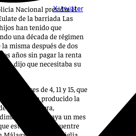
icía Nacional presidía el
X-twitter
Eulate de la barriada Las
hijos han tenido que
iendo una década de régimen
e la misma después de dos
dos años sin pagar la renta
e ya dijo que necesitaba su
jos menores de 4, 11 y 15, que
ientras se ha producido la
 de la procuradora,
Pedimos solo que haya un mes
ue esta familia encuentre
n Málaga, Nicolás Sguiglia