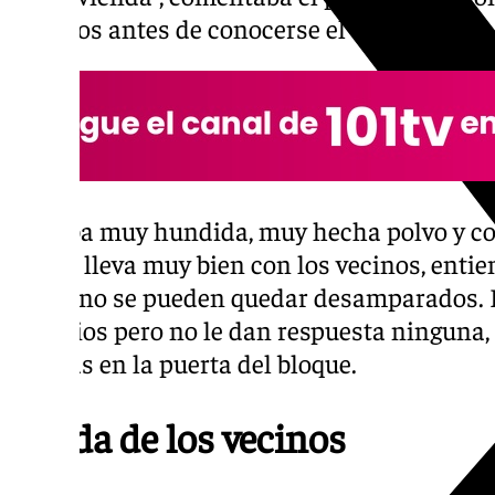
minutos antes de conocerse el veredicto.
“Estaba muy hundida, muy hecha polvo y con
que se lleva muy bien con los vecinos, entie
niños no se pueden quedar desamparados. H
los sitios pero no le dan respuesta ninguna,
vecinas en la puerta del bloque.
Ayuda de los vecinos