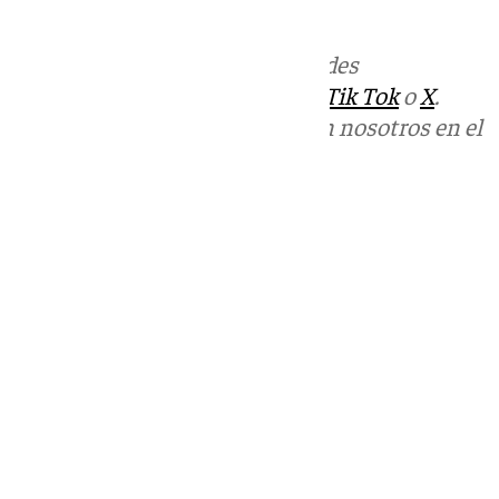
informativos@101tv.es
Más noticias de
101TV
en las redes
sociales:
Instagram
,
Facebook
,
Tik Tok
o
X
.
Puedes ponerte en contacto con nosotros en el
correo
informativos@101tv.es
Tags:
Últimas noticias