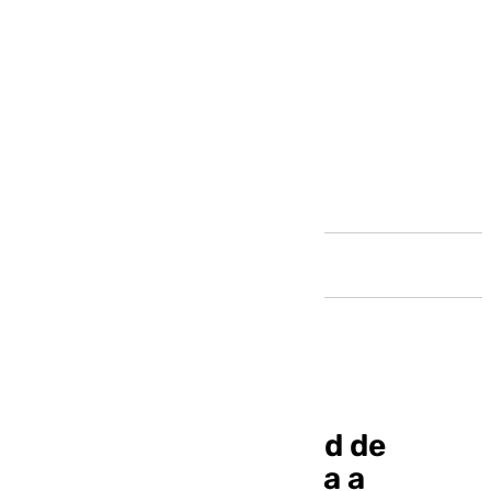
Andalucía
Desmantelada una red de
narcodrones dedicada a