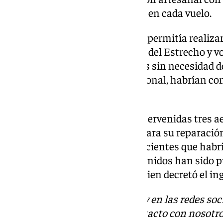
unos diez kilogramos de hachís en cada vuelo.
El uso de estos narcodrones les permitía realiza
España sobrevolando las aguas del Estrecho y vo
de dejar la droga en nuestro país sin necesidad d
según comunica la Policía Nacional, habrían co
1.000 kilogramos de hachís.
En la investigación han sido intervenidas tres a
para su control remoto, útiles para su reparaci
dinero en efectivo y de estupefacientes que hab
mediante este método. Los detenidos han sido p
de Instrucción 5 de Algeciras quien decretó el ing
Descubre más noticias de 101Tv en las redes soc
Tok
o
X
. Puedes ponerte en contacto con nosotro