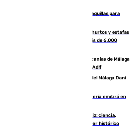
la respuesta humanitaria de Ceuta
El mercado de Jerez refrigera sus taquillas para
facilitar las compras a sus visitantes
Detenida una pareja por presuntos hurtos y estafas
en Málaga tras ser descubiertos con más de 6.000
euros
Retrasos y cancelaciones en el Cercanías de Málaga
por una avería en la infraestructura de Adif
Isco, la nueva mascota del jugador del Málaga Dani
Lorenzo
El observatorio de Calar Alto de Almería emitirá en
directo el eclipse solar del 12 de agosto
El «Trío de Eclipses» arranca en Cádiz: ciencia,
naturaleza y seguridad ante un atardecer histórico