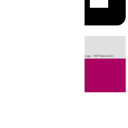
HOY
|
Fútbol
Primera División
Crisis Migratoria en Ceuta
LaLiga
101 Televisión
Andalucía