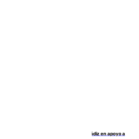
CIES NO moviliza a la provincia de Cádiz en apoyo a