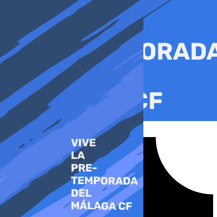
Ir
al
contenido
Tiktok