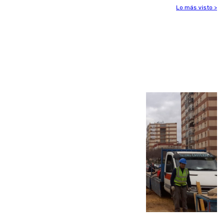
Lo más visto >
Más noticias
Ver más >