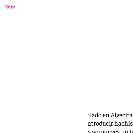
Miguel Alfonso
jueves, 28 noviembre 2024, 17:28
Compartir:
La
Policía Nacional
ha desarticulado en Algecir
se dedicaba, presuntamente, a introducir hachí
Marruecos en “narcodrones”. Las aeronaves no t