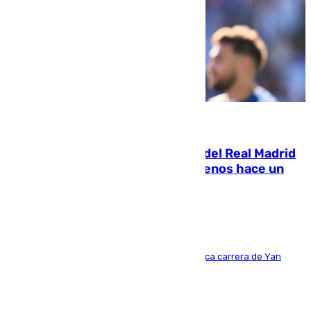
07.08.2026
El fichaje más caro de la historia del Real Madrid
costaba 105 millones de euros menos hace un
año y jugaba en Leganés
Del filial pepinero a récord absoluto: la meteórica carrera de Yan
Diomande en solo doce meses