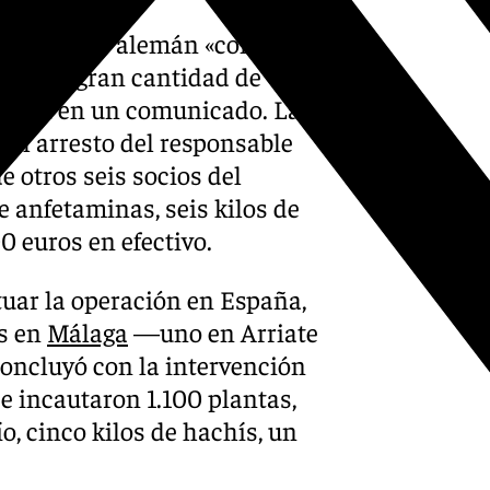
a territorio alemán «con la
ción de gran cantidad de
cional en un comunicado. La
 el arresto del responsable
 otros seis socios del
 anfetaminas, seis kilos de
 euros en efectivo.
tuar la operación en España,
as en
Málaga
—uno en Arriate
concluyó con la intervención
e incautaron 1.100 plantas,
o, cinco kilos de hachís, un