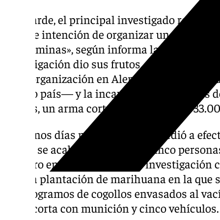
Más tarde, el principal investigado regresó 
posible intención de organizar una transac
anfetaminas», según informa la Policía Na
investigación dio sus frutos, saldándose con
de la organización en Alemania —además de
mismo país— y la incautación de 50 kilos de
hachís, un arma corta con munición y 33.000
Solo unos días más tarde se procedió a efec
donde se acabó deteniendo a cinco person
y cuatro en Fuengirola—. La investigación 
de una plantación de marihuana en la que s
20 kilogramos de cogollos envasados al vací
arma corta con munición y cinco vehículos.