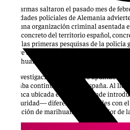
Las alarmas saltaron el pasado mes de febr
autoridades policiales de Alemania advierte
entre una organización criminal asentada 
punto concreto del territorio español, conc
Según las primeras pesquisas de la policía 
enclave desde donde se estarían enviando 
y marihuana hasta el país alemán.
Las investigaciones policiales apuntaban a
realizaba continuos viajes a España. Al llegar
una finca ubicada en Arriate, donde intro
de seguridad— diferentes materiales con el 
plantación de marihuana en el interior de l