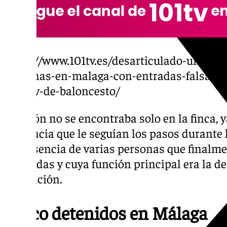
https://www.101tv.es/desarticulado-un-clan
personas-en-malaga-con-entradas-falsas-pa
del-rey-de-baloncesto/
El varón no se encontraba solo en la finca, y
vigilancia que le seguían los pasos durante 
la presencia de varias personas que finalm
detenidas y cuya función principal era la de 
plantación.
Cinco detenidos en Málaga