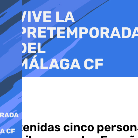
Ir
al
contenido
Detenidas cinco persona