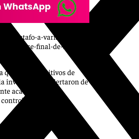
-que-estafo-a-varias-
ra-la-fase-final-de-la-copa-
a que los dispositivos de
la investigación alertaron de
ente acabaron siendo
controlar y vigilar la