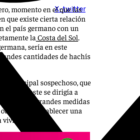
ero, momento en el que las
X-twitter
n que existe cierta relación
en el país germano con un
retamente la
Costa del Sol
.
germana, sería en este
grandes cantidades de hachís
 un principal sospechoso, que
 al país, este se dirigía a
ducía —entre grandes medidas
objetivo de establecer una
a vivienda.