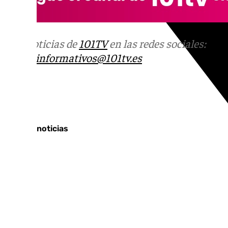
Más noticias de
101TV
en las redes sociales:
Ins
correo
informativos@101tv.es
Tags:
Últimas noticias