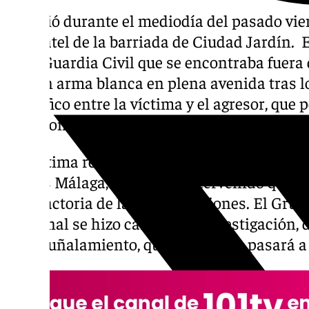
Sucedió durante el mediodía del pasado viern
Moscatel de la barriada de Ciudad Jardín.
de la Guardia Civil que se encontraba fuera
con un arma blanca en plena avenida tras l
de tráfico entre la víctima y el agresor, que 
fuga, como apunta La Opinión de Málaga.
La víctima resultó herida en el abdomen y f
Vithas Málaga, donde fue intervenido quir
satisfactoria de las graves lesiones. El Gru
Nacional se hizo cargo de la investigación,
del apuñalamiento, que hoy jueves pasará a 