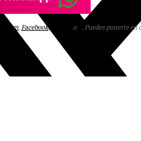
tagram
,
Facebook
,
Tik Tok
o
X
. Puedes ponerte en 