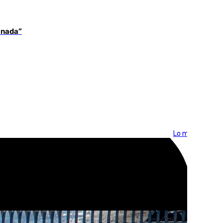
 nada”
Lo más visto >