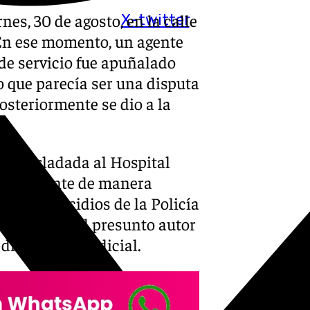
es, 30 de agosto, en la calle
X-twitter
 En ese momento, un agente
 de servicio fue apuñalado
o que parecía ser una disputa
posteriormente se dio a la
ue trasladada al Hospital
úrgicamente de manera
po de Homicidios de la Policía
 deteniendo al presunto autor
disposición judicial.